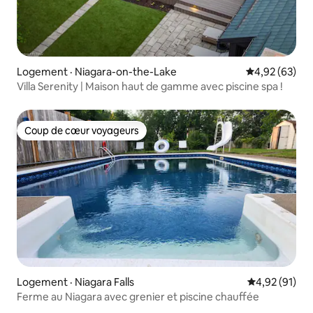
Logement · Niagara-on-the-Lake
Note moyenne
4,92 (63)
Villa Serenity | Maison haut de gamme avec piscine spa !
Coup de cœur voyageurs
Coup de cœur voyageurs
Logement · Niagara Falls
Note moyenne
4,92 (91)
Ferme au Niagara avec grenier et piscine chauffée