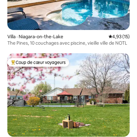
Villa · Niagara-on-the-Lake
Note moyenne
4,93 (15)
The Pines, 10 couchages avec piscine, vieille ville de NOTL
Coup de cœur voyageurs
Coup de cœur voyageurs parmi les plus aimés