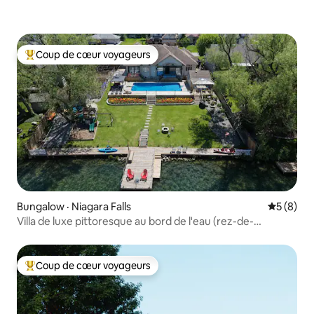
Coup de cœur voyageurs
Coup de cœur voyageurs parmi les plus aimés
Bungalow · Niagara Falls
Note moy
5 (8)
Villa de luxe pittoresque au bord de l'eau (rez-de-
chaussée)
Coup de cœur voyageurs
Coup de cœur voyageurs parmi les plus aimés