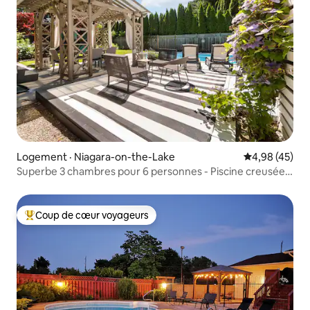
Logement · Niagara-on-the-Lake
Note moyenne
4,98 (45)
Superbe 3 chambres pour 6 personnes - Piscine creusée
NOTL
Coup de cœur voyageurs
Coup de cœur voyageurs parmi les plus aimés