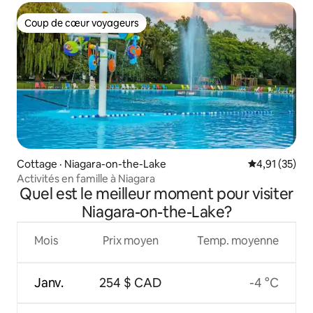
Coup de cœur voyageurs
Coup de cœur voyageurs
Cottage · Niagara-on-the-Lake
Note moyenne
4,91 (35)
Activités en famille à Niagara
Quel est le meilleur moment pour visiter
Niagara-on-the-Lake?
Mois
Prix moyen
Temp. moyenne
Janv.
254 $ CAD
-4 °C