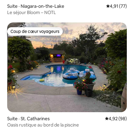
Suite · Niagara-on-the-Lake
Note moyenne
4,91 (77)
Le séjour Bloom – NOTL
Coup de cœur voyageurs
Coup de cœur voyageurs
Suite · St. Catharines
Note moyenne
4,92 (98)
Oasis rustique au bord de la piscine