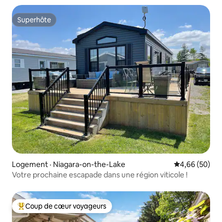
Superhôte
Superhôte
Logement · Niagara-on-the-Lake
Note moyenne
4,66 (50)
Votre prochaine escapade dans une région viticole !
Coup de cœur voyageurs
Coup de cœur voyageurs parmi les plus aimés