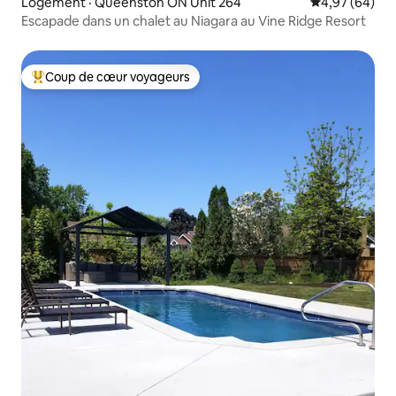
Logement · Queenston ON Unit 264
Note moyenne
4,97 (64)
Escapade dans un chalet au Niagara au Vine Ridge Resort
Coup de cœur voyageurs
Coup de cœur voyageurs parmi les plus aimés