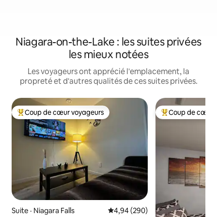
Niagara-on-the-Lake : les suites privées
les mieux notées
Les voyageurs ont apprécié l'emplacement, la
propreté et d'autres qualités de ces suites privées.
Coup de cœur voyageurs
Coup de cœur 
Coup de cœur voyageurs parmi les plus aimés
Coup de cœur voy
Suite · Niagara Falls
Note moyenne de 4,94 sur 5, 2
4,94 (290)