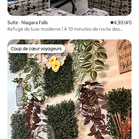
Suite · Niagara Falls
Note moyenne
4,93 (41)
Refuge de luxe moderne | À 10 minutes de route des
chutes
Coup de cœur voyageurs
Coup de cœur voyageurs