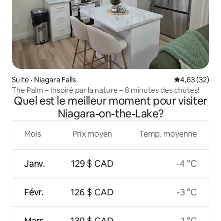
Suite · Niagara Falls
Note moyenne
4,63 (32)
The Palm – Inspiré par la nature – 8 minutes des chutes!
Quel est le meilleur moment pour visiter
Niagara-on-the-Lake?
Mois
Prix moyen
Temp. moyenne
Janv.
129 $ CAD
-4 °C
Févr.
126 $ CAD
-3 °C
Mars
130 $ CAD
1 °C