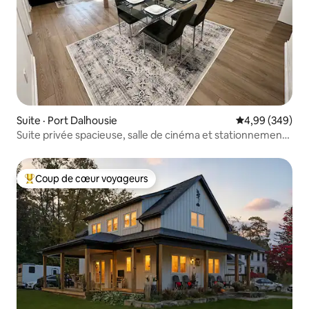
Suite · Port Dalhousie
Note moyenne 
4,99 (349)
Suite privée spacieuse, salle de cinéma et stationnement
gratuit !
Coup de cœur voyageurs
Coup de cœur voyageurs parmi les plus aimés