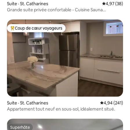
Suite · St. Catharines
Note moyenne
4,97 (38)
Grande suite privée confortable - Cuisine Sauna
Stationnement gratuit
Coup de cœur voyageurs
Coup de cœur voyageurs parmi les plus aimés
Suite · St. Catharines
Note moyenne 
4,94 (241)
Appartement tout neuf en sous-sol, idéalement situé.
Superhôte
Superhôte