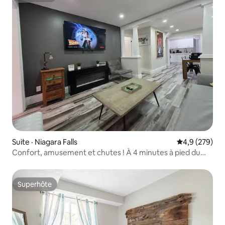
Suite · Niagara Falls
Note moyenne
4,9 (279)
Confort, amusement et chutes ! À 4 minutes à pied du
Strip !
Superhôte
Superhôte