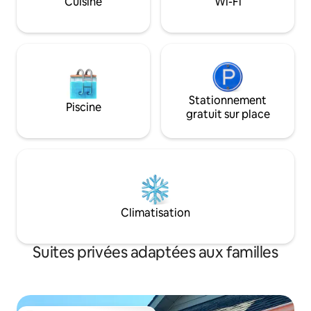
Cuisine
Wi-Fi
des chutes. Plus d
avec Crave, Netfli
Espace très relaxa
détendre.
Stationnement
Piscine
gratuit sur place
Climatisation
Suites privées adaptées aux familles