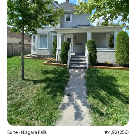
Suite · Niagara Falls
Note moyenne 
4,92 (256)