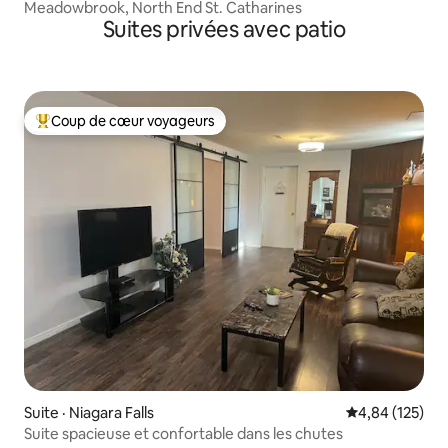
Meadowbrook, North End St. Catharines
Suites privées avec patio
Coup de cœur voyageurs
Coup de cœur voyageurs parmi les plus aimés
Suite · Niagara Falls
Note moyenne 
4,84 (125)
Suite spacieuse et confortable dans les chutes