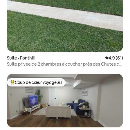
Suite · Fonthill
Note moyenn
4,9 (61)
Suite privée de 2 chambres à coucher près des Chutes du
Niagara
Coup de cœur voyageurs
Coup de cœur voyageurs parmi les plus aimés