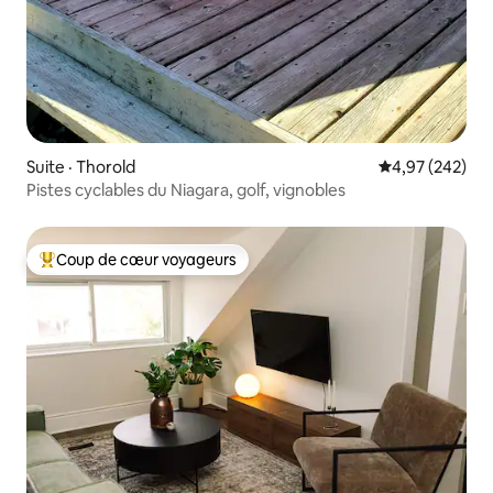
Suite · Thorold
Note moyenne 
4,97 (242)
Pistes cyclables du Niagara, golf, vignobles
Coup de cœur voyageurs
Coup de cœur voyageurs parmi les plus aimés