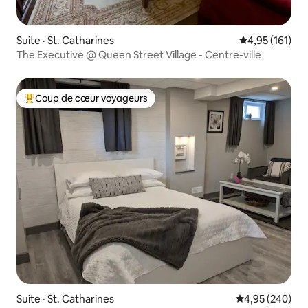
Suite · St. Catharines
Note moyenne 
4,95 (161)
The Executive @ Queen Street Village - Centre-ville
Coup de cœur voyageurs
Coup de cœur voyageurs parmi les plus aimés
Suite · St. Catharines
Note moyenne 
4,95 (240)