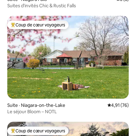
Suites d'invités Chic & Rustic Falls
Coup de cœur voyageurs
Coup de cœur voyageurs parmi les plus aimés
Suite · Niagara-on-the-Lake
Note moyenne
4,91 (76)
Le séjour Bloom – NOTL
Coup de cœur voyageurs
Coup de cœur voyageurs parmi les plus aimés