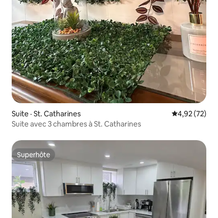
Suite · St. Catharines
Note moyenne
4,92 (72)
Suite avec 3 chambres à St. Catharines
Superhôte
Superhôte