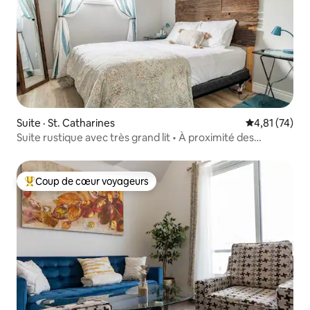
Suite · St. Catharines
Note moyenne
4,81 (74)
Suite rustique avec très grand lit • À proximité des
vignobles et des sentiers du Niagara
Coup de cœur voyageurs
Coup de cœur voyageurs parmi les plus aimés