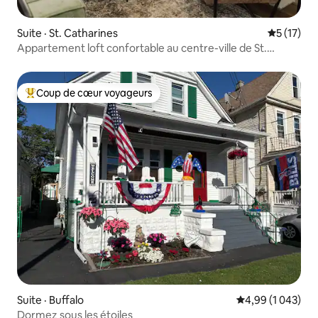
Suite · St. Catharines
Note moye
5 (17)
Appartement loft confortable au centre-ville de St.
Catharines
Coup de cœur voyageurs
Coup de cœur voyageurs parmi les plus aimés
Suite · Buffalo
Note moyenne de
4,99 (1 043)
Dormez sous les étoiles