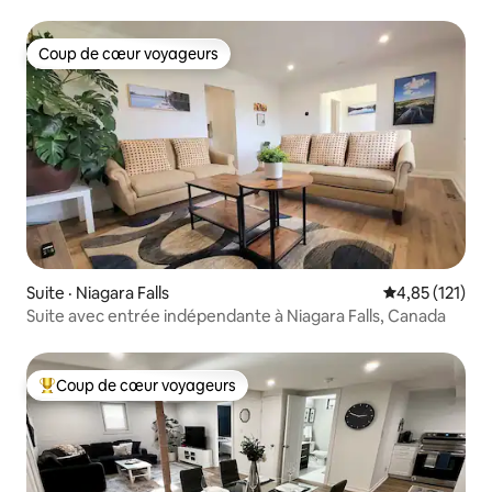
Coup de cœur voyageurs
Coup de cœur voyageurs
Suite · Niagara Falls
Note moyenne 
4,85 (121)
Suite avec entrée indépendante à Niagara Falls, Canada
Coup de cœur voyageurs
Coup de cœur voyageurs parmi les plus aimés