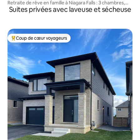
Retraite de rêve en famille à Niagara Falls : 3 chambres,
Suites privées avec laveuse et sécheuse
2 salles de bain
Coup de cœur voyageurs
Coup de cœur voyageurs parmi les plus aimés