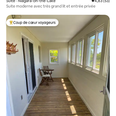
Suite · Niagara-on-the-Lake
Note moyenne
4,83 (53)
Suite moderne avec très grand lit et entrée privée
Coup de cœur voyageurs
Coup de cœur voyageurs parmi les plus aimés