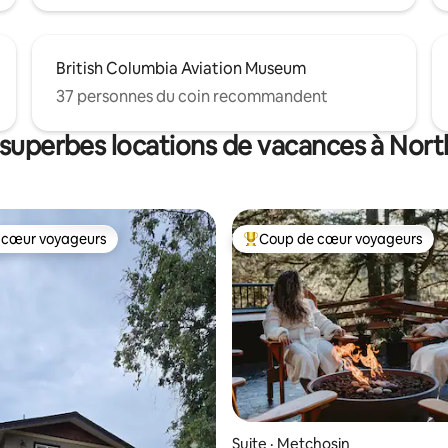
British Columbia Aviation Museum
37 personnes du coin recommandent
 superbes locations de vacances à Nort
 cœur voyageurs
Coup de cœur voyageurs
 cœur voyageurs
Coup de cœur voyageurs parmi 
sur 5, 331 commentaires
Suite · Metchosin