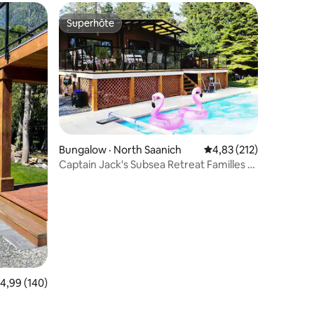
Superhôte
les plus aimés
Superhôte
Bungalow · North Saanich
Note moyenne de 4,83
4,83 (212)
Captain Jack's Subsea Retreat Familles et
res
groupes !
ote moyenne de 4,99 sur 5, 140 commentaires
4,99 (140)