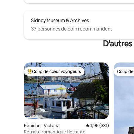
Sidney Museum & Archives
37 personnes du coin recommandent
D'autres
Coup de cœur voyageurs
Coup de
Coup de cœur voyageurs parmi les plus aimés
Coup de
Péniche · Victoria
Note moyenne de 4,95 
4,95 (331)
Retraite romantique flottante