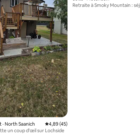
Retraite à Smoky Mountain : sé
paisible et privé
· North Saanich
Note moyenne de 4,89 sur 5, 45 commentai
4,89 (45)
ette un coup d'œil sur Lochside