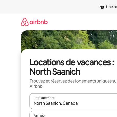
Aller
Une pa
directement
au
contenu
Locations de vacances :
North Saanich
Trouvez et réservez des logements uniques su
Airbnb.
Emplacement
Quand les résultats sont affichés, parcourez-les en 
Arrivée