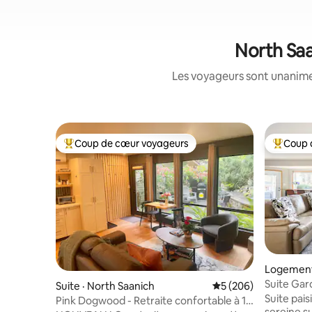
North Saa
Les voyageurs sont unanimes
Coup de cœur voyageurs
Coup 
Coup de cœur voyageurs parmi les plus aimés
Coup de 
Logement 
Suite Gard
Suite · North Saanich
Note moyenne de 5 
5 (206)
l'aéroport
Suite pai
Pink Dogwood - Retraite confortable à 10
sereine su