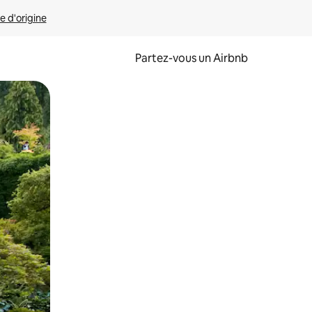
e d'origine
Partez-vous un Airbnb
et en les faisant glisser.