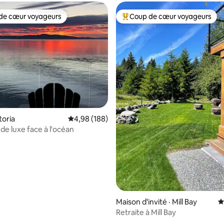
de cœur voyageurs
Coup de cœur voyageurs
cœur voyageurs parmi les plus aimés
Coup de cœur voyageurs parmi 
toria
Note moyenne de 4,98 sur 5, 188 commentai
4,98 (188)
de luxe face à l'océan
Maison d'invité · Mill Bay
N
Retraite à Mill Bay