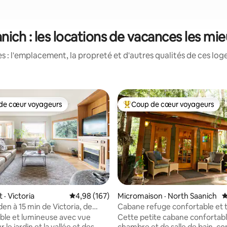
nich : les locations de vacances les mi
 : l'emplacement, la propreté et d'autres qualités de ces log
de cœur voyageurs
Coup de cœur voyageurs
cœur voyageurs parmi les plus aimés
Coup de cœur voyageurs parmi 
· Victoria
Note moyenne de 4,98 sur 5, 167 commentai
4,98 (167)
Micromaison · North Saanich
N
en à 15 min de Victoria, de
Cabane refuge confortable et t
sur 5, 206 commentaires
 et des ferries
plage, arbres, traversier, YYJ
sible et lumineuse avec vue
Cette petite cabane confortable d'une
r le jardin et la vallée et des
chambre et de salle de bain, co