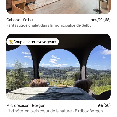
Cabane · Selbu
Note moyenne
4,99 (68)
Fantastique chalet dans la municipalité de Selbu
Coup de cœur voyageurs
Coup de cœur voyageurs parmi les plus aimés
Micromaison · Bergen
Note moye
5 (30)
Lit d'hôtel en plein cœur de la nature - Birdbox Bergen