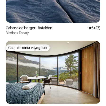
Cabane de berger · Batalden
Note moye
5 (27)
Birdbox Fanøy
Coup de cœur voyageurs
Coup de cœur voyageurs