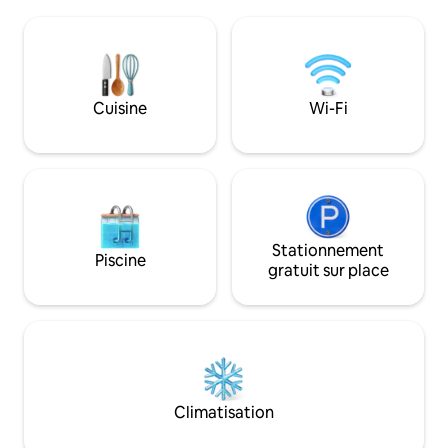
confortable pour une bonne nuit de
kayak sit-on-top 
sommeil. Profitez de votre café du
(inclus dans votre
matin sur la terrasse privée ou
votre propre déje
promenez-vous dans la magnifique
populaire « Vågfjell
nature. Bain nordique, 2 planches de
vue imprenable. D
SUP, canne à pêche, canot, jeux
Cuisine
Wi-Fi
alpagas de notre 
d'extérieur et d'intérieur, chargeur de
retour à l'igloo !
voiture électrique, salon de jardin,
brasero, bois de chauffage, literie,
serviettes +++ tout est inclus dans le
prix :)
Stationnement
Piscine
gratuit sur place
Climatisation