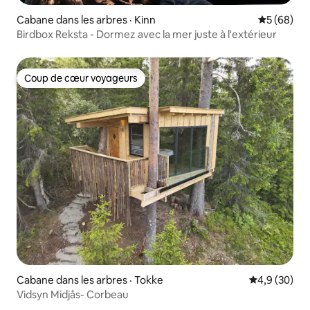
Cabane dans les arbres · Kinn
Note moye
5 (68)
Birdbox Reksta - Dormez avec la mer juste à l'extérieur
Coup de cœur voyageurs
Coup de cœur voyageurs
Cabane dans les arbres · Tokke
Note moyenn
4,9 (30)
Vidsyn Midjås- Corbeau