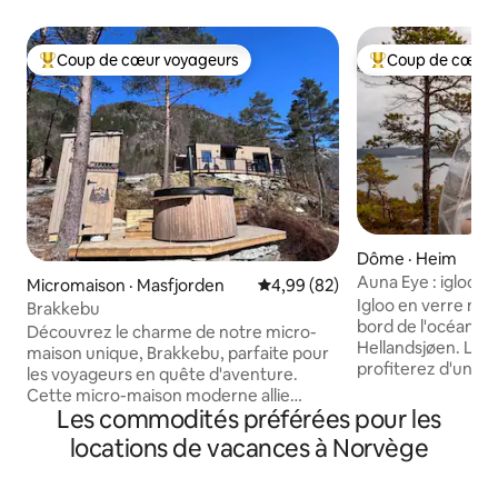
Coup de cœur voyageurs
Coup de cœur 
Coup de cœur voyageurs parmi les plus aimés
Coup de cœur voy
Dôme · Heim
Auna Eye : igloo en
Micromaison · Masfjorden
Note moyenne de 4,99 sur 5, 
4,99 (82)
sommet d'une coll
Igloo en verre ma
Brakkebu
bord de l'océan de
Découvrez le charme de notre micro-
Hellandsjøen. Les j
maison unique, Brakkebu, parfaite pour
profiterez d'un co
les voyageurs en quête d'aventure.
incroyable depuis l
Cette micro-maison moderne allie
endormirez dans 
Les commodités préférées pour les
confort et fonctionnalité dans un
de canard avec du
environnement chaleureux. Vous y
locations de vacances à Norvège
vous dormirez à la 
trouverez un salon lumineux, une
vous avec le chant
cuisine entièrement équipée et un lit
une excursion mati