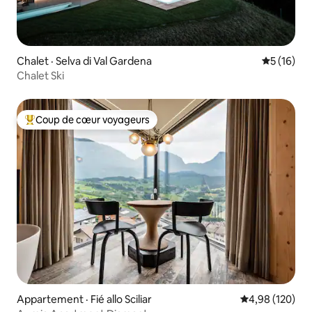
Chalet · Selva di Val Gardena
Note moye
5 (16)
Chalet Ski
Coup de cœur voyageurs
Coup de cœur voyageurs parmi les plus aimés
Appartement · Fié allo Sciliar
Note moyenne 
4,98 (120)