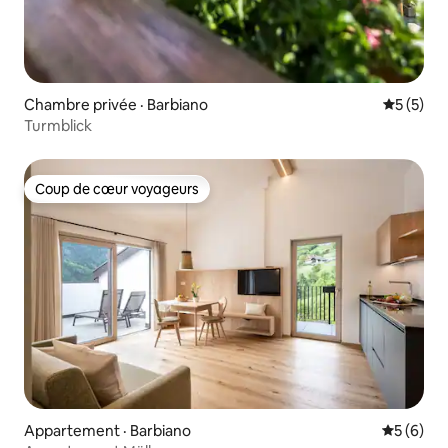
Chambre privée · Barbiano
Note moy
5 (5)
Turmblick
Coup de cœur voyageurs
Coup de cœur voyageurs
Appartement · Barbiano
Note moy
5 (6)