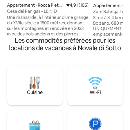
Appartement · Rocca Pietor
Note moyenne de 4,91 sur 5, 1
4,91 (106)
Appartement · O
e
Cesa del Panigas - LE NID
Zum Bahngarten 1
historique du che
Une mansarde, à l'intérieur d'une grange
Situé à 3-4 km du 
panoramique
du XVIIe siècle à 1500 mètres, donnant
Bolzano. 680 m d'a
sur les montagnes et rénovée en 2023
UNIQUEMENT en vo
avec des bois anciens et des pierres
emplacement offr
Les commodités préférées pour les
locales. L’appartement se compose
et un accès à des ac
d’une salle à manger avec cuisine
Échappez au chaos 
locations de vacances à Novale di Sotto
équipée, ainsi que d’un grand salon avec
ressourcez-vous a
cheminée et grand canapé-lit, d’une
notre confortabl
salle de bain confortable avec douche et
montagne. Réveill
d’un « refuge » avec 2 lits
imprenable sur les
supplémentaires. Le logement est
des oiseaux. Faite
parfait pour un couple, mais il peut
vélo et explorez 
également accueillir une famille avec
naturels de l'UNES
2 enfants, mais pas 4 adultes. 025044-
le balcon sous un ci
Cuisine
Wi-Fi
LOC-00301 - IT025044C2U74B4BTG
la Ritten Card (!)