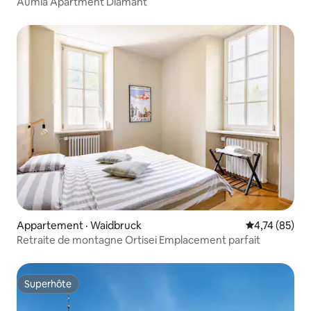
Aumia Apartment Diamant
Appartement · Waidbruck
Note moyenne
4,74 (85)
Retraite de montagne Ortisei Emplacement parfait
Superhôte
Superhôte