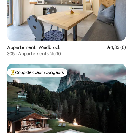
Appartement · Waidbruck
Note moyenn
4,83 (6)
305b Appartements No 10
Coup de cœur voyageurs
Coup de cœur voyageurs parmi les plus aimés