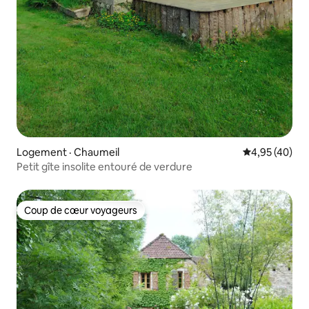
Logement · Chaumeil
Note moyenne
4,95 (40)
Petit gîte insolite entouré de verdure
Coup de cœur voyageurs
Coup de cœur voyageurs