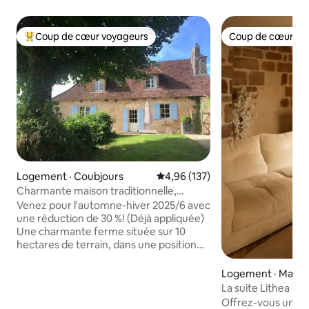
Coup de cœur voyageurs
Coup de cœur vo
Coup de cœur voyageurs parmi les plus aimés
Coup de cœur vo
Logement · Coubjours
Note moyenne de 4,96 sur 5, 1
4,96 (137)
Charmante maison traditionnelle,
piscine de luxe partagée
Venez pour l'automne-hiver 2025/6 avec
une réduction de 30 %! (Déjà appliquée)
Une charmante ferme située sur 10
hectares de terrain, dans une position
enviable avec une vue exceptionnelle. À
savourer à tout moment de l'année.
Logement · Male
Recherchez des orchidées au
La suite Lithea : b
printemps ; détendez-vous au bord de la
cinéma
Offrez-vous une p