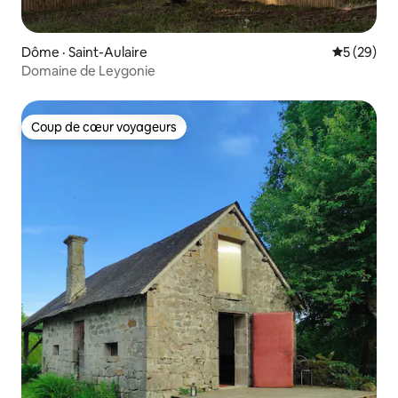
Dôme · Saint-Aulaire
Note moye
5 (29)
Domaine de Leygonie
Coup de cœur voyageurs
Coup de cœur voyageurs