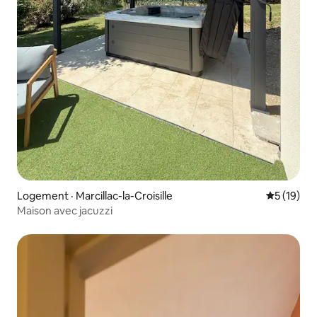
Logement · Marcillac-la-Croisille
Note moye
5 (19)
Maison avec jacuzzi