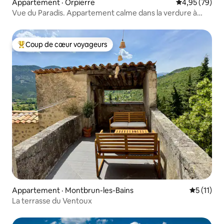
Appartement · Orpierre
Note moyenne
4,95 (79)
Vue du Paradis. Appartement calme dans la verdure à
Orpierre
Coup de cœur voyageurs
Coup de cœur voyageurs parmi les plus aimés
Appartement · Montbrun-les-Bains
Note moye
5 (11)
La terrasse du Ventoux