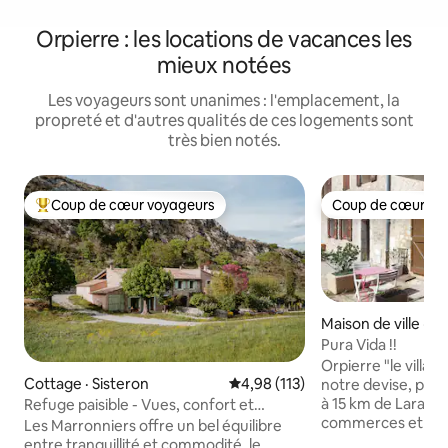
Orpierre : les locations de vacances les
mieux notées
Les voyageurs sont unanimes : l'emplacement, la
propreté et d'autres qualités de ces logements sont
très bien notés.
Coup de cœur voyageurs
Coup de cœur vo
Coup de cœur voyageurs parmi les plus aimés
Coup de cœur vo
Maison de ville · O
Pura Vida !!
Orpierre "le villag
Cottage · Sisteron
Note moyenne de 4,98 sur 5, 1
4,98 (113)
notre devise, parad
à 15 km de Laragn
Refuge paisible - Vues, confort et
commerces et ser
charme
Les Marronniers offre un bel équilibre
réputé dans toute l
entre tranquillité et commodité, le