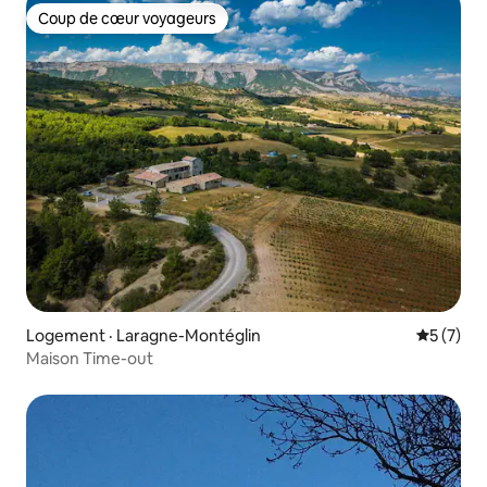
Coup de cœur voyageurs
Coup de cœur voyageurs
Logement · Laragne-Montéglin
Note moy
5 (7)
Maison Time-out