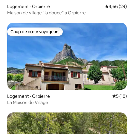
Logement · Orpierre
Note moyenne
4,66 (29)
Maison de village "la douce" a Orpierre
Coup de cœur voyageurs
Coup de cœur voyageurs
Logement · Orpierre
Note moye
5 (10)
La Maison du Village