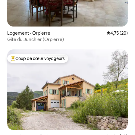
Logement · Orpierre
Note moyenne
4,75 (20)
Gîte du Junchier (Orpierre)
Coup de cœur voyageurs
Coup de cœur voyageurs parmi les plus aimés