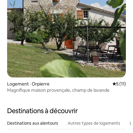
Logement · Orpierre
Note moye
5 (11)
Magnifique maison provençale, champ de lavande
Destinations à découvrir
Destinations aux alentours
Autres types de logements
L