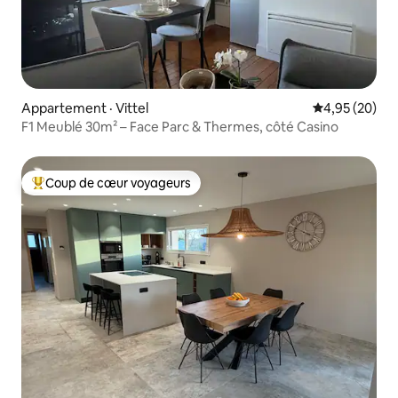
Appartement · Vittel
Note moyenne
4,95 (20)
​F1 Meublé 30m² – Face Parc & Thermes, côté Casino
Coup de cœur voyageurs
Coup de cœur voyageurs parmi les plus aimés