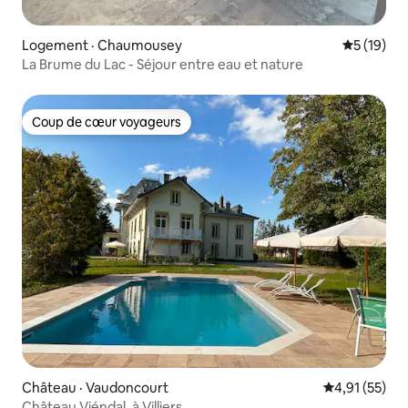
Logement · Chaumousey
Note moye
5 (19)
La Brume du Lac - Séjour entre eau et nature
Coup de cœur voyageurs
Coup de cœur voyageurs
Château · Vaudoncourt
Note moyenne
4,91 (55)
Château Viéndal, à Villiers