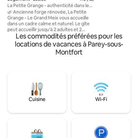
disposition (1,5m d
La Petite Grange - authenticité dans les
fibre avec le wifi en 
Vosges
🌿 Ancienne forge rénovée, La Petite
confort pour curis
Grange - Le Grand Meix vous accueille
professionnels, à 
dans un cadre calme et naturel. Le gîte
commerces. Grand balcon pour profiter
peut accueillir jusqu'à 2 adultes et 2
de la vue. Résidence calme et agréable
Les commodités préférées pour les
enfants grâce à son canapé convertible.
🌿
Cuisine équipée, chambre confortable
locations de vacances à Parey-sous-
avec lit 160, salle de bain avec douche.
Montfort
Depuis le gîte, vous pouvez partir
directement en randonnée, notamment
vers le Vallon Saint-Martin. Draps,
serviettes et ménage inclus. Petit
déjeuner, planche apéritive, plateau
raclette... Sur commande, en
supplément.
Cuisine
Wi-Fi