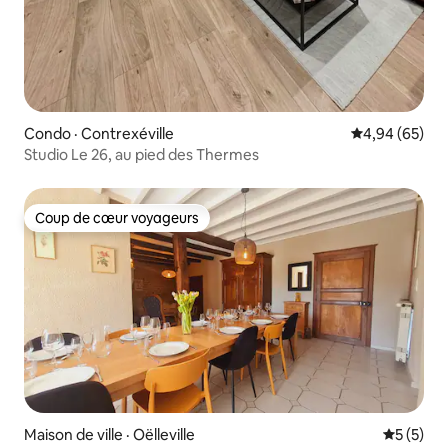
Condo · Contrexéville
Note moyenne
4,94 (65)
Studio Le 26, au pied des Thermes
Coup de cœur voyageurs
Coup de cœur voyageurs
Maison de ville · Oëlleville
Note moy
5 (5)