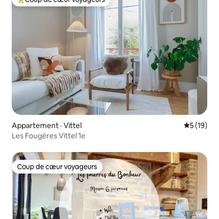
Coup de cœur voyageurs parmi les plus aimés
Appartement · Vittel
Note moye
5 (19)
Les Fougères Vittel 1e
Coup de cœur voyageurs
Coup de cœur voyageurs