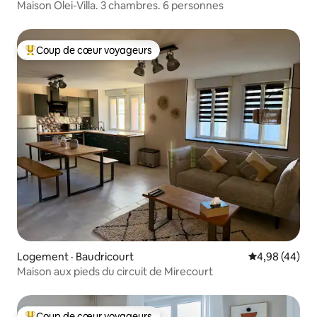
Maison Olei-Villa. 3 chambres. 6 personnes
Coup de cœur voyageurs
Coup de cœur voyageurs parmi les plus aimés
Logement · Baudricourt
Note moyenne
4,98 (44)
Maison aux pieds du circuit de Mirecourt
Coup de cœur voyageurs