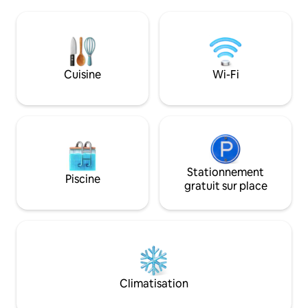
vélo de montagne, 
le feu de bois et le grand lit avec des
sports d'hiver ou l
oreillers en plumes et des couvertures
le confort d'une 
en laine. Les toilettes et la salle de bain
un espace accueill
sont en bas de 4 marches, veuillez noter
restaurant, bar et 
qu'il n'y a pas de porte de séparation.
de marche. Permis de location courte
Cuisine
Wi-Fi
Séjour minimum 1 nuit.
durée n ° PK11966
Stationnement
Piscine
gratuit sur place
Climatisation