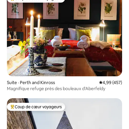
Coup de cœur voyageurs parmi les plus aimés
Suite · Perth and Kinross
Note moyenne 
4,99 (457)
Magnifique refuge près des bouleaux d'Aberfeldy
Coup de cœur voyageurs
Coup de cœur voyageurs parmi les plus aimés