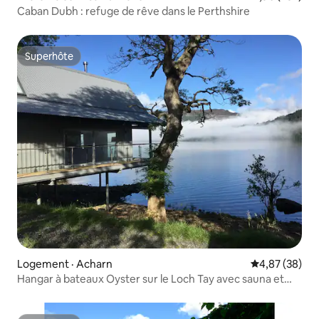
Caban Dubh : refuge de rêve dans le Perthshire
Superhôte
Superhôte
Logement · Acharn
Note moyenne
4,87 (38)
Hangar à bateaux Oyster sur le Loch Tay avec sauna et
spa