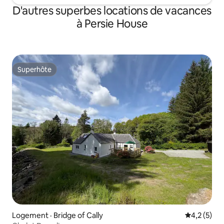
D'autres superbes locations de vacances
à Persie House
Superhôte
Superhôte
Logement · Bridge of Cally
Note moyen
4,2 (5)