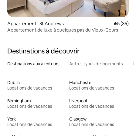
Appartement · St Andrews
Note moye
5 (36)
Appartement de luxe à quelques pas du Vieux-Cours
Destinations à découvrir
Destinations aux alentours
Autres types de logements
L
Dublin
Manchester
Locations de vacances
Locations de vacances
Birmingham
Liverpool
Locations de vacances
Locations de vacances
York
Glasgow
Locations de vacances
Locations de vacances