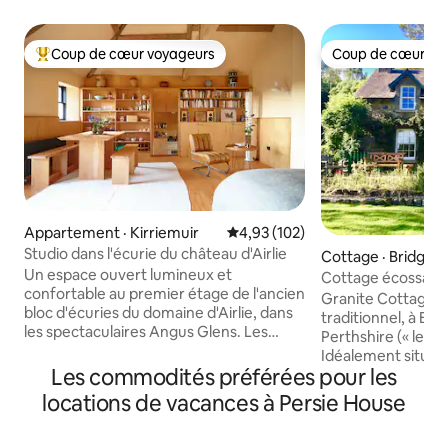
Coup de cœur voyageurs
Coup de cœur vo
Coup de cœur voyageurs parmi les plus aimés
Coup de cœur vo
Appartement · Kirriemuir
Note moyenne de 4,93 sur 5, 1
4,93 (102)
Studio dans l'écurie du château d'Airlie
Cottage · Bridge o
Un espace ouvert lumineux et
Cottage écossais t
confortable au premier étage de l'ancien
Granite Cottage es
bloc d'écuries du domaine d'Airlie, dans
traditionnel, à Brid
les spectaculaires Angus Glens. Les
Perthshire (« le cœ
hauts plafonds à poutres donnent une
Idéalement situé 
sensation d'espace à la pièce principale.
Les commodités préférées pour les
au sud des Cairng
Tout ici est fait de contreplaqué de
kilomètres au nord
locations de vacances à Persie House
Douglas, y compris les murs, le plancher
endroit magnifique
et les meubles. Vous vous sentirez très à
de départ pour le go
l'aise ici la nuit avec les lampes allumées,