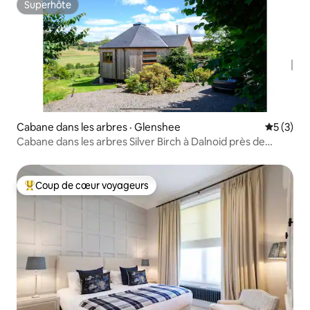
Superhôte
Superhôte
Cabane dans les arbres · Glenshee
Note moy
5 (3)
Cabane dans les arbres Silver Birch à Dalnoid près de
Glenshee
Coup de cœur voyageurs
Coup de cœur voyageurs parmi les plus aimés