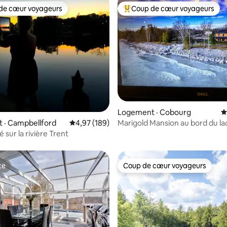
de cœur voyageurs
Coup de cœur voyageurs
cœur voyageurs parmi les plus aimés
Coup de cœur voyageurs parmi 
sur 5, 266 commentaires
Logement · Cobourg
N
Marigold Mansion au bord du la
 · Campbellford
Note moyenne de 4,97 sur 5, 189 commentai
4,97 (189)
é sur la rivière Trent
te
Coup de cœur voyageurs
te
Coup de cœur voyageurs