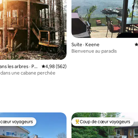
Suite · Keene
N
 sur 5, 18 commentaires
Bienvenue au paradis
ns les arbres · Por
Note moyenne de 4,98 sur 5, 562 commentai
4,98 (562)
 dans une cabane perchée
 cœur voyageurs
Coup de cœur voyageurs
 cœur voyageurs
Coup de cœur voyageurs parmi 