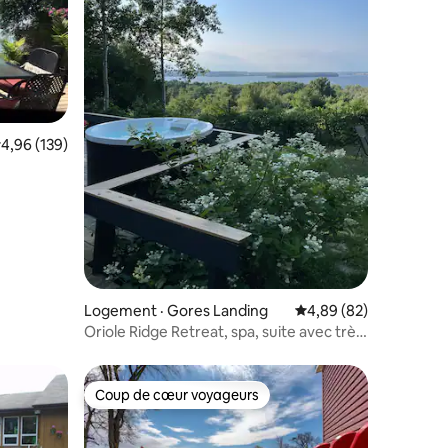
ote moyenne de 4,96 sur 5, 139 commentaires
4,96 (139)
res
Logement · Gores Landing
Note moyenne de 4,89
4,89 (82)
Oriole Ridge Retreat, spa, suite avec très
grand lit
Coup de cœur voyageurs
les plus aimés
Coup de cœur voyageurs