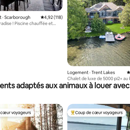
sur 5, 116 commentaires
 · Scarborough
Note moyenne de 4,92 sur 5, 118 commentai
4,92 (118)
adise ! Piscine chauffée et
Logement · Trent Lakes
N
Chalet de luxe de 5000 pi2+ au
nts adaptés aux animaux à louer avec 
l'eau : sauna et spa
 cœur voyageurs
Coup de cœur voyageurs
 cœur voyageurs
Coup de cœur voyageurs parmi 