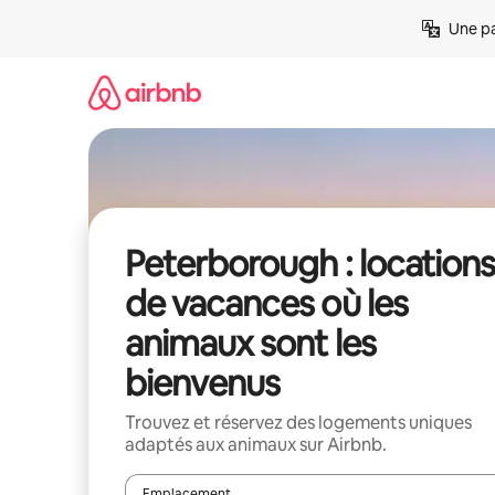
Aller
Une pa
directement
au
contenu
Peterborough : locations
de vacances où les
animaux sont les
bienvenus
Trouvez et réservez des logements uniques
adaptés aux animaux sur Airbnb.
Emplacement