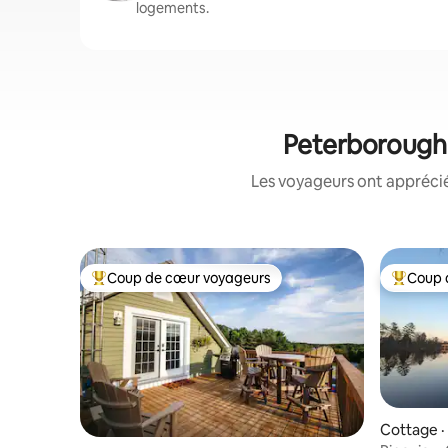
logements.
Peterborough 
Les voyageurs ont apprécié
Coup de cœur voyageurs
Coup 
Coup de cœur voyageurs parmi les plus aimés
Coup de 
Cottage ·