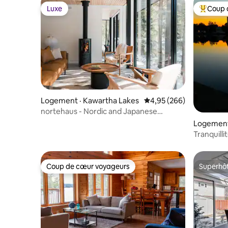
Luxe
Coup 
Luxe
Coup de 
Logement · Kawartha Lakes
Note moyenne de 4,95 
4,95 (266)
nortehaus - Nordic and Japanese
inspired escape
Logement
Tranquillit
Coup de cœur voyageurs
Superhô
Coup de cœur voyageurs
Superhô