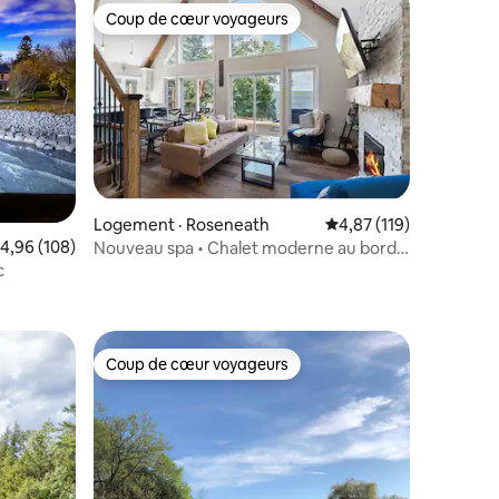
Coup de cœur voyageurs
les plus aimés
Coup de cœur voyageurs
Logement · Roseneath
Note moyenne de 4,87
4,87 (119)
ote moyenne de 4,96 sur 5, 108 commentaires
4,96 (108)
Nouveau spa • Chalet moderne au bord
du lac
c
res
Coup de cœur voyageurs
Coup de cœur voyageurs