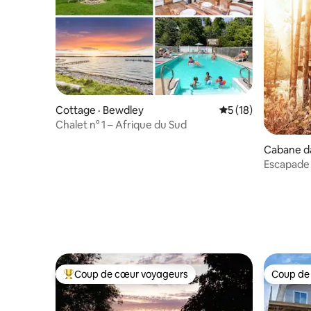
Cottage · Bewdley
Note moyenne de 5
5 (18)
Chalet n° 1 – Afrique du Sud
Cabane da
t Perry
Escapade
Coup de cœur voyageurs
Coup de
Coup de cœur voyageurs parmi les plus aimés
Coup de