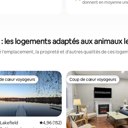
donnent en moyenne une 
: les logements adaptés aux animaux l
 l'emplacement, la propreté et d'autres qualités de ces log
de cœur voyageurs
Coup de cœur voyageurs
cœur voyageurs parmi les plus aimés
Coup de cœur voyageurs
 Lakefield
Note moyenne de 4,96 sur 5, 152 commentai
4,96 (152)