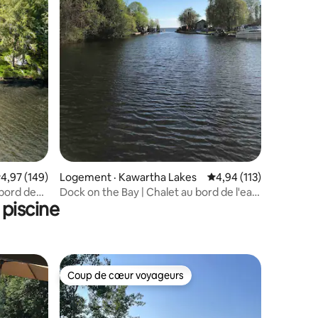
res
ote moyenne de 4,97 sur 5, 149 commentaires
4,97 (149)
Logement · Kawartha Lakes
Note moyenne de 4,94
4,94 (113)
 bord de
Dock on the Bay | Chalet au bord de l'eau
piscine
sur Sturgeon
Coup de cœur voyageurs
les plus aimés
Coup de cœur voyageurs