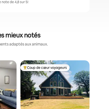
note de 4,8 sur 5!
es mieux notés
ements adaptés aux animaux.
Maison d'
Coup de cœur voyageurs
Coup
Coup de cœur voyageurs parmi les plus aimés
Coup de
Cottage 
Lorsque 
de réserv
vous avez
règles de la maiso
pas les r
demande 
Escapade
res
boisé à 