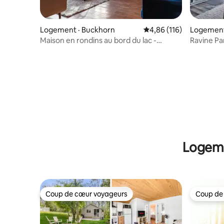
Logement · Buckhorn
Note moyenne de 4,86 
4,86 (116)
Logement
Maison en rondins au bord du lac -
Ravine Par
Contactez-nous pour des offres
jacuzzi !
spéciales !
Logeme
Coup de cœur voyageurs
Coup de
Coup de cœur voyageurs
Coup de