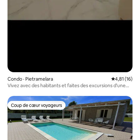
Condo · Pietramelara
Note moyenne
4,81 (16)
Vivez avec des habitants et faites des excursions d'une
journée dans les environs !
Coup de cœur voyageurs
Coup de cœur voyageurs