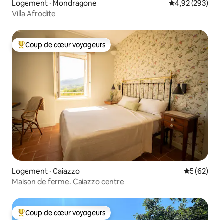
Logement · Mondragone
Note moyenne 
4,92 (293)
Villa Afrodite
Coup de cœur voyageurs
Coup de cœur voyageurs parmi les plus aimés
Logement · Caiazzo
Note moye
5 (62)
Maison de ferme. Caiazzo centre
Coup de cœur voyageurs
Coup de cœur voyageurs parmi les plus aimés