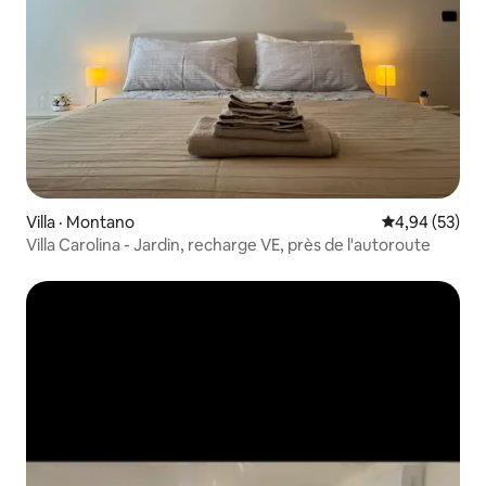
Villa · Montano
Note moyenne
4,94 (53)
Villa Carolina - Jardin, recharge VE, près de l'autoroute