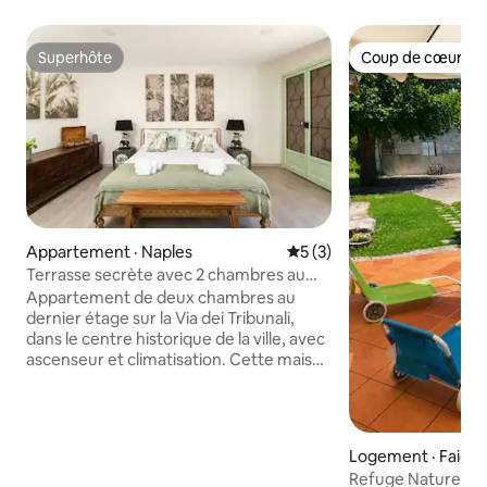
Superhôte
Coup de cœur vo
Superhôte
Coup de cœur vo
Appartement · Naples
Note moyenne de 5 sur 5,
5 (3)
Terrasse secrète avec 2 chambres au
cœur de la ville, climatisation, ascenseur
Appartement de deux chambres au
dernier étage sur la Via dei Tribunali,
dans le centre historique de la ville, avec
ascenseur et climatisation. Cette maison
récemment rénovée est dotée de la
climatisation dans chaque pièce, d'un
grand lit king size dans la chambre
principale, d'une cuisine entièrement
Logement · Faicch
équipée avec un four et d'une autre
Refuge Nature-Rela
grande chambre double. La table