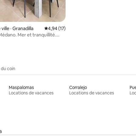
ville · Granadilla
Note moyenne de 4,94 sur 5, 17 commentai
4,94 (17)
Médano. Mer et tranquillité.
 Médano
 du coin
Maspalomas
Corralejo
Pue
Locations de vacances
Locations de vacances
Loc
a