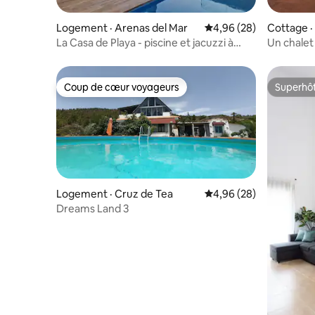
Logement · Arenas del Mar
Note moyenne de 4,96
4,96 (28)
Cottage ·
La Casa de Playa - piscine et jacuzzi à
Un chalet
50 m de la mer
Retrouve
Coup de cœur voyageurs
Superhô
Coup de cœur voyageurs
Superhô
Logement · Cruz de Tea
Note moyenne de 4,96
4,96 (28)
Dreams Land 3