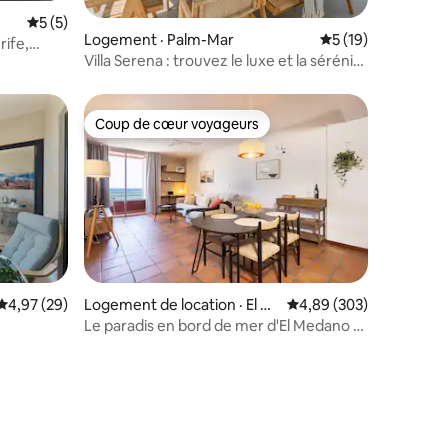
Note moyenne de 5 sur 5, 5 commentaires
5 (5)
res
Logement · Palm-Mar
Note moyenne de 5
5 (19)
rife,
Villa Serena : trouvez le luxe et la sérénité
à Ténérife.
Coup de cœur voyageurs
Coup de cœur voyageurs
Note moyenne de 4,97 sur 5, 29 commentaires
4,97 (29)
Logement de location · El M
Note moyenne de 4,89 
4,89 (303)
édano
Le paradis en bord de mer d'El Medano -
Des maisons magnifiques,...