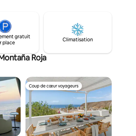
fantastiques. Très bien équipé pour que
z voir et
vous vous sentiez chez vous.<br>
<br>Ce petit appartement de plain-pied
nerife est
est situé dans un complexe privé de
 5
11 unités en bord de mer.
, vous
ement gratuit
ed du
Climatisation
r place
nts et un
 Montaña Roja
Coup de cœur voyageurs
Coup de cœur voyageurs