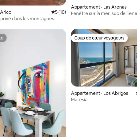
Appartement · Las Arenas
 sur 5, 28 commentaires
 Arico
Note moyenne de 5 sur 5, 10 commentai
5 (10)
Fenêtre sur la mer, sud de Tene
 privé dans les montagnes.
appartement 2
z-vous.
te
Coup de cœur voyageurs
te
Coup de cœur voyageurs
 sur 5, 28 commentaires
Appartement · Los Abrigos
Maresía