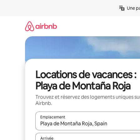
Aller
Une pa
directement
au
contenu
Locations de vacances :
Playa de Montaña Roja
Trouvez et réservez des logements uniques su
Airbnb.
Emplacement
Quand les résultats sont affichés, parcourez-les en 
Arrivée