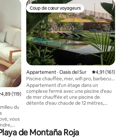
Logement
Coup de cœur voyageurs
Superhô
Coup de cœur voyageurs
Superhô
Villa F : 
The View
Nouvelle 
terrasses 
conçue e
confortab
compose 
avec une
deuxième 
chaque c
res
bain privée. La villa com
Appartement · Oasis del Sur
Note moyenne de 4,91
4,91 (161)
appartem
une salle 
Piscine chauffée, mer, wifi pro, barbecue
extérieu
à gaz, jardin, 02
Appartement d'un étage dans un
jardin ha
complexe fermé avec une piscine d'eau
ote moyenne de 4,89 sur 5, 119 commentaires
4,89 (119)
magnifiqu
de mer chauffée et une piscine de
villa.
détente d'eau chaude de 12 mètres,
 milieu du
dans un quartier très calme et avec un
réseau Wi-Fi professionnel « omada »,
ové, vous
idéal pour se détendre ou télétravailler. À
endre,
10 minutes de deux des meilleures
Playa de Montaña Roja
à
plages de l'île et à côté d'un village de
 soleil
pêcheurs avec des restaurants locaux