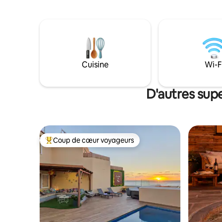
garage privé pour 2 voitures et d'un
profiter d
ascenseur pour un accès facile aux
chauffée 
3 étages. Une escapade paisible et
émissions
luxueuse avec des couchers de soleil
connectée
époustouflants et une intimité totale.
Cuisine
Wi-F
D'autres sup
Coup de cœur voyageurs
Coup de cœur voyageurs parmi les plus aimés