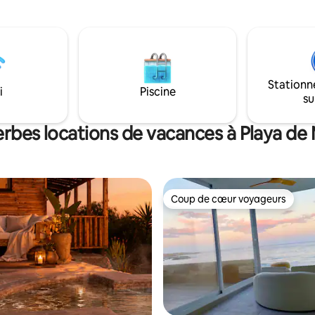
sur le terrasse confortable avec canapé.
u soleil. Plongez dans la piscine
Depuis le lit double, vous pouve
à l'eau de mer ou retrouvez vos
entendre l'océan. La plus longue et la
 préférées avec la télévision
plus belle plage naturelle de Te
 et le Wi-Fi haut débit.
juste devant la porte d'entrée -
minutes à pied de l'eau. De plus
Stationn
avez seulement 8 minutes à pi
i
Piscine
su
centre Tejita avec des restaura
supermarché.
erbes locations de vacances à Playa de
Coup de cœur voyageurs
Coup de cœur voyageurs