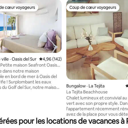
de cœur voyageurs
Coup de cœur voyageurs
cœur voyageurs parmi les plus aimés
Coup de cœur voyageurs
5 sur 5, 4 commentaires
ville · Oasis del Sur
Note moyenne de 4,96 sur 5, 142 commentai
4,96 (142)
Petite maison Seafront Oasis
e dans notre maison
le en bord de mer à Oasis del
rife ! Surplombant les eaux
Bungalow · La Tejita
N
s du Golf del Sur, notre maison
La Tejita Beachhouse
attenante offre une escapade
Chalet lumineux et convivial au
n famille, en couple ou entre
vert avec son propre style. Dans
 recherche de sérénité.
l'appartement récemment rén
-vous dans notre espace bien
avez de la place pour vous dét
 fonctionnel, avec deux
rées pour les locations de vacances à 
cuisiner et manger et travailler 
doubles, deux salles d'eau et
domicile. Profitez du coucher de
se ensoleillée parfaite pour