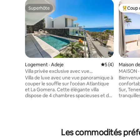
Superhôte
Coup 
Superhôte
Coup de 
Logement · Adeje
Note moyenne de 
5 (4)
Maison de 
Villa privée exclusive avec vue
MAISON · 
imprenable sur l'océan
del Sur
Villa de luxe avec une vue panoramique à
Bienvenu
couper le souffle sur l'océan Atlantique
confortab
et La Gomera. Cette élégante villa
Sur, Tene
dispose de 4 chambres spacieuses et de
tranquille
4 salles de bain modernes, parfaites pour
de ville 
les familles ou les groupes à la recherche
paisible e
de confort et d'intimité. Profitez d'une
amis à la
piscine chauffée, d'un magnifique jardin
Détendez
et d'une terrasse, d'un coin repas
décoré et
Les commodités préfé
extérieur avec barbecue et de couchers
chambres 
de soleil inoubliables. La villa dispose d'un
une terras