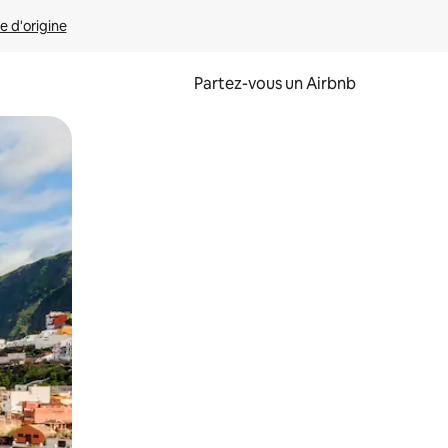
e d'origine
Partez-vous un Airbnb
et en les faisant glisser.