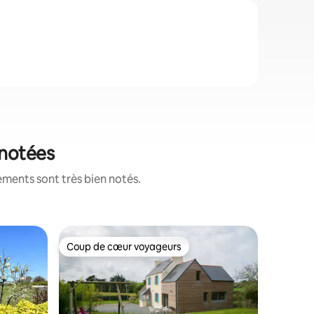
 notées
ements sont très bien notés.
Logement
Coup de cœur voyageurs
Coup
Coup de cœur voyageurs
Coup de
Charmant
Bienvenu
pied lum
au cœur d
Profitez 