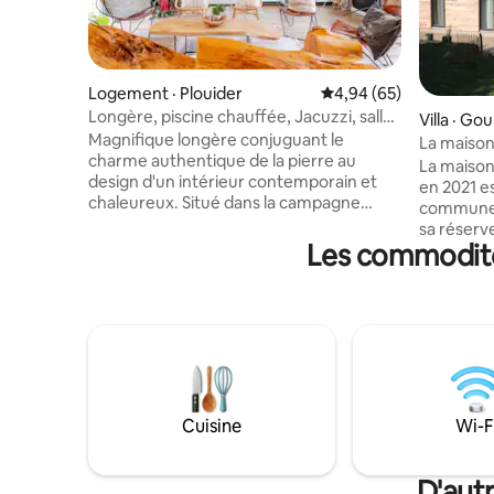
Logement · Plouider
Note moyenne de 4,94
4,94 (65)
Longère, piscine chauffée, Jacuzzi, salle
Villa · Go
cinéma
Magnifique longère conjuguant le
La maison
charme authentique de la pierre au
grand jar
La maison
design d'un intérieur contemporain et
en 2021 es
chaleureux. Situé dans la campagne
commune d
bucolique de la côte des légendes, cet
sa réserv
ancien corps de ferme est à environ 8
Les commodités
2000.En s
km des dunes de Keremma,de la baie de
sur 2,4 km
Goulven. Après une balade au bord de
maison de
mer ou activité nautique, vous aurez le
Kerema. L
choix : détendez vous dans le SPA 6
vue mer s
places (Marque Jacuzzi), prélassez vous
jacuzzi v
dans la piscine intérieur chauffée toute
italienne.
l’année, regardez un bon film dans la salle
la maison e
ciné😉
où l’extér
Cuisine
Wi-F
D'aut