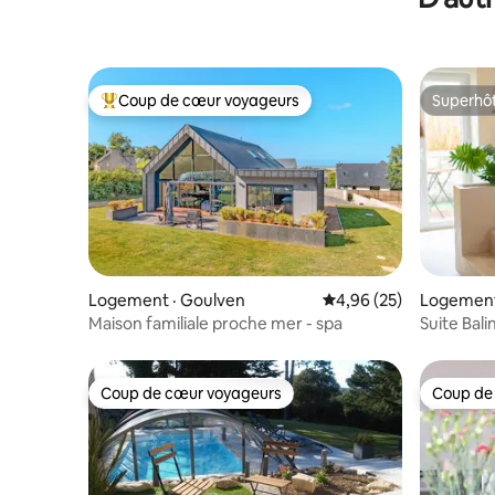
Coup de cœur voyageurs
Superhô
Coup de cœur voyageurs parmi les plus aimés
Superhô
Logement · Goulven
Note moyenne de 4,96
4,96 (25)
Logement 
Maison familiale proche mer - spa
Suite Bali
Coup de cœur voyageurs
Coup de
Coup de cœur voyageurs
Coup de