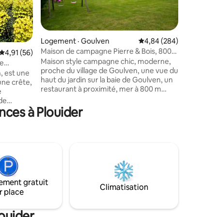
jardin. L
randonné
sentiers 
seulemen
Logement · Goulven
Note moyenne de 4,84 
4,84 (284)
et de sup
Maison de campagne Pierre & Bois, 800m
res
Note moyenne de 4,91 sur 5, 56 commentaires
4,91 (56)
parfaites
de la baie
Maison style campagne chic, moderne,
balades, 
ue
proche du village de Goulven, une vue du
inoubliab
ne
haut du jardin sur la baie de Goulven, un
nature e
une crête,
restaurant à proximité, mer à 800 m
e
avec chemins et dunes, pêche à pied et
de
sports nautiques à proximité. Vous
nces à Plouider
 parfait
apprécierez mon logement pour le
inistère
confort, l'emplacement, la vue, le jardin
et la tranquillité. la maison est parfaite
, ou la
pour les couples, les voyageurs en solo,
e voiture.
les voyageurs d'affaires, les familles
t sur la
(avec enfants), les groupes et les
 sur la
compagnons à quatre pattes.
ée 4
ement gratuit
.
Climatisation
r place
ouider