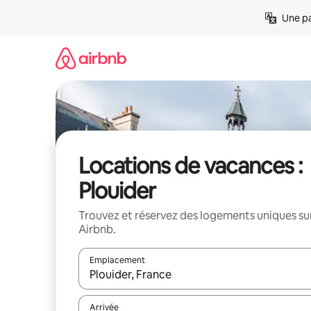
Aller
Une pa
directement
au
contenu
Locations de vacances :
Plouider
Trouvez et réservez des logements uniques su
Airbnb.
Emplacement
Quand les résultats sont affichés, parcourez-les en 
Arrivée