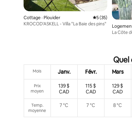
Cottage · Plouider
Note moyenne de 5
5 (35)
KROCOD'ASKELL - Villa "La Baie des pins"
Logement 
La Côte d
exception
Quel 
Mois
Janv.
Févr.
Mars
139 $
115 $
129 $
Prix
moyen
CAD
CAD
CAD
7 °C
7 °C
8 °C
Temp.
moyenne