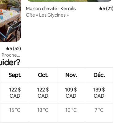
Maison d'invité · Kernilis
Note moyenne de 
5 (21)
Gîte « Les Glycines »
res
Note moyenne de 5 sur 5, 52 commentaires
5 (52)
- Proche
uider?
Sept.
Oct.
Nov.
Déc.
122 $
122 $
109 $
139 $
CAD
CAD
CAD
CAD
15 °C
13 °C
10 °C
7 °C