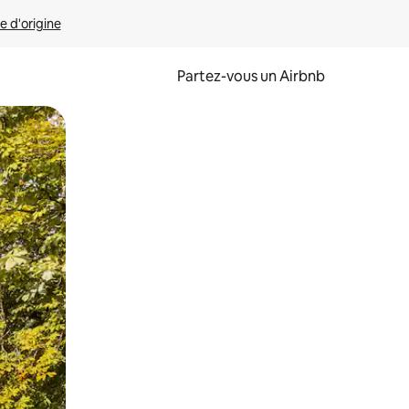
e d'origine
Partez-vous un Airbnb
et en les faisant glisser.