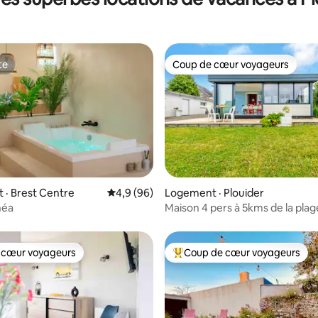
te
Coup de cœur voyageurs
te
Coup de cœur voyageurs
 sur 5, 25 commentaires
· Brest Centre
Note moyenne de 4,9 sur 5, 96 commentai
4,9 (96)
Logement · Plouider
néa
Maison 4 pers à 5kms de la plag
 cœur voyageurs
Coup de cœur voyageurs
 cœur voyageurs
Coup de cœur voyageurs parmi 