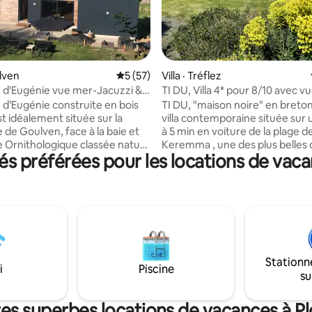
 sur 5, 65 commentaires
ulven
Note moyenne de 5 sur 5, 57 commentai
5 (57)
Villa · Tréflez
 d'Eugénie vue mer-Jacuzzi &
TI DU, Villa 4* pour 8/10 avec v
din
panoramique
 d’Eugénie construite en bois
TI DU, "maison noire" en breton, est u
t idéalement située sur la
villa contemporaine située sur 
e Goulven, face à la baie et
à 5 min en voiture de la plage d
e Ornithologique classée natura
Keremma , une des plus belles 
 préférées pour les locations de vaca
uivant le Sentier de randonnée
France. C'est le point de départ
 vous découvrirez le site de la
pour découvrir les pépites du F
s Dunes et les plages de
Nord, en particulier la Côte des
a maison offre une magnifique
Légendes, Meneham, Brignogan
ur la baie de Goulven/espace
Côte des sables en 10/ 15 min d
ue mer avec douche à l’
Elle offre un panorama saisissan
 La pièce jacuzzi est intégrée à
campagne vallonnée et une vue
t l’accès se fait par l’intérieur
mer à 2 km à vol d'oiseau. Class
Stationn
ieur. terrasse sud
étoiles, elle est très confortable
i
Piscine
su
res superbes locations de vacances à Pl