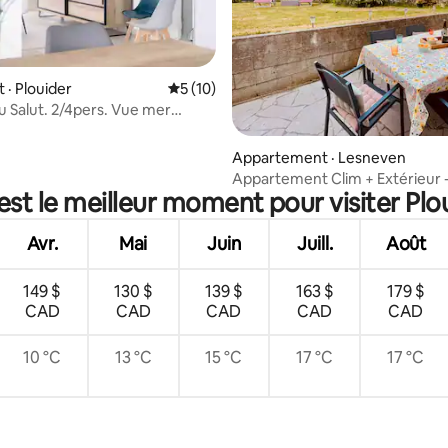
 sur 5, 35 commentaires
· Plouider
Note moyenne de 5 sur 5, 10 commentai
5 (10)
u Salut. 2/4pers. Vue mer
nelle
Appartement · Lesneven
Appartement Clim + Extérieur 
est le meilleur moment pour visiter Plo
des plages
Avr.
Mai
Juin
Juill.
Août
149 $
130 $
139 $
163 $
179 $
CAD
CAD
CAD
CAD
CAD
10 °C
13 °C
15 °C
17 °C
17 °C