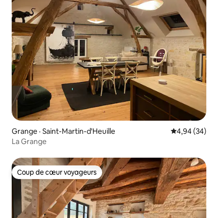
Grange · Saint-Martin-d'Heuille
Note moyenne
4,94 (34)
La Grange
Coup de cœur voyageurs
Coup de cœur voyageurs