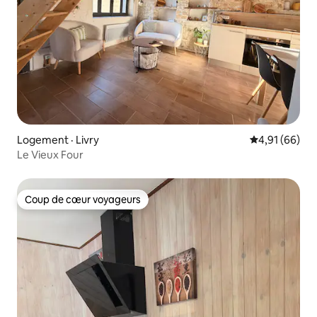
Logement · Livry
Note moyenne
4,91 (66)
Le Vieux Four
Coup de cœur voyageurs
Coup de cœur voyageurs