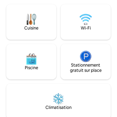
un lit 160x200 et un bureau. Un vaste
chambres : lit doubl
canapé offre le 5ème couchage. Une
doubles, salon. SD
cuisine entièrement équipée, ouverte
vasques. 2 WC. Cli
sur le salon, vous propose un espace à
sécurisé. Clôturé, 
vivre idéal pour apprécier le copieux
Supplément linge de
petit - déjeuner.
granulés poêle.
Cuisine
Wi-Fi
Stationnement
Piscine
gratuit sur place
Climatisation