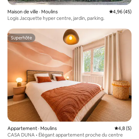
Maison de ville · Moulins
Note moyenne
4,96 (45)
Logis Jacquette hyper centre, jardin, parking.
Superhôte
Superhôte
Appartement · Moulins
Note moyen
4,8 (5)
CASA DUNA • Élégant appartement proche du centre