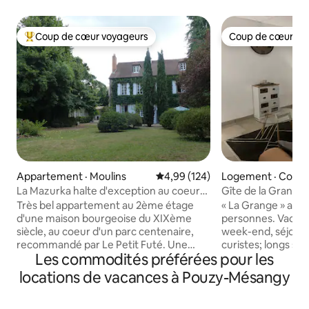
Coup de cœur voyageurs
Coup de cœur vo
Coup de cœur voyageurs parmi les plus aimés
Coup de cœur vo
Appartement · Moulins
Note moyenne de 4,99 sur 5, 1
4,99 (124)
Logement · Couz
La Mazurka halte d'exception au coeur
Gîte de la Grange
de Moulins
Très bel appartement au 2ème étage
« La Grange » accue
d'une maison bourgeoise du XIXème
personnes. Vacanc
siècle, au coeur d'un parc centenaire,
week-end, séjours
recommandé par Le Petit Futé. Une
curistes; longs sé
Les commodités préférées pour les
enclave enchantée en pleine ville, à
mobilier, terrain 
moins de 5 minutes à pied de la gare et
bois, trampoline, b
locations de vacances à Pouzy-Mésangy
du centre touristique. Les 2 chambres,
Randonnée autour 
très spacieuses, comportent chacune
salon, poêle granu