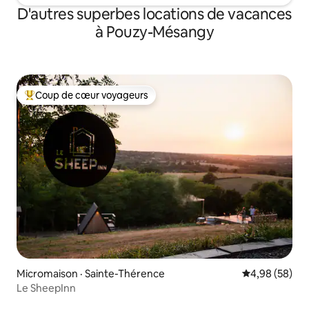
D'autres superbes locations de vacances
à Pouzy-Mésangy
Coup de cœur voyageurs
Coup de cœur voyageurs parmi les plus aimés
Micromaison · Sainte-Thérence
Note moyenne
4,98 (58)
Le SheepInn