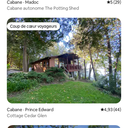
Cabane · Madoc
Note moye
5 (29)
Cabane autonome The Potting Shed
Coup de cœur voyageurs
Coup de cœur voyageurs
Cabane · Prince Edward
Note moyenne
4,93 (44)
Cottage Cedar Glen