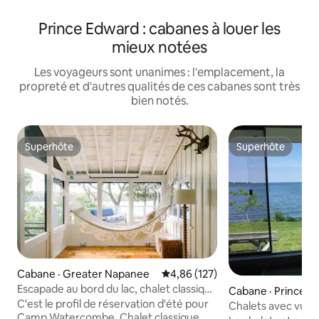
Prince Edward : cabanes à louer les
mieux notées
Les voyageurs sont unanimes : l'emplacement, la
propreté et d'autres qualités de ces cabanes sont très
bien notés.
Superhôte
Superhôte
Superhôte
Superhôte
Cabane · Greater Napanee
Note moyenne de 4,86 sur 5, 1
4,86 (127)
Escapade au bord du lac, chalet classique
Cabane · Prince E
des années 1920 avec plage
C'est le profil de réservation d'été pour
Chalets avec vue 
Camp Watercombe. Chalet classique