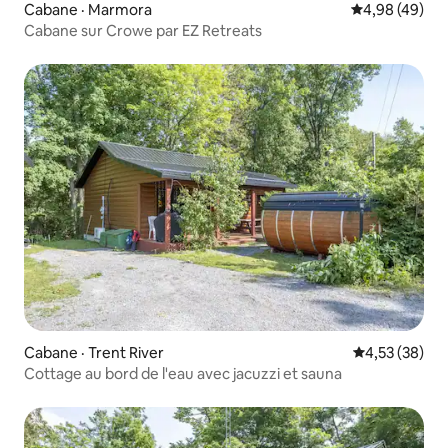
Cabane · Marmora
Note moyenne
4,98 (49)
Cabane sur Crowe par EZ Retreats
Cabane · Trent River
Note moyenne
4,53 (38)
Cottage au bord de l'eau avec jacuzzi et sauna