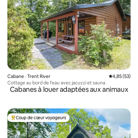
Cabane · Trent River
Note moyenne
4,85 (53)
Cottage au bord de l'eau avec jacuzzi et sauna
Cabanes à louer adaptées aux animaux
Coup de cœur voyageurs
Coup de cœur voyageurs parmi les plus aimés