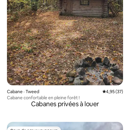
Cabane · Tweed
Note moyenne
4,95 (37)
Cabane confortable en pleine forêt !
Cabanes privées à louer