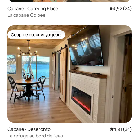
Cabane · Carrying Place
Note moyenne
4,92 (24)
La cabane Colbee
Coup de cœur voyageurs
Coup de cœur voyageurs
Cabane · Deseronto
Note moyenne
4,91 (34)
Le refuge au bord de l'eau