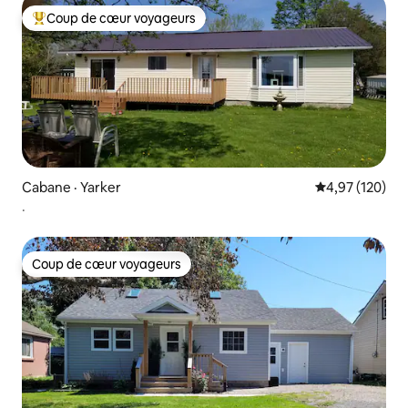
Coup de cœur voyageurs
Coup de cœur voyageurs parmi les plus aimés
Cabane · Yarker
Note moyenne 
4,97 (120)
.
Coup de cœur voyageurs
Coup de cœur voyageurs