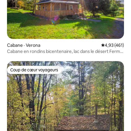
Cabane · Verona
Note moyenne 
4,93 (461)
Cabane en rondins bicentenaire, lac dans le désert Ferme
au bord de l'eau
Coup de cœur voyageurs
Coup de cœur voyageurs