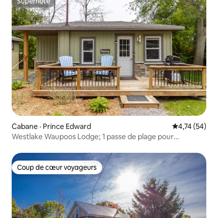
Superhôte
Superhôte
Cabane · Prince Edward
Note moyenne
4,74 (54)
Westlake Waupoos Lodge; 1 passe de plage pour
Sandbanks!
Coup de cœur voyageurs
Coup de cœur voyageurs