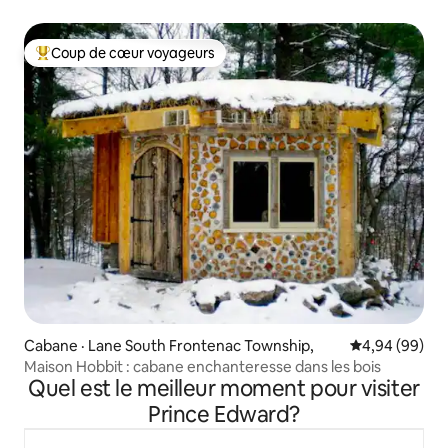
Coup de cœur voyageurs
Coup de cœur voyageurs parmi les plus aimés
Cabane · Lane South Frontenac Township,
Note moyenne
4,94 (99)
Maison Hobbit : cabane enchanteresse dans les bois
Quel est le meilleur moment pour visiter
Prince Edward?