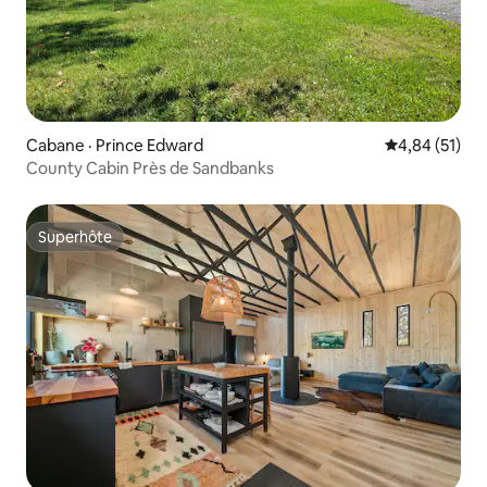
Cabane · Prince Edward
Note moyenne
4,84 (51)
County Cabin Près de Sandbanks
Superhôte
Superhôte