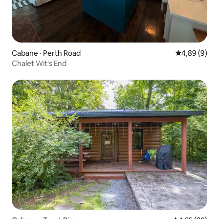
Cabane · Perth Road
Note moyenn
4,89 (9)
Chalet Wit's End