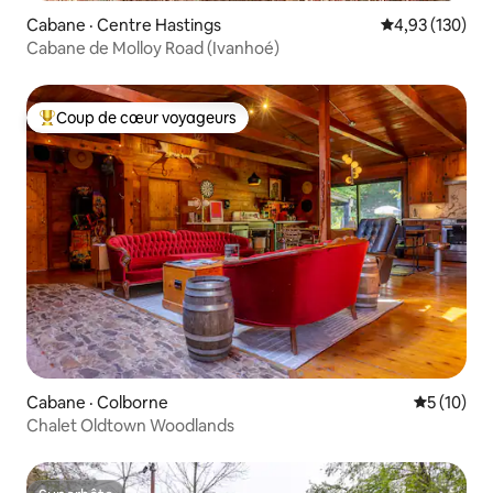
Cabane · Centre Hastings
Note moyenne 
4,93 (130)
Cabane de Molloy Road (Ivanhoé)
Coup de cœur voyageurs
Coup de cœur voyageurs parmi les plus aimés
Cabane · Colborne
Note moye
5 (10)
Chalet Oldtown Woodlands