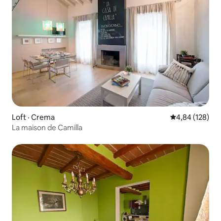
Loft · Crema
Note moyenne 
4,84 (128)
La maison de Camilla