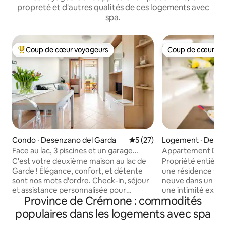
propreté et d'autres qualités de ces logements avec
spa.
Coup de cœur voyageurs
Coup de cœur vo
Coup de cœur voyageurs parmi les plus aimés
Coup de cœur vo
Condo · Desenzano del Garda
Note moyenne de 5 sur 5, 
5 (27)
Logement · Desen
arda
Face au lac, 3 piscines et un garage
Appartement Del
double
Sirmione
C'est votre deuxième maison au lac de
Propriété entière 
Garde ! Élégance, confort, et détente
une résidence fac
sont nos mots d'ordre. Check-in, séjour
neuve dans un cad
et assistance personnalisée pour
une intimité extr
Province de Crémone : commodités
d'excellentes vacances pensées dans les
passer des vacance
moindres détails. Parfait pour les
grandes piscines c
populaires dans les logements avec spa
couples, les voyageurs exigeants, les
de jeux pour enfant