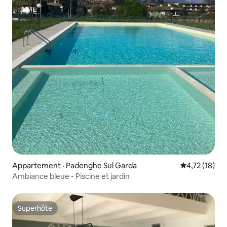
Appartement · Padenghe Sul Garda
Note moyenne
4,72 (18)
Ambiance bleue - Piscine et jardin
Superhôte
Superhôte