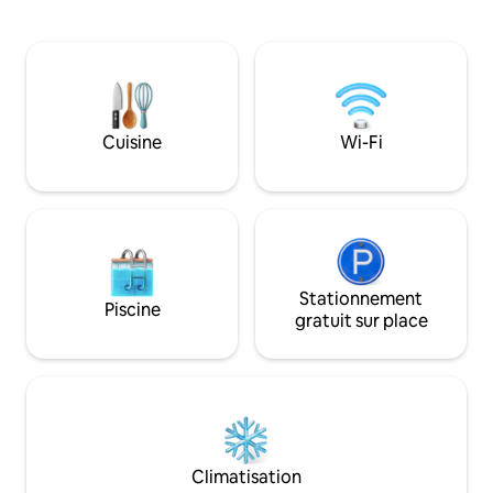
voyageurs intelligents et les petites
bars, des restaura
familles qui recherchent la tranquillité, la
Divertissement en
qualité et le soutien pour des services
mois d'été. La pro
haut de gamme sur demande. Point
excellent espace 
stratégique pour visiter tout le lac et ses
pourrez déjeuner, 
environs : Vérone, Venise, Mantoue,
film grâce à la tél
Brescia et de nombreux endroits le long
manquez pas !
Cuisine
Wi-Fi
du lac.
airbnb.com/h/cas
Stationnement
Piscine
gratuit sur place
Climatisation