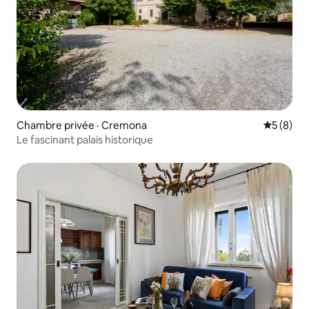
Chambre privée · Cremona
Note moy
5 (8)
Le fascinant palais historique