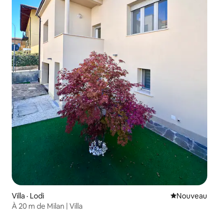
Villa · Lodi
Nouvel hébe
Nouveau
À 20 m de Milan | Villa