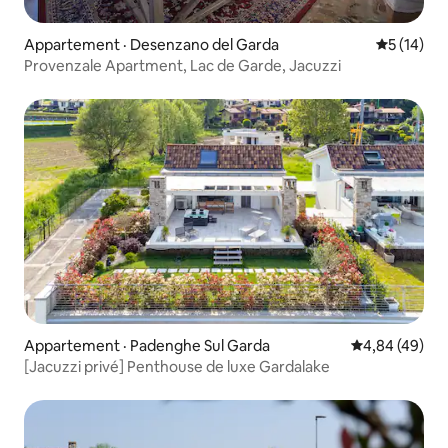
Appartement · Desenzano del Garda
Note moye
5 (14)
Provenzale Apartment, Lac de Garde, Jacuzzi
Appartement · Padenghe Sul Garda
Note moyenne
4,84 (49)
[Jacuzzi privé] Penthouse de luxe Gardalake