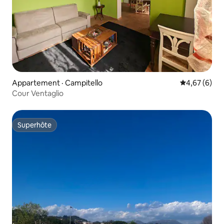
Appartement · Campitello
Note moyenn
4,67 (6)
Cour Ventaglio
Superhôte
Superhôte