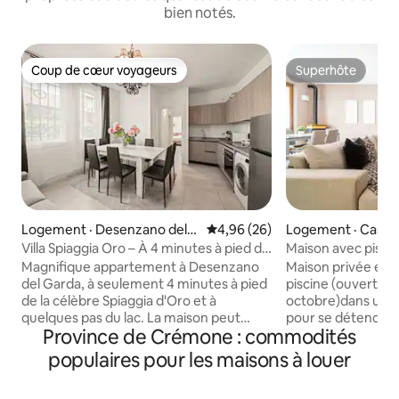
bien notés.
Coup de cœur voyageurs
Superhôte
Coup de cœur voyageurs
Superhôte
Logement · Desenzano del
Note moyenne de 4,96 sur 5, 
4,96 (26)
Logement · Castel
Garda
Villa Spiaggia Oro – À 4 minutes à pied de
Maison avec pisci
la plage
endroit stratégiq
Magnifique appartement à Desenzano
Maison privée et 
del Garda, à seulement 4 minutes à pied
piscine (ouverte de
de la célèbre Spiaggia d'Oro et à
octobre)dans un e
quelques pas du lac. La maison peut
pour se détendre e
Province de Crémone : commodités
accueillir jusqu'à 8 personnes et se
l'Italie. très proch
compose de 3 élégantes chambres
Franciacorta et du 
populaires pour les maisons à louer
doubles et d'un salon avec un canapé-lit
<b>MONTE ISOLA (
très confortable. Il dispose également
européenne 2019 )