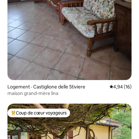
Logement · Castiglione delle Stiviere
Note moyenne
4,94 (16)
maison grand-mère lina
Coup de cœur voyageurs
Coup de cœur voyageurs parmi les plus aimés