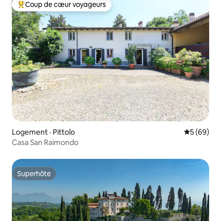
Coup de cœur voyageurs
Coup de cœur voyageurs parmi les plus aimés
Logement · Pittolo
Note moye
5 (69)
Casa San Raimondo
Superhôte
Superhôte