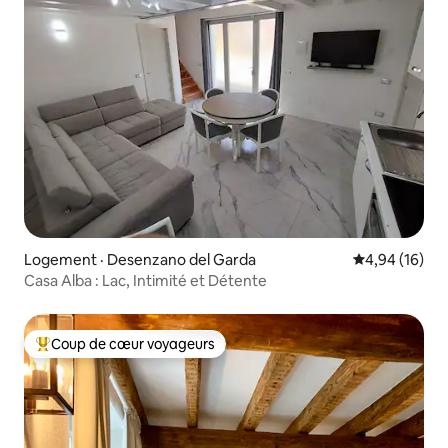
Logement · Desenzano del Garda
Note moyenne
4,94 (16)
Casa Alba : Lac, Intimité et Détente
Coup de cœur voyageurs
Coup de cœur voyageurs parmi les plus aimés