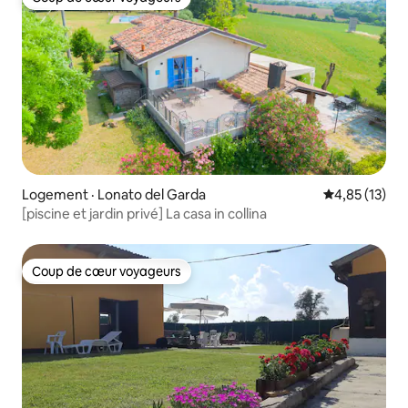
Coup de cœur voyageurs
Logement · Lonato del Garda
Note moyenne
4,85 (13)
[piscine et jardin privé] La casa in collina
Coup de cœur voyageurs
Coup de cœur voyageurs