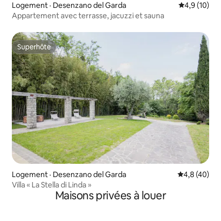
Logement · Desenzano del Garda
Note moyenn
4,9 (10)
Appartement avec terrasse, jacuzzi et sauna
Superhôte
Superhôte
Logement · Desenzano del Garda
Note moyenn
4,8 (40)
Villa « La Stella di Linda »
Maisons privées à louer