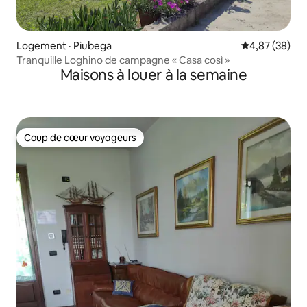
Logement · Piubega
Note moyenne
4,87 (38)
Tranquille Loghino de campagne « Casa così »
Maisons à louer à la semaine
Coup de cœur voyageurs
Coup de cœur voyageurs