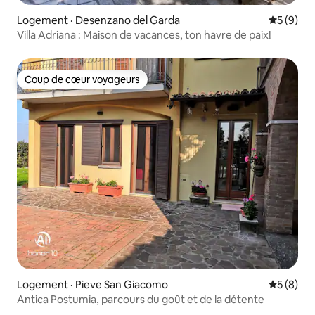
Logement · Desenzano del Garda
Note moy
5 (9)
Villa Adriana : Maison de vacances, ton havre de paix!
Coup de cœur voyageurs
Coup de cœur voyageurs
Logement · Pieve San Giacomo
Note moy
5 (8)
Antica Postumia, parcours du goût et de la détente