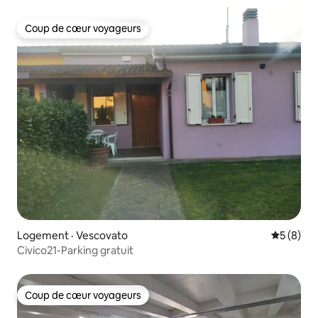
Coup de cœur voyageurs
Coup de cœur voyageurs
Logement · Vescovato
Note moy
5 (8)
Civico21-Parking gratuit
Coup de cœur voyageurs
Coup de cœur voyageurs