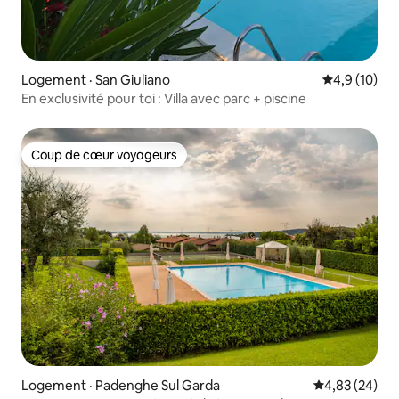
Logement · San Giuliano
Note moyenn
4,9 (10)
En exclusivité pour toi : Villa avec parc + piscine
Coup de cœur voyageurs
Coup de cœur voyageurs
Logement · Padenghe Sul Garda
Note moyenne
4,83 (24)