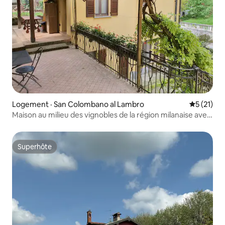
Logement · San Colombano al Lambro
Note moye
5 (21)
Maison au milieu des vignobles de la région milanaise avec
vue sur le château
Superhôte
Superhôte