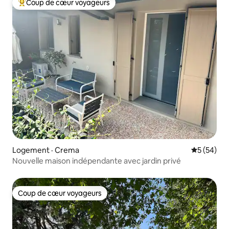
Coup de cœur voyageurs
Coup de cœur voyageurs parmi les plus aimés
Logement · Crema
Note moye
5 (54)
Nouvelle maison indépendante avec jardin privé
Coup de cœur voyageurs
Coup de cœur voyageurs