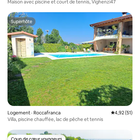
Maison avec piscine et court de tennis, Vighenzi47
Superhôte
Superhôte
Logement · Roccafranca
Note moyenne
4,92 (51)
Villa, piscine chauffée, lac de pêche et tennis
Coup de cœur voyageurs