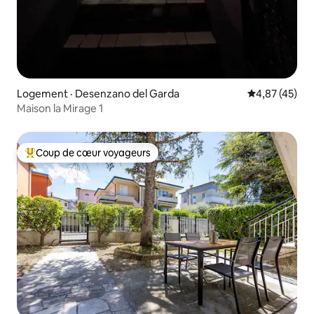
Logement · Desenzano del Garda
Note moyenne
4,87 (45)
Maison la Mirage 1
Coup de cœur voyageurs
Coup de cœur voyageurs parmi les plus aimés