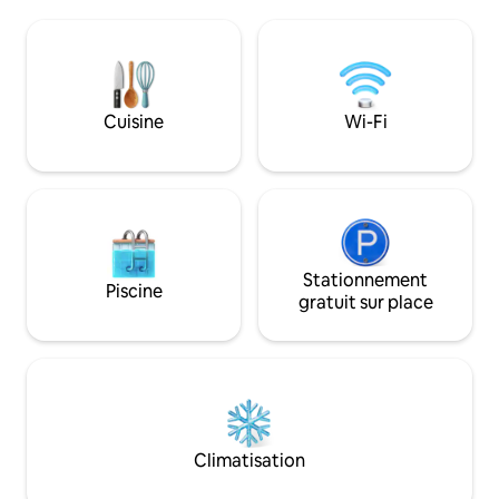
de 2 salles de bains modernes, d'une
l'autoroute A35 et 
cuisine entièrement équipée et de
l'A4 A 15 minutes 
pièces lumineuses, soignées et
de la célèbre régio
accueillantes. La solution idéale pour les
Franciacorta À 40 
familles et les groupes à la recherche de
de linate À 30 min
détente, de confort et d'un
al serio À 20 minut
Cuisine
Wi-Fi
emplacement parfait à proximité des
minutes du lac Ga
plages et des services.
milan
Stationnement
Piscine
gratuit sur place
Climatisation