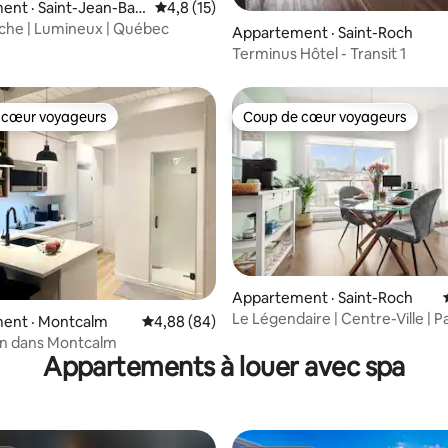
 sur 5, 52 commentaires
ent · Saint-Jean-Bap
Note moyenne de 4,8 sur 5, 15 commentai
4,8 (15)
nche | Lumineux | Québec
Appartement · Saint-Roch
Terminus Hôtel - Transit 1
 cœur voyageurs
Coup de cœur voyageurs
 cœur voyageurs
Coup de cœur voyageurs
 sur 5, 82 commentaires
Appartement · Saint-Roch
Le Légendaire | Centre-Ville | P
ent · Montcalm
Note moyenne de 4,88 sur 5, 84 commentai
4,88 (84)
Gym | Vue
in dans Montcalm
Appartements à louer avec spa