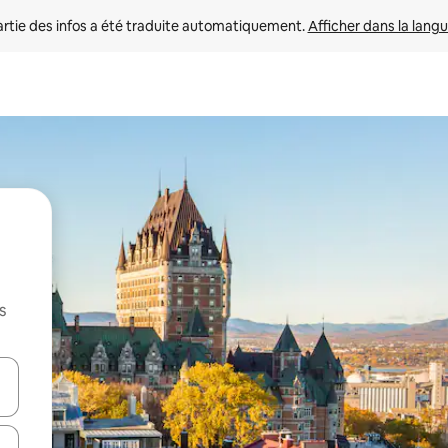
rtie des infos a été traduite automatiquement. 
Afficher dans la langu
s
utilisant les flèches vers le haut et vers le bas, ou en appuyant dessus 