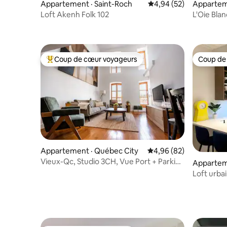
Appartement · Saint-Roch
Note moyenne de 4,94
4,94 (52)
Appartem
tiste
Loft Akenh Folk 102
L'Oie Bla
Coup de cœur voyageurs
Coup de
Coup de cœur voyageurs parmi les plus aimés
Coup de
Appartement · Québec City
Note moyenne de 4,96
4,96 (82)
Vieux-Qc, Studio 3CH, Vue Port + Parking
Appartem
Gratuit
Loft urba