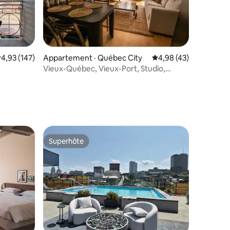
res
ote moyenne de 4,93 sur 5, 147 commentaires
4,93 (147)
Appartement · Québec City
Note moyenne de 4,98
4,98 (43)
Vieux-Québec, Vieux-Port, Studio,
Parking gratuit, Climatisation
Superhôte
Superhôte