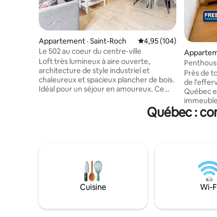
Appartement · Saint-Roch
Note moyenne de 4,95 
4,95 (104)
Le 502 au coeur du centre-ville
Apparteme
Loft très lumineux à aire ouverte,
Penthouse
architecture de style industriel et
GRATUIT/C
Près de t
chaleureux et spacieux plancher de bois.
de l'effer
Idéal pour un séjour en amoureux. Ce
Québec es
charmant loft à caractère intimiste est
immeuble
très fonctionnel et possède tout
Québec : co
du Vieux-
l’équipement nécessaire pour un séjour
d’Abraham
mémorable . Situé au coeur du Centre
entièreme
ville il est à proximité de la rue St Joseph
un statio
avec tous ses attraits . Restos et
aurez éga
boutiques vous charmeront. Inclus: café,
équipée de
thé, tisanes, huile d'olive, épices et
d’entraîn
accessoires de cuisine à votre portée.
avec une v
Québec et
Cuisine
Wi-F