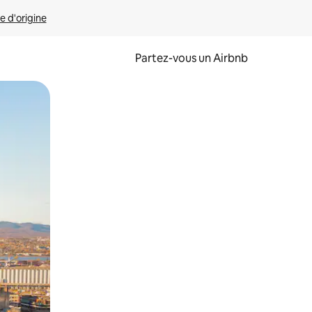
e d'origine
Partez-vous un Airbnb
et en les faisant glisser.