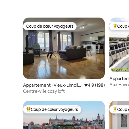
Coup de cœur voyageurs
Coup 
Coup de cœur voyageurs
Coup de 
Apparteme
ou
Aux Havre
Appartement · Vieux-Limoilo
Note moyenne de 4,9 
4,9 (198)
3ième Av
u
Centre-ville cozy loft
Coup de cœur voyageurs
Coup 
Coup de cœur voyageurs parmi les plus aimés
Coup de 