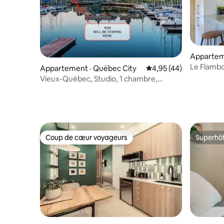
Apparteme
Le Flamb
Appartement · Québec City
Note moyenne de 4,95
4,95 (44)
avec stat
Vieux-Québec, Studio, 1 chambre,
stationnement gratuit, climatisation
Coup de cœur voyageurs
Superhô
Coup de cœur voyageurs
Superhô