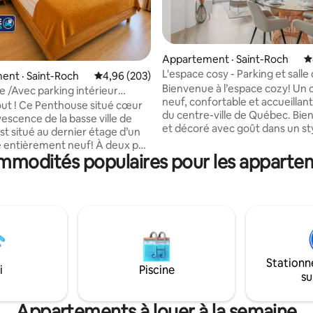
sur 5, 104 commentaires
Appartement · Saint-Roch
N
L'espace cosy - Parking et salle
nt · Saint-Roch
Note moyenne de 4,96 sur 5, 203 commentai
4,96 (203)
Bienvenue à l’espace cozy! Un
 /Avec parking intérieur
neuf, confortable et accueillan
entre-ville
out ! Ce Penthouse situé cœur
du centre-ville de Québec. Bien équipé
vescence de la basse ville de
et décoré avec goût dans un st
t situé au dernier étage d’un
chaleureux, notre condo possè
 entièrement neuf! À deux pas
nécessaire pour un séjour repo
mmodités populaires pour les appartem
Québec et des plaines
digne de l’hôtel. L’espace cozy c’
, le Central vous offre du luxe,
Une localisation exceptionnel dan
nt équipé avec climatisation
près de tous les incontournabl
nnement intérieur privé. Vous
stationnement intérieur -Une t
lement accès à une terrasse
avec BBQ commun -Un gym -L’internet
 BBQ sur le toit, une salle
le plus rapide Et bien sûr, des hôtes
ement ainsi qu’un balcon privé
attentionnés ! :) CITQ : 311335
ue imprenable sur la ville de
Stationn
 des Laurentides! citq:298200
i
Piscine
su
Appartements à louer à la semaine