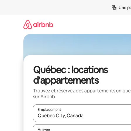
Aller
Une pa
directement
au
contenu
Québec : locations
d'appartements
Trouvez et réservez des appartements unique
sur Airbnb.
Emplacement
Quand les résultats sont affichés, parcourez-les en 
Arrivée