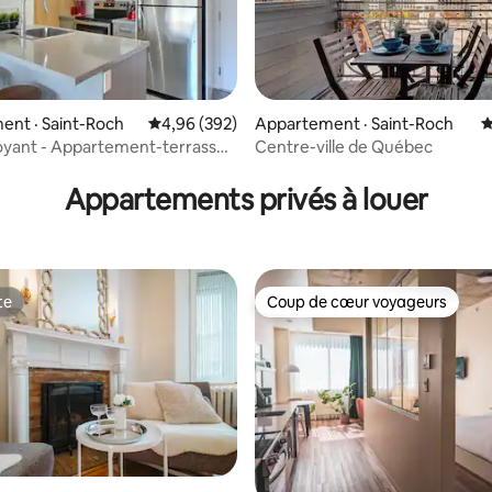
nt · Saint-Roch
Note moyenne de 4,96 sur 5, 392 commentai
4,96 (392)
Appartement · Saint-Roch
N
oyant - Appartement-terrasse
Centre-ville de Québec
 sur 5, 44 commentaires
ionnement intérieur
Appartements privés à louer
te
Coup de cœur voyageurs
te
Coup de cœur voyageurs