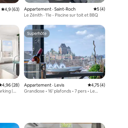
res
Appartement · Saint-Roch
Note moyenne de 
5 (4)
Note moyenne de 4,9 sur 5, 63 commentaires
4,9 (63)
Le Zénith · 11e - Piscine sur toit et BBQ
Superhôte
Superhôte
Note moyenne de 4,96 sur 5, 28 commentaires
4,96 (28)
Appartement · Levis
Note moyenne de 4,
4,75 (4)
arking |
Grandiose • 16’ plafonds • 7 pers • Le
res
Panthéon