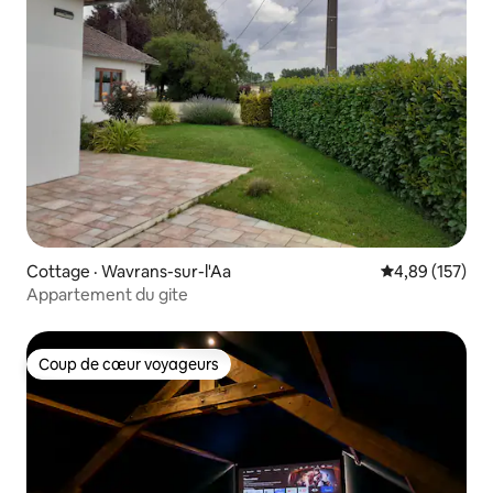
Cottage · Wavrans-sur-l'Aa
Note moyenne 
4,89 (157)
Appartement du gite
Coup de cœur voyageurs
Coup de cœur voyageurs