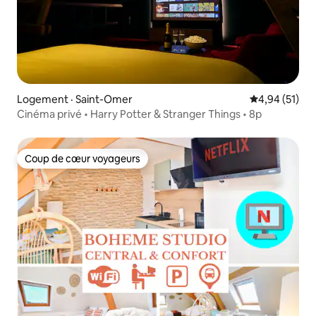
Logement · Saint-Omer
Note moyenne
4,94 (51)
Cinéma privé • Harry Potter & Stranger Things • 8p
Coup de cœur voyageurs
Coup de cœur voyageurs