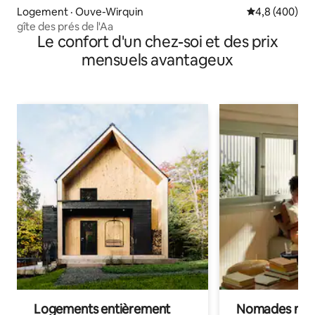
Logement · Ouve-Wirquin
Note moyenne
4,8 (400)
gîte des prés de l'Aa
Le confort d'un chez-soi et des prix
mensuels avantageux
Logements entièrement
Nomades num