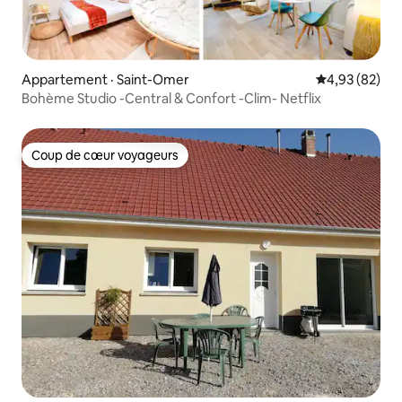
Appartement · Saint-Omer
Note moyenne
4,93 (82)
Bohème Studio -Central & Confort -Clim- Netflix
Coup de cœur voyageurs
Coup de cœur voyageurs