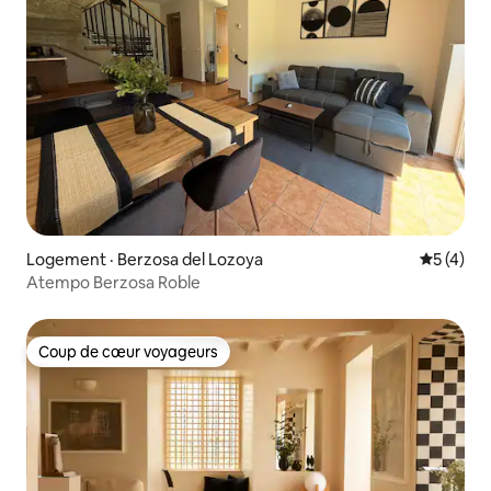
Logement · Berzosa del Lozoya
Note moy
5 (4)
Atempo Berzosa Roble
Coup de cœur voyageurs
Coup de cœur voyageurs