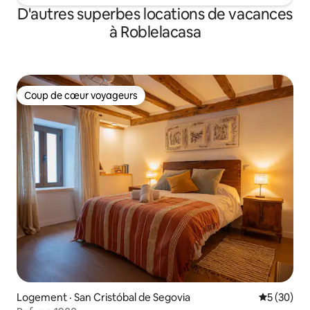
D'autres superbes locations de vacances
à Roblelacasa
Coup de cœur voyageurs
Coup de cœur voyageurs
Logement · San Cristóbal de Segovia
Note moye
5 (30)