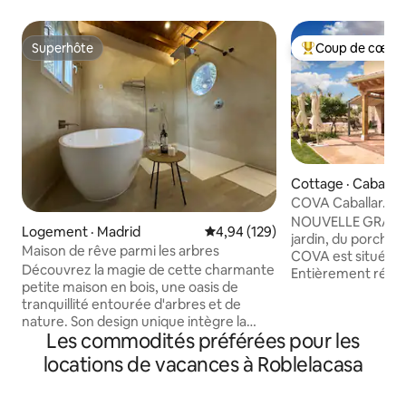
Superhôte
Coup de cœur 
Superhôte
Coup de cœur voy
Cottage · Caballar
COVA Caballar. Gr
couchers de soleil
NOUVELLE GRANDE
Logement · Madrid
Note moyenne de 4,94 sur 5, 1
4,94 (129)
jardin, du porche e
Maison de rêve parmi les arbres
COVA est située à 
Découvrez la magie de cette charmante
Entièrement rénové
petite maison en bois, une oasis de
chambres, 2 grand
tranquillité entourée d'arbres et de
terrasse, jardin av
nature. Son design unique intègre la
indépendants, 3 sa
Les commodités préférées pour les
modernité à l'environnement naturel.
et connexion WiFi. Il est à 5 km d
Ici, vous vous réveillerez au son des
Turégano. Et aussi
locations de vacances à Roblelacasa
oiseaux et de la brise entre les arbres, en
tels que les gorge
profitant d'une ambiance chaleureuse
Granja, Pedraza, V