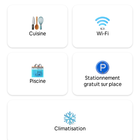
et sophistiquée. À quelques mètres,
Capacité soumise 
vous trouverez des sentiers de
épidémiologique en vi
randonnée qui traversent des paysages
d'enregistrement
où vous pourrez voir des chevaux, des
taureaux et la beauté de la campagne.
Parfait pour déconnecter et se
Cuisine
Wi-Fi
détendre.
Stationnement
Piscine
gratuit sur place
Climatisation