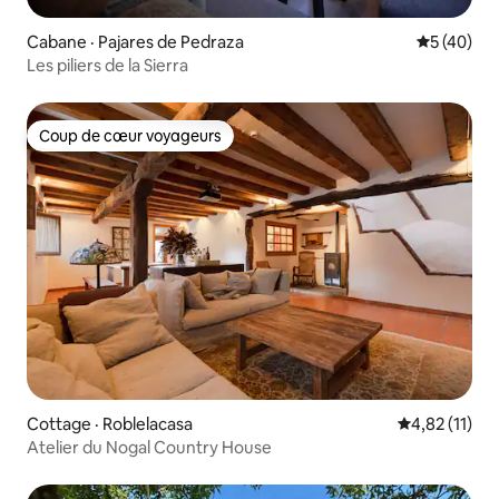
Cabane · Pajares de Pedraza
Note moye
5 (40)
Les piliers de la Sierra
Coup de cœur voyageurs
Coup de cœur voyageurs
Cottage · Roblelacasa
Note moyenne
4,82 (11)
Atelier du Nogal Country House