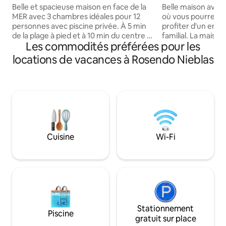
Belle et spacieuse maison en face de la
Belle maison avec 
MER avec 3 chambres idéales pour 12
où vous pourrez v
personnes avec piscine privée. À 5 min
profiter d'un env
de la plage à pied et à 10 min du centre à
familial. La maison
Les commodités préférées pour les
pied. Entièrement réfrigérée, 2 étages,
chambres spacieu
4 salles de bains complètes, salon avec
salle de bain compl
locations de vacances à Rosendo Nieblas
télévision intelligente, salle à manger
séjour plus privé 
pour 10 personnes, cuisine entièrement
invités. La maison 
équipée. Elle dispose d'un barbecue, de
20 personnes et d
meubles d'extérieur pour la zone de la
garage avec une ca
piscine. (Pour le moment, il n'y a pas de
voitures avec port
bonne couverture téléphonique dans la
disposons d'un gr
région, nous avons le wi-fi) parking privé.
un barbecue, un pa
manger et un accès
Cuisine
Wi-Fi
Stationnement
Piscine
gratuit sur place