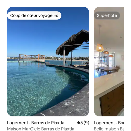
Coup de cœur voyageurs
Superhôte
Coup de cœur voyageurs
Superhôte
Logement · Barras de Piaxtla
Note moyenne de 5 sur 5,
5 (9)
Logement · Barras 
Maison MarCielo Barras de Piaxtla
Belle maison Barra