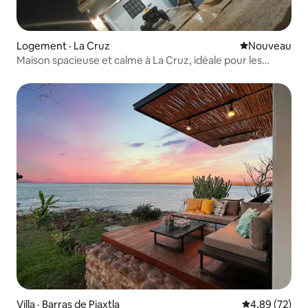
Logement · La Cruz
Nouvel hébe
Nouveau
Maison spacieuse et calme à La Cruz, idéale pour les
familles
Villa · Barras de Piaxtla
Note moyenne
4,89 (72)