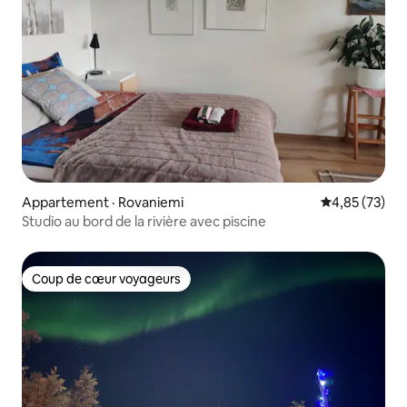
Appartement · Rovaniemi
Note moyenne
4,85 (73)
Studio au bord de la rivière avec piscine
Coup de cœur voyageurs
Coup de cœur voyageurs