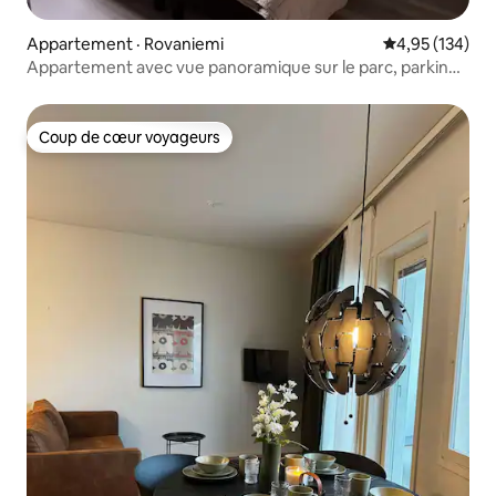
Appartement · Rovaniemi
Note moyenne 
4,95 (134)
Appartement avec vue panoramique sur le parc, parking
gratuit et Wi-Fi
Coup de cœur voyageurs
Coup de cœur voyageurs