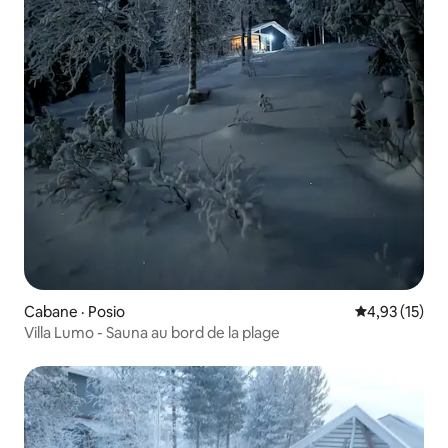
Cabane · Posio
Note moyenne
4,93 (15)
Villa Lumo - Sauna au bord de la plage