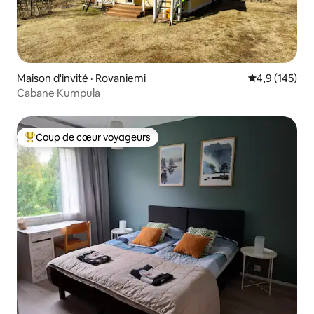
Maison d'invité · Rovaniemi
Note moyenne
4,9 (145)
Cabane Kumpula
Coup de cœur voyageurs
Coup de cœur voyageurs parmi les plus aimés