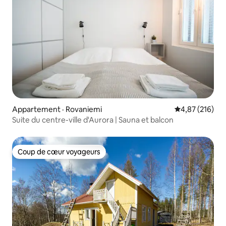
Appartement · Rovaniemi
Note moyenne 
4,87 (216)
Suite du centre-ville d'Aurora | Sauna et balcon
Coup de cœur voyageurs
Coup de cœur voyageurs