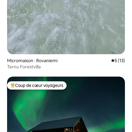
Micromaison · Rovaniemi
Note moye
5 (13)
Ternu Forestvilla
Coup de cœur voyageurs
Coup de cœur voyageurs parmi les plus aimés