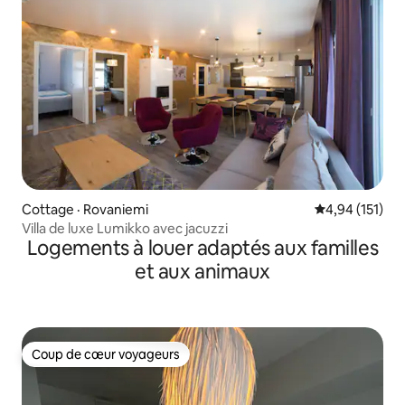
Cottage · Rovaniemi
Note moyenne 
4,94 (151)
Villa de luxe Lumikko avec jacuzzi
Logements à louer adaptés aux familles
et aux animaux
Coup de cœur voyageurs
Coup de cœur voyageurs