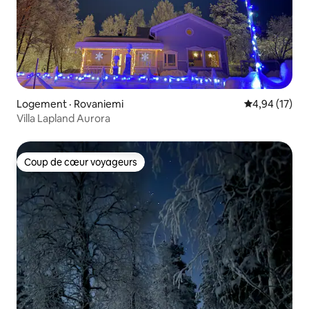
Logement · Rovaniemi
Note moyenne
4,94 (17)
Villa Lapland Aurora
Coup de cœur voyageurs
Coup de cœur voyageurs