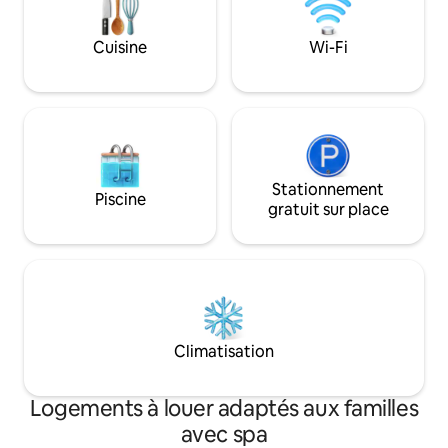
potable dans des contenants et l'eau de
lavage du sauna provient du lac d'eau
Cuisine
Wi-Fi
douce. On est à 20 km de la ville de
Rovaniemi, à environ 30 minutes en
voiture, sans éclairage public.
Stationnement
Piscine
gratuit sur place
Climatisation
Logements à louer adaptés aux familles
avec spa