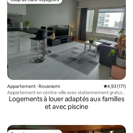
Coup de cœur voyageurs
Appartement · Rovaniemi
Note moyenne 
4,93 (171)
Appartement en centre-ville avec stationnement gratuit
Logements à louer adaptés aux familles
et sauna
et avec piscine