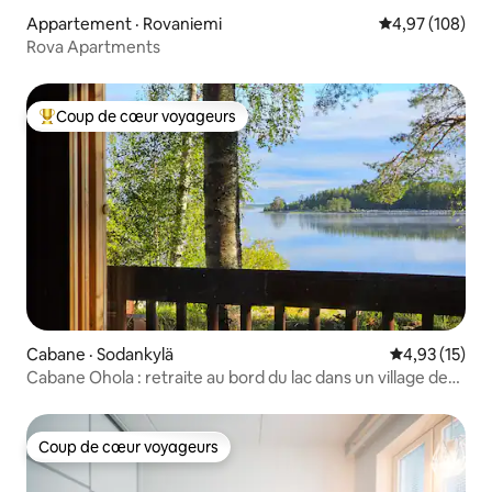
Appartement · Rovaniemi
Note moyenne 
4,97 (108)
Rova Apartments
Coup de cœur voyageurs
Coup de cœur voyageurs parmi les plus aimés
Cabane · Sodankylä
Note moyenne
4,93 (15)
Cabane Ohola : retraite au bord du lac dans un village de
rennes
Coup de cœur voyageurs
Coup de cœur voyageurs