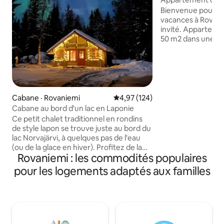
rivière
Bienvenue pour pr
vacances à Rovani
invité. Appartement confortable de
50 m2 dans une ma
d'une rivière : cui
mezzanine, salle d
souterrain et jacuz
supplémentaire), 
parking. Il y a quatre lits (un lit double et
deux lits simples) e
Cabane · Rovaniemi
Note moyenne de 4,97 sur 5, 1
4,97 (124)
pour bébé. L'appartement est situé dans
Cabane au bord d'un lac en Laponie
un quartier paisibl
Ce petit chalet traditionnel en rondins
et il faut 5 min en
de style lapon se trouve juste au bord du
pour se rendre au 
lac Norvajärvi, à quelques pas de l'eau
supermarché est 
(ou de la glace en hiver). Profitez de la
proche (2 min en v
Rovaniemi : les commodités populaires
vue sur le lac et de la forêt qui vous
pied).
entoure, plongez au cœur de la nature,
pour les logements adaptés aux familles
de ses sons et de ses odeurs,
émerveillez-vous devant les aurores
boréales et installez-vous
confortablement près du feu. La cabine
a de l'électricité, mais pas d'eau
courante. Nous apportons de l'eau