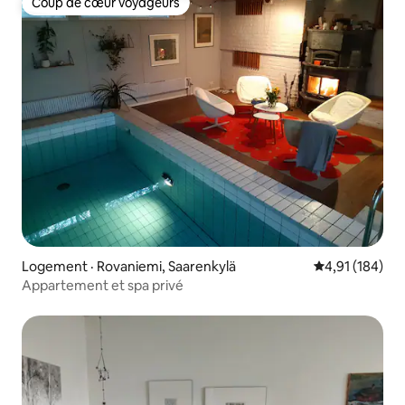
Coup de cœur voyageurs
Coup de cœur voyageurs
Logement · Rovaniemi, Saarenkylä
Note moyenne 
4,91 (184)
Appartement et spa privé