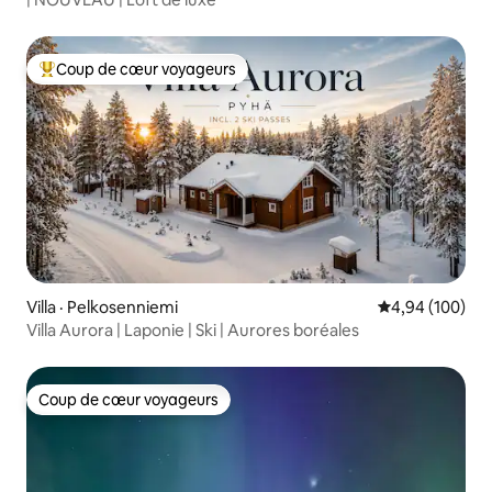
Coup de cœur voyageurs
Coup de cœur voyageurs parmi les plus aimés
Villa · Pelkosenniemi
Note moyenne 
4,94 (100)
Villa Aurora | Laponie | Ski | Aurores boréales
Coup de cœur voyageurs
Coup de cœur voyageurs