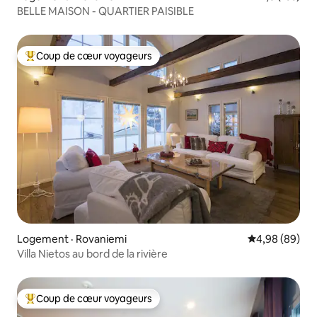
BELLE MAISON - QUARTIER PAISIBLE
Coup de cœur voyageurs
Coup de cœur voyageurs parmi les plus aimés
Logement · Rovaniemi
Note moyenne
4,98 (89)
Villa Nietos au bord de la rivière
Coup de cœur voyageurs
Coup de cœur voyageurs parmi les plus aimés