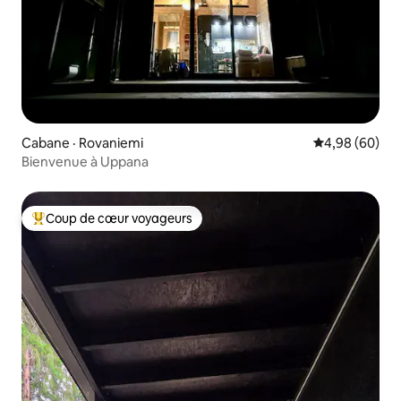
Cabane · Rovaniemi
Note moyenne
4,98 (60)
Bienvenue à Uppana
Coup de cœur voyageurs
Coup de cœur voyageurs parmi les plus aimés