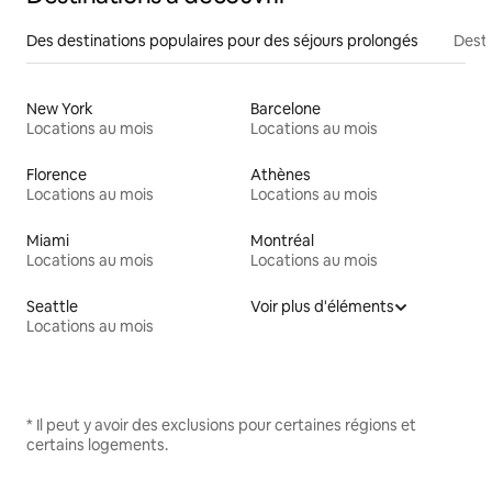
Des destinations populaires pour des séjours prolongés
Desti
New York
Barcelone
Locations au mois
Locations au mois
Florence
Athènes
Locations au mois
Locations au mois
Miami
Montréal
Locations au mois
Locations au mois
Seattle
Voir plus d'éléments
Locations au mois
* Il peut y avoir des exclusions pour certaines régions et
certains logements.