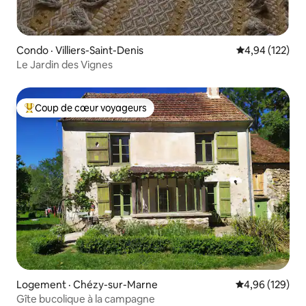
Condo · Villiers-Saint-Denis
Note moyenne 
4,94 (122)
Le Jardin des Vignes
Coup de cœur voyageurs
Coup de cœur voyageurs parmi les plus aimés
Logement · Chézy-sur-Marne
Note moyenne 
4,96 (129)
Gîte bucolique à la campagne