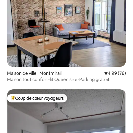
Maison de ville · Montmirail
Note moyenne
4,99 (76)
Maison tout confort-lit Queen size-Parking gratuit
Coup de cœur voyageurs
Coup de cœur voyageurs parmi les plus aimés