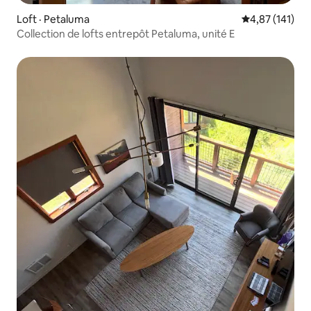
Loft · Petaluma
Note moyenne 
4,87 (141)
Collection de lofts entrepôt Petaluma, unité E