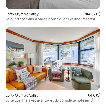
Loft · Olympic Valley
Note moyenn
4,67 (3)
Séjour d'été dans la Vallée olympique : Everline Resort &
Spa !
Loft · Olympic Valley
Note moyen
4,6 (5)
Suite Everline avec avantages du complexe hôtelier! À
11 km du lac Tahoe