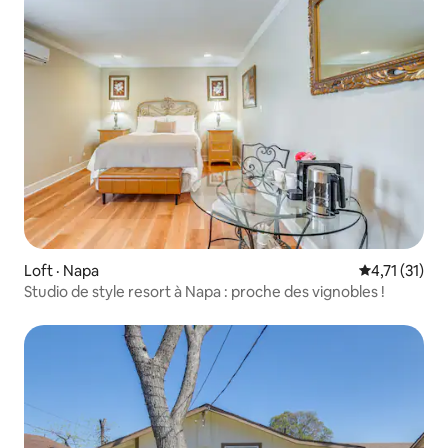
Loft · Napa
Note moyenne
4,71 (31)
Studio de style resort à Napa : proche des vignobles !