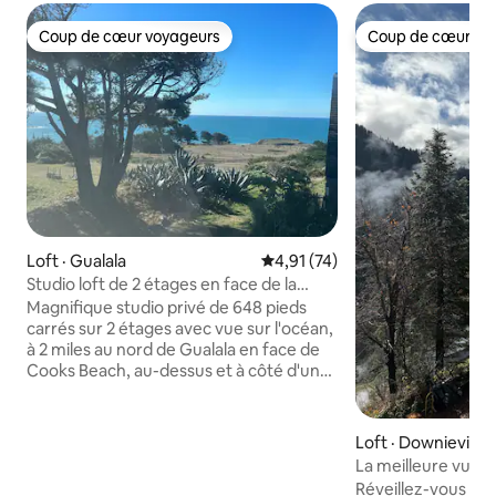
Coup de cœur voyageurs
Coup de cœur vo
Coup de cœur voyageurs
Coup de cœur vo
Loft · Gualala
Note moyenne de 4,91 sur 5, 
4,91 (74)
Studio loft de 2 étages en face de la
plage, vue sur l'océan
Magnifique studio privé de 648 pieds
carrés sur 2 étages avec vue sur l'océan,
à 2 miles au nord de Gualala en face de
Cooks Beach, au-dessus et à côté d'un
garage derrière la maison principale. Il
s'agit d'un espace confortable mais
magnifique, avec trois grands puits de
Loft · Downieville
lumière flambant neufs offrant une vue
La meilleure vue d
sur l'océan, une lumière incroyable et
pas de la ville et d
Réveillez-vous au