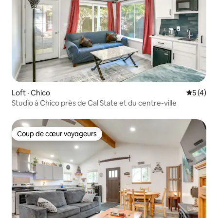
Loft · Chico
Note moy
5 (4)
Studio à Chico près de Cal State et du centre-ville
Coup de cœur voyageurs
Coup de cœur voyageurs