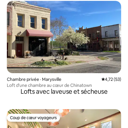
Chambre privée · Marysville
Note moyenne
4,72 (53)
Loft d'une chambre au cœur de Chinatown
Lofts avec laveuse et sécheuse
Coup de cœur voyageurs
Coup de cœur voyageurs