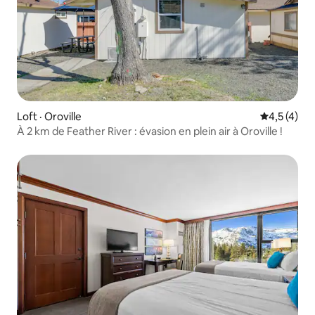
Loft · Oroville
Note moyen
4,5 (4)
À 2 km de Feather River : évasion en plein air à Oroville !