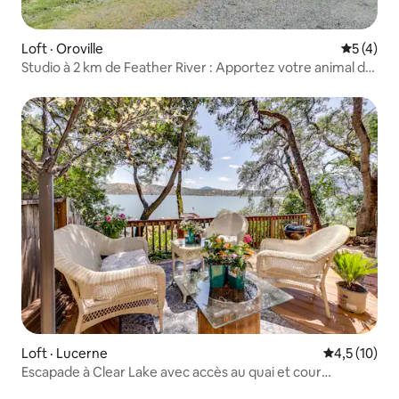
Loft · Oroville
Note moy
5 (4)
Studio à 2 km de Feather River : Apportez votre animal de
compagnie !
Loft · Lucerne
Note moyenn
4,5 (10)
Escapade à Clear Lake avec accès au quai et cour
partagée!