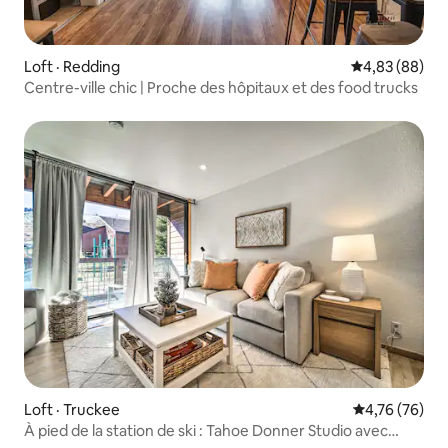
Loft · Redding
Note moyenne
4,83 (88)
Centre-ville chic | Proche des hôpitaux et des food trucks
Loft · Truckee
Note moyenne
4,76 (76)
À pied de la station de ski : Tahoe Donner Studio avec