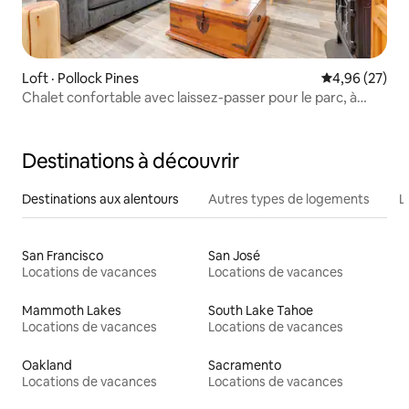
Loft · Pollock Pines
Note moyenne
4,96 (27)
Chalet confortable avec laissez-passer pour le parc, à
1,6 km du lac Jenkinson !
Destinations à découvrir
Destinations aux alentours
Autres types de logements
L
San Francisco
San José
Locations de vacances
Locations de vacances
Mammoth Lakes
South Lake Tahoe
Locations de vacances
Locations de vacances
Oakland
Sacramento
Locations de vacances
Locations de vacances