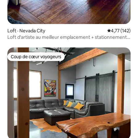
Loft · Nevada City
Note moyenne 
4,77 (142)
Loft d'artiste au meilleur emplacement + stationnement
gratuit
Coup de cœur voyageurs
Coup de cœur voyageurs