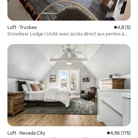
Loft · Truckee
Note moyen
4,8 (5)
Snowbear Lodge | Unité avec accès direct aux pentes à
Tahoe Donner
Loft · Nevada City
Note moyenne 
4,96 (175)