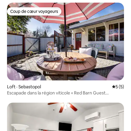
Coup de cœur voyageurs
Coup de cœur voyageurs
Loft · Sebastopol
Note moy
5 (5)
Escapade dans la région viticole « Red Barn Guest
Cottage »