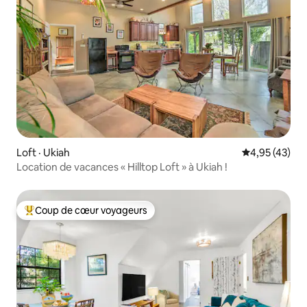
Loft · Ukiah
Note moyenne
4,95 (43)
Location de vacances « Hilltop Loft » à Ukiah !
Coup de cœur voyageurs
Coup de cœur voyageurs parmi les plus aimés