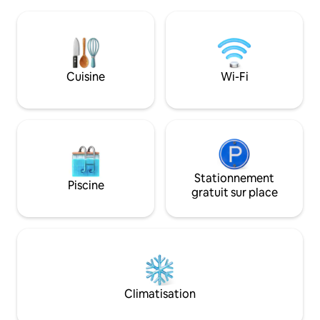
salons et salles à manger dans le
Paradis des rando
château, c'est un endroit idéal pour
amoureux, en famill
passer du temps de qualité en famille et
gite est très cosy,
entre amis ou célébrer de grands
Animaux qui ne demandent qu'à être
moments de la vie. C'est un endroit
caressés: poneys, 
vraiment mémorable que vous
Rucher familial
Cuisine
Wi-Fi
n'oublierez jamais.
Stationnement
Piscine
gratuit sur place
Climatisation