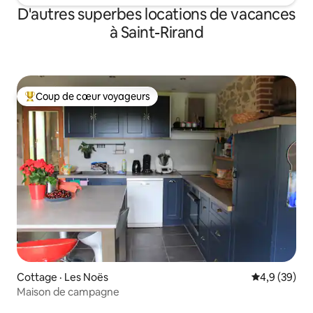
D'autres superbes locations de vacances
à Saint-Rirand
Coup de cœur voyageurs
Coup de cœur voyageurs parmi les plus aimés
Cottage · Les Noës
Note moyenn
4,9 (39)
Maison de campagne