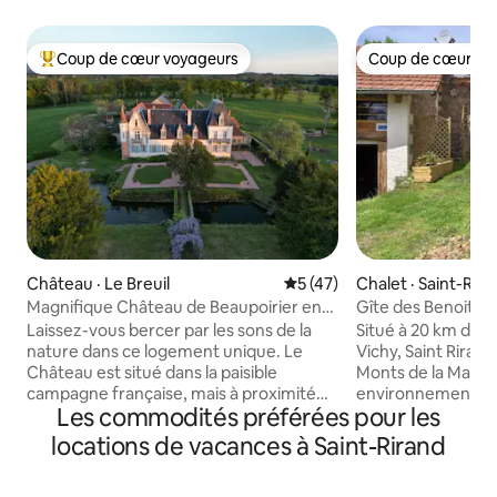
Coup de cœur voyageurs
Coup de cœur vo
Coup de cœur voyageurs parmi les plus aimés
Coup de cœur vo
Château · Le Breuil
Note moyenne de 5 sur 5, 
5 (47)
Chalet · Saint-Rira
Magnifique Château de Beaupoirier en
Gîte des Benoits
Auvergne
Laissez-vous bercer par les sons de la
Situé à 20 km de 
nature dans ce logement unique. Le
Vichy, Saint Riran
Château est situé dans la paisible
Monts de la Madel
campagne française, mais à proximité
environnement cal
Les commodités préférées pour les
de quelques villes historiques, vignobles
mètres d’altitude,
et activités de plein air. Avec sa grande
entouré de bois et 
locations de vacances à Saint-Rirand
salle à manger, sa grande cuisine et son
« la Tâche », qui a
coin salon extérieur ainsi que plusieurs
même nom s'écoul