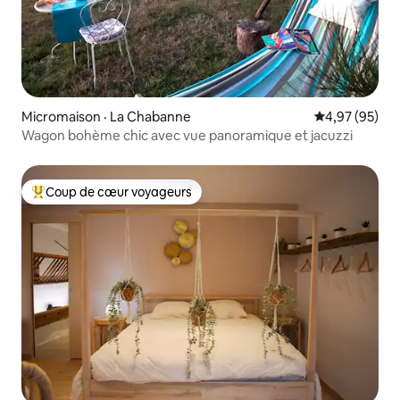
Micromaison · La Chabanne
Note moyenne
4,97 (95)
Wagon bohème chic avec vue panoramique et jacuzzi
Coup de cœur voyageurs
Coup de cœur voyageurs parmi les plus aimés