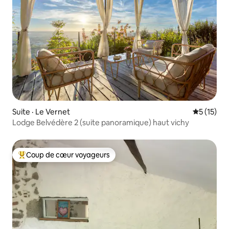
Suite · Le Vernet
Note moye
5 (15)
Lodge Belvédère 2 (suite panoramique) haut vichy
Coup de cœur voyageurs
Coup de cœur voyageurs parmi les plus aimés