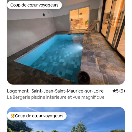
Coup de cœur voyageurs
Coup de cœur voyageurs
Logement · Saint-Jean-Saint-Maurice-sur-Loire
Note moy
5 (9)
La Bergerie piscine intérieure et vue magnifique
Coup de cœur voyageurs
Coup de cœur voyageurs parmi les plus aimés