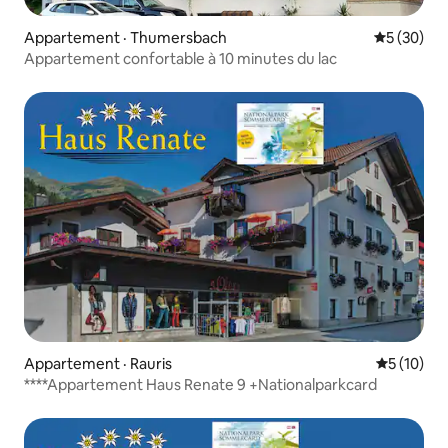
Appartement · Thumersbach
Note moye
5 (30)
Appartement confortable à 10 minutes du lac
Appartement · Rauris
Note moye
5 (10)
****Appartement Haus Renate 9 +Nationalparkcard