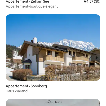
Appartement · Zell am See
Note moyenne
4,57 (30)
Appartement-boutique élégant
Appartement · Sonnberg
Haus Wailand