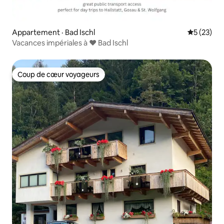
Appartement · Bad Ischl
Note moye
5 (23)
Vacances impériales à ♥ Bad Ischl
Coup de cœur voyageurs
Coup de cœur voyageurs