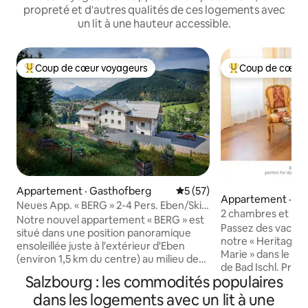
propreté et d'autres qualités de ces logements avec
un lit à une hauteur accessible.
Coup de cœur voyageurs
Coup de cœur 
Coup de cœur voyageurs parmi les plus aimés
Coup de cœur voy
Appartement · Gasthofberg
Note moyenne de 5 sur 5, 
5 (57)
Appartement · Bad
Neues App. « BERG » 2-4 Pers. Eben/Ski
2 chambres et balc
Amadé
Notre nouvel appartement « BERG » est
modernisée ♥ de B
Passez des vacanc
situé dans une position panoramique
notre « Heritage 
ensoleillée juste à l'extérieur d'Eben
Marie » dans le cen
(environ 1,5 km du centre) au milieu de
de Bad Ischl. Prof
Salzburger Sportwelt et Ski Amadé.
Salzbourg : les commodités populaires
historique, mais au
L'appartement pour 2 à 4 personnes
moderne, d'une sall
dans les logements avec un lit à une
(environ 42 m²) est accessible en fauteuil
confortable. La ma