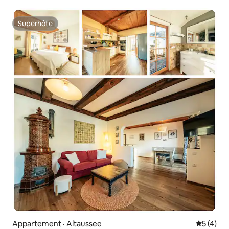
Superhôte
Superhôte
Appartement · Altaussee
Note moy
5 (4)