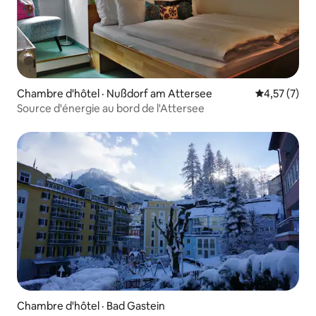
Chambre d'hôtel · Nußdorf am Attersee
Note moyenn
4,57 (7)
Source d'énergie au bord de l'Attersee
Chambre d'hôtel · Bad Gastein