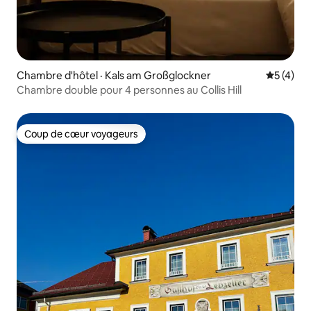
Chambre d'hôtel · Kals am Großglockner
Note moy
5 (4)
Chambre double pour 4 personnes au Collis Hill
Coup de cœur voyageurs
Coup de cœur voyageurs