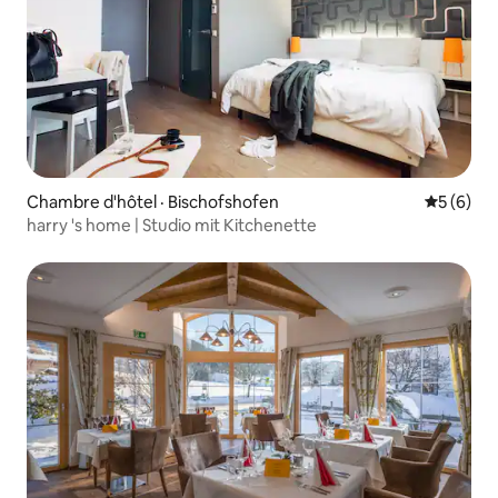
Chambre d'hôtel · Bischofshofen
Note moy
5 (6)
harry 's home | Studio mit Kitchenette