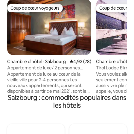
Coup de cœur voyageurs
Coup de cœur vo
Coup de cœur voyageurs
Coup de cœur vo
Chambre d'hôtel · Salzbourg
Note moyenne de 4,92 sur 5, 
4,92 (78)
Chambre d'hôtel ·
Appartement de luxe/ 2 personnes
Tirol Lodge Ellma
40 m², 3-4 personnes 65 m²
Appartement de luxe au cœur de la
Vous voulez aller 
vieille ville pour 2-4 personnes Les
seulement contemp
nouveaux appartements, qui seront
aussi vivre pleine
disponibles à partir de mai 2021, sont les
appelle, vous devr
Salzbourg : commodités populaires dans
premiers proposés par l'hôtel Stadtkrug
Plongez dans les f
Altstadt. Tous disposent d'une cuisine
montagnes de la ré
les hôtels
avec des appareils haut de gamme.
ciel bleu, l'air pur
Notre bâtiment de 700 ans est situé
chaînes de montag
dans un emplacement central sur la
forêts fraîches re
Linzergasse. Nos clients ont accès à
réservoir d'énergie. Le Tyrol Lodge
notre jardin privé sur le toit avec vue sur
juste à côté de la 