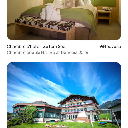
Chambre d'hôtel · Zell am See
Nouvel hébe
Nouveau
Chambre double Nature Zirbennest 20 m²