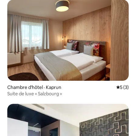
Chambre d'hôtel · Kaprun
Note moy
5 (3)
Suite de luxe « Salzbourg »