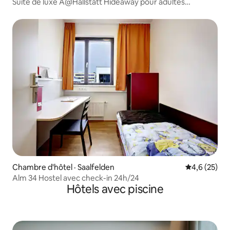
Suite de luxe À@Hallstatt Hideaway pour adultes
uniquement
Chambre d'hôtel · Saalfelden
Note moyenn
4,6 (25)
Alm 34 Hostel avec check-in 24h/24
Hôtels avec piscine