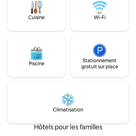
le Kapuzinerberg. Il y a aussi un
télécabine Hartkais
restaurant Stadtkrug proposant des
départ idéal pour
plats locaux de qualité supérieure ainsi
sportive dans les 
Cuisine
Wi-Fi
qu'un bar à cocktails.
Stationnement
Piscine
gratuit sur place
Climatisation
Hôtels pour les familles