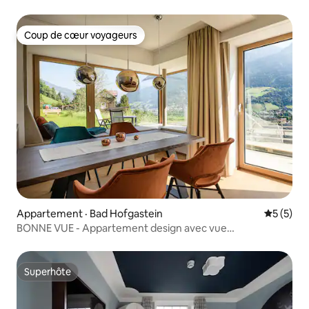
Coup de cœur voyageurs
Coup de cœur voyageurs
Appartement · Bad Hofgastein
Note moy
5 (5)
BONNE VUE - Appartement design avec vue
panoramique
Superhôte
Superhôte