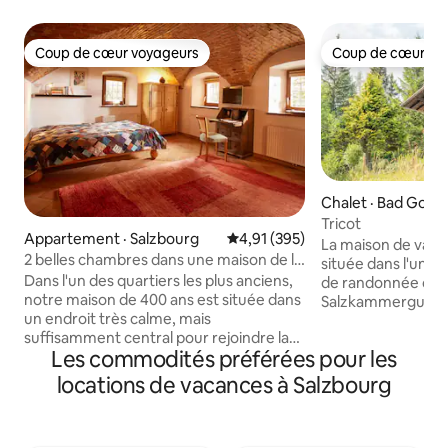
Coup de cœur voyageurs
Coup de cœur vo
Coup de cœur voyageurs
Coup de cœur vo
Chalet · Bad Goise
stättersee
Tricot
Appartement · Salzbourg
Note moyenne de 4,91 sur 5, 3
4,91 (395)
La maison de vacan
2 belles chambres dans une maison de la
située dans l'un d
vieille ville
Dans l'un des quartiers les plus anciens,
de randonnée du 
notre maison de 400 ans est située dans
Salzkammergut. Nous sommes situés à
un endroit très calme, mais
une altitude d'env
suffisamment central pour rejoindre la
permet à nos clien
Les commodités préférées pour les
vieille ville en 10 minutes à pied. Il y a une
immédiatement la 
boulangerie à proximité. L'appartement
Chez nous, vous av
locations de vacances à Salzbourg
dispose d'un salon/chambre et d'une
profiter de la déten
pièce avec une petite cuisine/salle à
autrichienne. Équipée de 2 chambres,
manger, avec une petite salle de bain
d'un salon/salle à