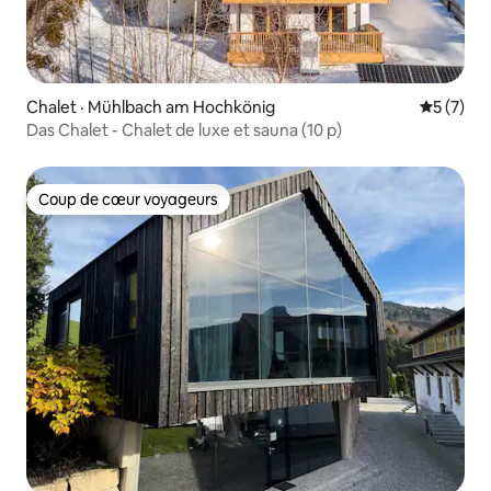
Chalet · Mühlbach am Hochkönig
Note moy
5 (7)
Das Chalet - Chalet de luxe et sauna (10 p)
Coup de cœur voyageurs
Coup de cœur voyageurs