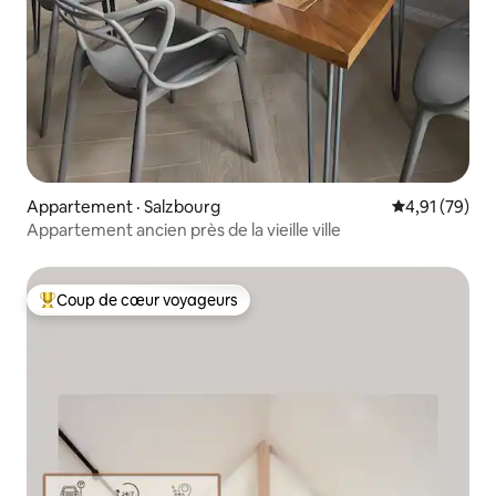
Appartement · Salzbourg
Note moyenne
4,91 (79)
Appartement ancien près de la vieille ville
Coup de cœur voyageurs
Coup de cœur voyageurs parmi les plus aimés