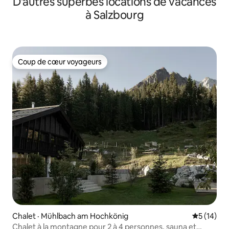
D'autres superbes locations de vacances
à Salzbourg
Coup de cœur voyageurs
Coup de cœur voyageurs
Chalet · Mühlbach am Hochkönig
Note moye
5 (14)
Chalet à la montagne pour 2 à 4 personnes, sauna et