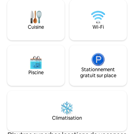
(douche). Le WC est situé de l'autre côté
salle de bain et de
du couloir, à environ 3 m de l'entrée de
faire de cette ma
votre appartement uniquement pour
lieu de retraite po
être utilisé par vous. Je vous invite à
Je me réjouis de votre
utiliser notre grand jardin. Nous sommes
Neubacher
Cuisine
Wi-Fi
également heureux de vous prêter un
vélo (7 €) ou un tandem, le meilleur
moyen d'explorer Salzbourg.
Stationnement
Piscine
gratuit sur place
Climatisation