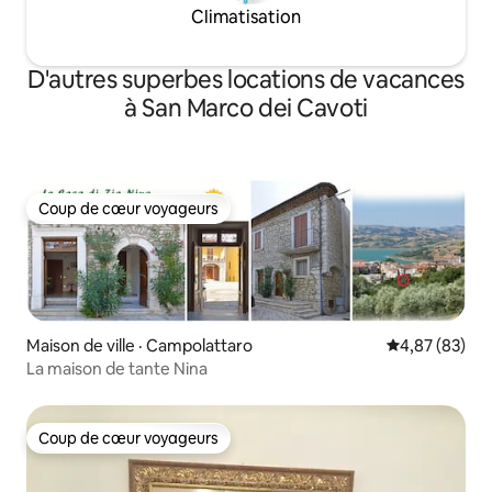
Climatisation
D'autres superbes locations de vacances
à San Marco dei Cavoti
Coup de cœur voyageurs
Coup de cœur voyageurs
Maison de ville · Campolattaro
Note moyenne
4,87 (83)
La maison de tante Nina
Coup de cœur voyageurs
Coup de cœur voyageurs