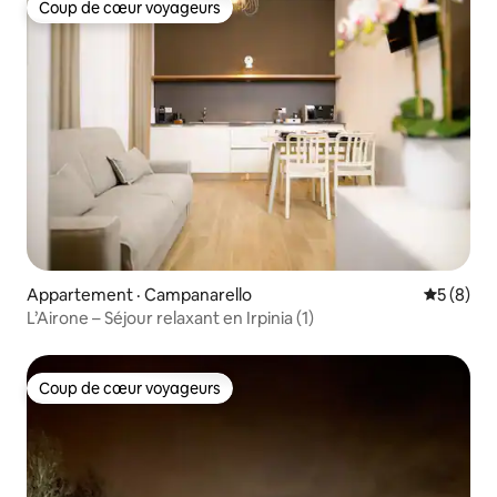
Coup de cœur voyageurs
Coup de cœur voyageurs
Appartement · Campanarello
Note moy
5 (8)
L’Airone – Séjour relaxant en Irpinia (1)
Coup de cœur voyageurs
Coup de cœur voyageurs