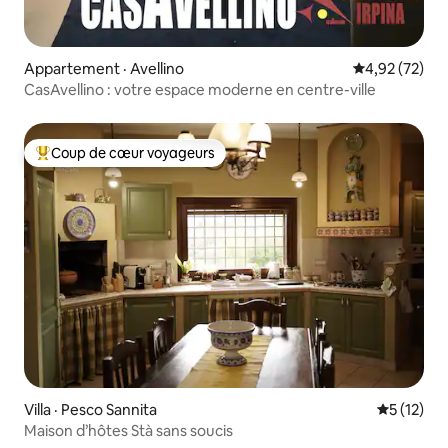
Appartement · Avellino
Note moyenne
4,92 (72)
CasAvellino : votre espace moderne en centre-ville
Coup de cœur voyageurs
Coup de cœur voyageurs parmi les plus aimés
Villa · Pesco Sannita
Note moye
5 (12)
Maison d’hôtes Stà sans soucis