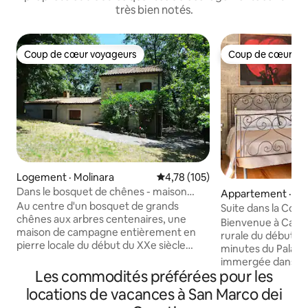
très bien notés.
Coup de cœur voyageurs
Coup de cœur vo
Coup de cœur voyageurs
Coup de cœur vo
Logement · Molinara
Note moyenne de 4,78 sur 5, 1
4,78 (105)
Dans le bosquet de chênes - maison
Appartement · An
entière
Au centre d'un bosquet de grands
Suite dans la Cor
chênes aux arbres centenaires, une
près de Caserta
Bienvenue à Casa 
maison de campagne entièrement en
rurale du début du
pierre locale du début du XXe siècle
minutes du Palais 
vous offrira un séjour silencieux, où vous
immergée dans le
n'entendrez que le bruissement du
Les commodités préférées pour les
Marco'sc, apprécié
vent; la nuit, peu de lumières dans les
voyageurs en quête de
locations de vacances à San Marco dei
environs et, par temps clair, un
junior de 40 m² ave