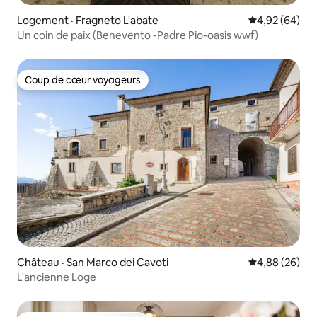
Logement · Fragneto L'abate
Note moyenne
4,92 (64)
Un coin de paix (Benevento -Padre Pio-oasis wwf)
Coup de cœur voyageurs
Coup de cœur voyageurs
Château · San Marco dei Cavoti
Note moyenne
4,88 (26)
L'ancienne Loge