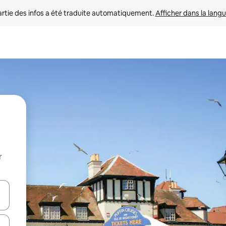
rtie des infos a été traduite automatiquement. 
Afficher dans la langu
r
utilisant les flèches vers le haut et vers le bas, ou en appuyant dessus 