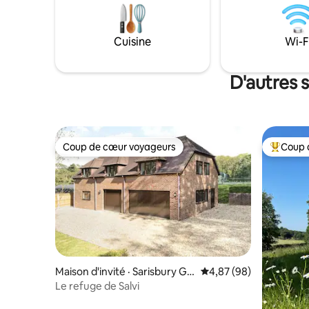
m'envoyer un message avant de
un logeme
réserver. Il est parfait pour 6 personnes,
« un séjo
mais dispose de lits pour 8 personnes
mer » et 
Cuisine
Wi-F
Station de recharge pour véhicules
détendre 
électriques. Octobre-mars + Disponibilité
stationne
en milieu de semaine, envoyez-moi un
les famill
D'autres 
message d'abord
Coup de cœur voyageurs
Coup 
Coup de cœur voyageurs
Coup de 
Maison d'invité · Sarisbury Gr
Note moyenne de 4,87
4,87 (98)
een
Le refuge de Salvi