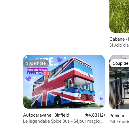
Cabane · 
Studio d'a
vue sur l
Superhôte
Coup de
Superhôte
Coup de
Autocaravane · Binfield
Note moyenne de 4,83
4,83 (12)
Péniche ·
Le légendaire Spice Bus – Séjour magique
Gîte marin
au cinéma