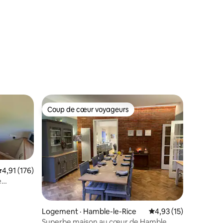
privé. Jacuzzi
res
Coup de cœur voyageurs
Coup de cœur voyageurs
ote moyenne de 4,91 sur 5, 176 commentaires
4,91 (176)
e
res
Logement · Hamble-le-Rice
Note moyenne de 4,9
4,93 (15)
Superbe maison au cœur de Hamble