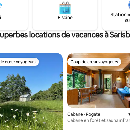
nt préféré des voyageurs :
et admirez la vue, faites un ba
ur emblématique en bord de
le foyer, repérez des cerfs et d
Stationn
« une escapade parfaite pour se
ou promenez-vous le long de la 
i
Piscine
su
». Animaux acceptés avec
Itchen jusqu'au gastro pub The
ment pour deux, parfait pour
Vous rentrerez chez vous tota
es, les couples ou les amis.
rafraîchi !
superbes locations de vacances à Saris
de cœur voyageurs
Coup de cœur voyageurs
cœur voyageurs parmi les plus aimés
Coup de cœur voyageurs
 sur 5, 98 commentaires
Cabane · Rogate
Cabane en forêt et sauna infr
près de Goodwood et Cowdra