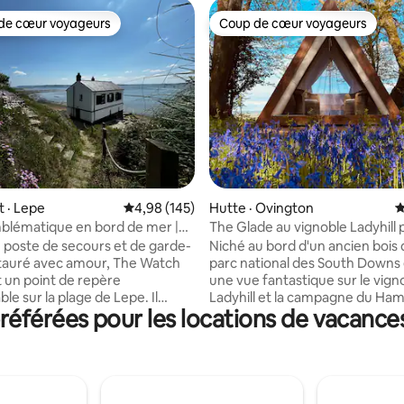
de cœur voyageurs
Coup de cœur voyageurs
cœur voyageurs parmi les plus aimés
Coup de cœur voyageurs
sur 5, 104 commentaires
 · Lepe
Note moyenne de 4,98 sur 5, 145 commentai
4,98 (145)
Hutte · Ovington
N
blématique en bord de mer |
The Glade au vignoble Ladyhill 
h House, Lepe
Winchester
 poste de secours et de garde-
Niché au bord d'un ancien bois 
tauré avec amour, The Watch
parc national des South Downs 
 un point de repère
une vue fantastique sur le vign
e sur la plage de Lepe. Il
Ladyhill et la campagne du Ham
éférées pour les locations de vacances
trefois à lutter contre la
The Glade dispose d'un chalet t
de à travers le Solent. Avec
confortable pour passer une b
éristiques originales, sa cuisine
de sommeil, d'une salle d'eau 
son poêle à bois, son siège
avec toilettes à chasse d'eau p
le près de la fenêtre donnant
garder au frais et d'une cuisin
t sa vue sur l'île de Wight, c'est
pour un glamping facile. Déte