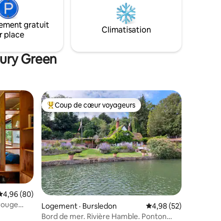
vin en écoutant le doux bruissement des
rbecue sur
feuilles. Parfait pour les couples, les
es lièvres
aventuriers en solo ou toute personne
ement gratuit
rivière
Climatisation
souhaitant renouer avec la nature.
r place
 Bush.
lement
bury Green
Coup de cœur voyageurs
Coup de cœur voyageurs parmi les plus aimés
Note moyenne de 4,96 sur 5, 80 commentaires
4,96 (80)
arouge
Logement · Bursledon
Note moyenne de 4,98
4,98 (52)
y
Bord de mer. Rivière Hamble. Ponton