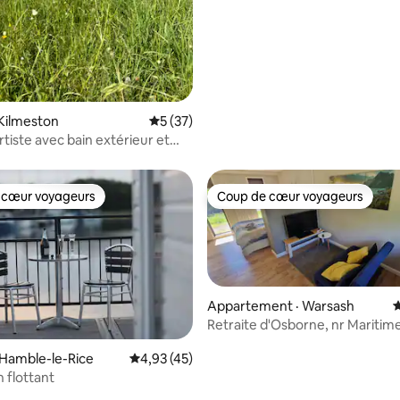
Kilmeston
Note moyenne de 5 sur 5, 37 commentai
5 (37)
rtiste avec bain extérieur et
es champs
 cœur voyageurs
Coup de cœur voyageurs
 cœur voyageurs
Coup de cœur voyageurs
Appartement · Warsash
N
Retraite d'Osborne, nr Maritim
Accademy Warsash
 sur 5, 12 commentaires
 Hamble-le-Rice
Note moyenne de 4,93 sur 5, 45 commentai
4,93 (45)
 flottant