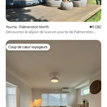
Yourte · Palmerston North
Note moye
5 (26)
Découvrez le séjour de luxe en yourte de Palmerston
North
Coup de cœur voyageurs
Coup de cœur voyageurs