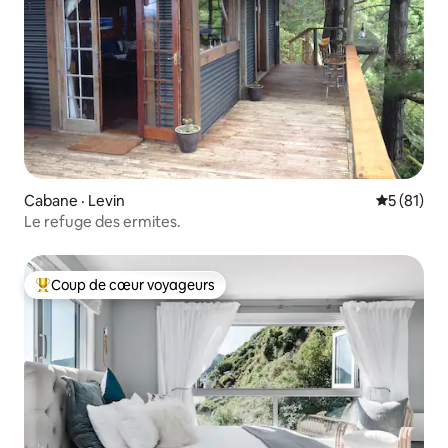
Cabane · Levin
Note moye
5 (81)
Le refuge des ermites.
Coup de cœur voyageurs
Coup de cœur voyageurs parmi les plus aimés