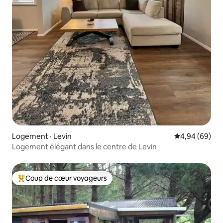
Logement · Levin
Note moyenne
4,94 (69)
Logement élégant dans le centre de Levin
Coup de cœur voyageurs
Coup de cœur voyageurs parmi les plus aimés