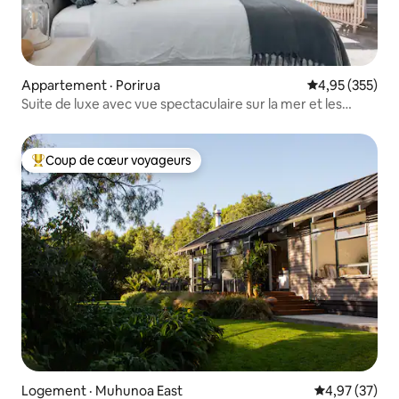
Appartement · Porirua
Note moyenne 
4,95 (355)
Suite de luxe avec vue spectaculaire sur la mer et les
couchers de soleil
Coup de cœur voyageurs
Coup de cœur voyageurs parmi les plus aimés
Logement · Muhunoa East
Note moyenne
4,97 (37)