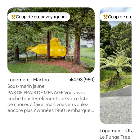
Coup de cœur voyageurs
Coup de cœur 
Coup de cœur voyageurs parmi les plus aimés
Coup de cœur voy
Logement · Marton
Note moyenne de 4,93 sur 5, 9
4,93 (950)
Sous-marin jaune
PAS DE FRAIS DE MÉNAGE Vous avez
coché tous les éléments de votre liste
de choses à faire, mais vous en voulez
encore plus ? Années 1960 : embarquez
pour une visite mystérieuse et magique
avec les Beatles et leur Yellow
Submarine, propulsé par l'amour, car
Logement · Ōtaki
c'est ce qui fait tourner le monde.
Le Punga Tree