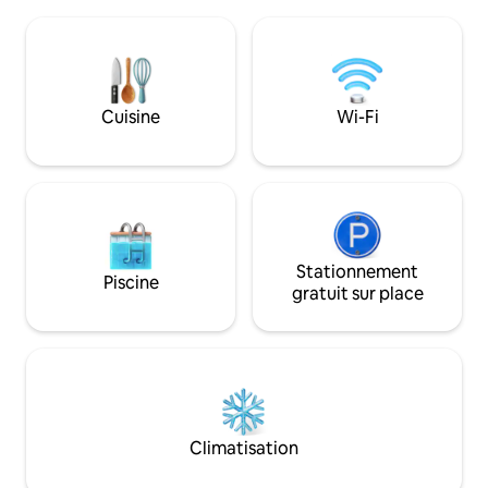
foyer crépitant, savourez un verre sur la
avec une participa
terrasse ensoleillée ou installez-vous à la
jour, ouverture de 10 h à 16h30, sauf le
table de la cuisine confortable jusque
dimanche, .Un espace bien-etre
tard dans la soirée. Ici, l'important est
massage, jacuzzi 
d'être ensemble, de se détendre et de
gite, pour les tari
vraiment prendre du temps l'un pour
Cuisine
Wi-Fi
l'autre.
Stationnement
Piscine
gratuit sur place
Climatisation