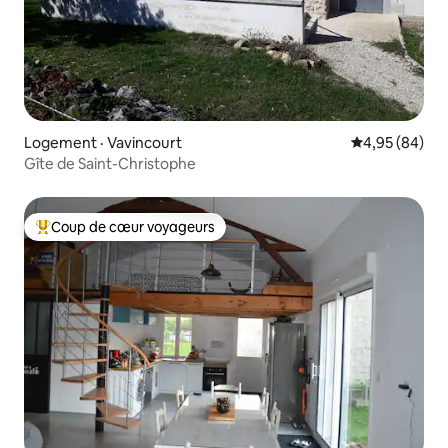
Logement · Vavincourt
Note moyenne
4,95 (84)
Gîte de Saint-Christophe
Coup de cœur voyageurs
Coup de cœur voyageurs parmi les plus aimés