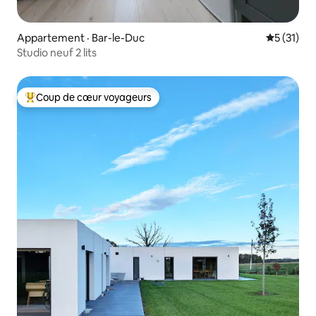
Appartement · Bar-le-Duc
Note moye
5 (31)
Studio neuf 2 lits
Coup de cœur voyageurs
Coup de cœur voyageurs parmi les plus aimés