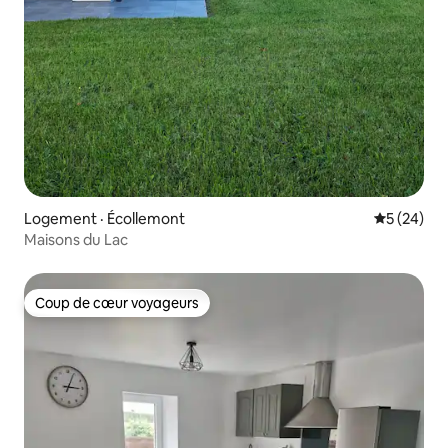
Logement · Écollemont
Note moye
5 (24)
Maisons du Lac
Coup de cœur voyageurs
Coup de cœur voyageurs