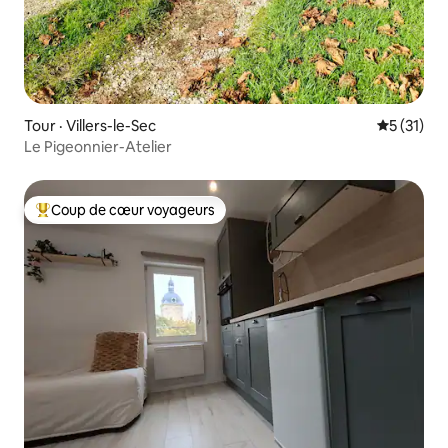
Tour · Villers-le-Sec
Note moye
5 (31)
Le Pigeonnier-Atelier
Coup de cœur voyageurs
Coup de cœur voyageurs parmi les plus aimés