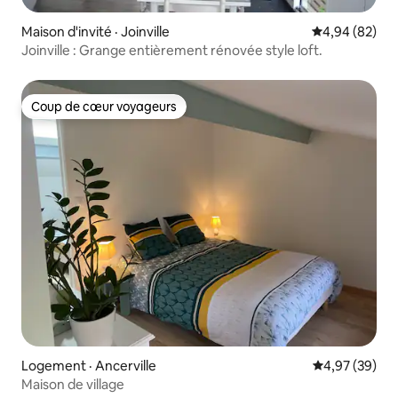
Maison d'invité · Joinville
Note moyenne
4,94 (82)
Joinville : Grange entièrement rénovée style loft.
Coup de cœur voyageurs
Coup de cœur voyageurs
Logement · Ancerville
Note moyenne
4,97 (39)
Maison de village