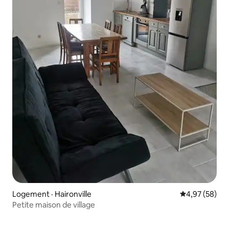
Logement · Haironville
Note moyenne
4,97 (58)
Petite maison de village