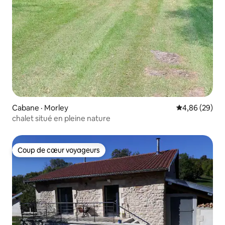
Cabane · Morley
Note moyenne
4,86 (29)
chalet situé en pleine nature
Coup de cœur voyageurs
Coup de cœur voyageurs