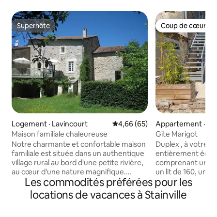
Superhôte
Coup de cœur vo
Superhôte
Coup de cœur vo
Logement · Lavincourt
Note moyenne de 4,66 sur 5, 
4,66 (65)
Appartement · Baz
ur-Saulx
Maison familiale chaleureuse
Gite Marigot
Notre charmante et confortable maison
Duplex , à votre disposition une cuisine
familiale est située dans un authentique
entièrement équip
village rural au bord d'une petite rivière,
comprenant un ca
au cœur d'une nature magnifique.
un lit de 160, une chambre mansardée à
Les commodités préférées pour les
L'endroit idéal pour cuisiner entre amis
l'étage avec un lit
et en famille, faire de longues
personne, (climatisée) parking privé, une
locations de vacances à Stainville
promenades et profiter du calme et de
piscine accessible 
l'espace. Détendez-vous au coin du
du 23 juin au 30 ao