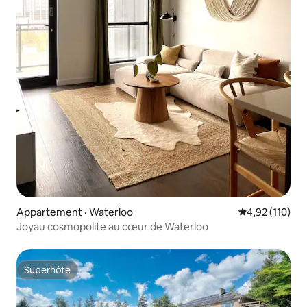
Appartement · Waterloo
Note moyenne 
4,92 (110)
Joyau cosmopolite au cœur de Waterloo
Superhôte
Superhôte