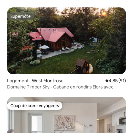
Superhôte
Superhôte
Logement · West Montrose
Note moyenne
4,85 (91)
Domaine Timber Sky - Cabane en rondins Elora avec
jacuzzi
Coup de cœur voyageurs
Coup de cœur voyageurs