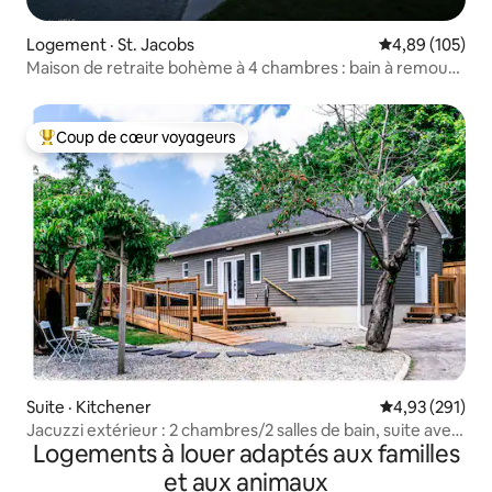
Logement · St. Jacobs
Note moyenne 
4,89 (105)
Maison de retraite bohème à 4 chambres : bain à remous,
sauna, oasis et spa
Coup de cœur voyageurs
Coup de cœur voyageurs parmi les plus aimés
Suite · Kitchener
Note moyenne 
4,93 (291)
Jacuzzi extérieur : 2 chambres/2 salles de bain, suite avec
Logements à louer adaptés aux familles
jardin, DTK
et aux animaux