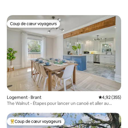
Coup de cœur voyageurs
Coup de cœur voyageurs
Logement · Brant
Note moyenne 
4,92 (355)
The Walnut - Étapes pour lancer un canoë et aller au
centre-ville
Coup de cœur voyageurs
Coup de cœur voyageurs parmi les plus aimés