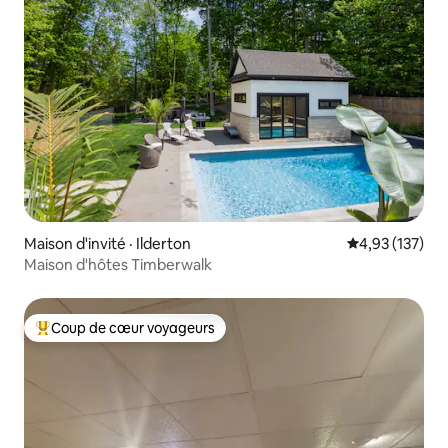
Maison d'invité · Ilderton
Note moyenne 
4,93 (137)
Maison d'hôtes Timberwalk
Coup de cœur voyageurs
Coup de cœur voyageurs parmi les plus aimés