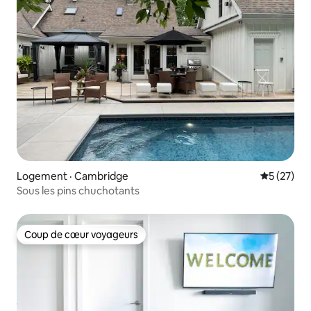
Logement · Cambridge
Note moye
5 (27)
Sous les pins chuchotants
Coup de cœur voyageurs
Coup de cœur voyageurs