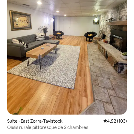
Suite · East Zorra-Tavistock
Note moyenne 
4,92 (103)
Oasis rurale pittoresque de 2 chambres