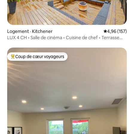
Logement · Kitchener
Note moyenne 
4,96 (157)
LUX 4 CH • Salle de cinéma • Cuisine de chef • Terrasse
unique
Coup de cœur voyageurs
Coup de cœur voyageurs parmi les plus aimés