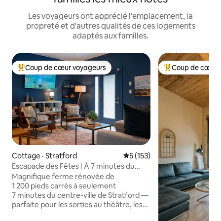
Les voyageurs ont apprécié l'emplacement, la
propreté et d'autres qualités de ces logements
adaptés aux familles.
Coup de cœur voyageurs
Coup de cœur 
Coup de cœur voyageurs parmi les plus aimés
Coup de cœur voy
Cottage · Stratford
Note moyenne de 5 sur 5, 1
5 (153)
Escapade des Fêtes | À 7 minutes du
centre-ville | Jeux | Pour 8 personnes
Magnifique ferme rénovée de
1 200 pieds carrés à seulement
7 minutes du centre-ville de Stratford —
parfaite pour les sorties au théâtre, les
escapades en famille et les fins de