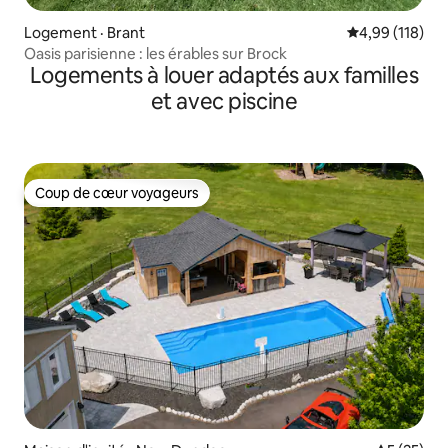
Logement · Brant
Note moyenne 
4,99 (118)
Oasis parisienne : les érables sur Brock
Logements à louer adaptés aux familles
et avec piscine
Coup de cœur voyageurs
Coup de cœur voyageurs