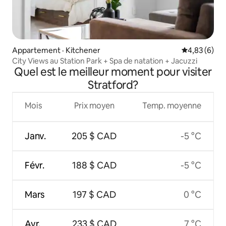
Appartement · Kitchener
Note moyenn
4,83 (6)
City Views au Station Park + Spa de natation + Jacuzzi
Quel est le meilleur moment pour visiter
Stratford?
Mois
Prix moyen
Temp. moyenne
Janv.
205 $ CAD
-5 °C
Févr.
188 $ CAD
-5 °C
Mars
197 $ CAD
0 °C
Avr.
233 $ CAD
7 °C