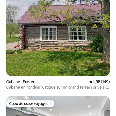
Cabane · Exeter
Note moyenne 
4,95 (149)
Cabane en rondins rustique sur un grand terrain privé à la
campagne.
Coup de cœur voyageurs
Coup de cœur voyageurs