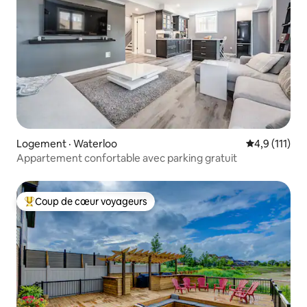
Logement · Waterloo
Note moyenne
4,9 (111)
Appartement confortable avec parking gratuit
Coup de cœur voyageurs
Coup de cœur voyageurs parmi les plus aimés