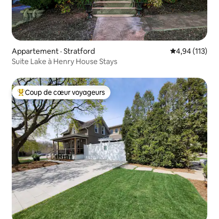
Appartement · Stratford
Note moyenne 
4,94 (113)
Suite Lake à Henry House Stays
Coup de cœur voyageurs
Coup de cœur voyageurs parmi les plus aimés