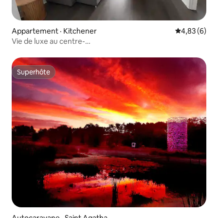
Appartement · Kitchener
Note moyenn
4,83 (6)
Vie de luxe au centre-
ville | Gymnase/piscine/sauna/bowling
Superhôte
Superhôte
Autocaravane · Saint Agatha