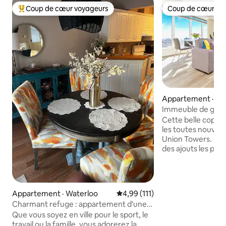
Coup de cœur voyageurs
Coup de cœur vo
Coup de cœur voyageurs parmi les plus aimés
Coup de cœur vo
Appartement · Ki
Immeuble de gran
vue magnifique
Cette belle coprop
les toutes nouvell
Union Towers. Stat
des ajouts les plus
élégants !) à Kitch
grandissante de W
lumineux et aéré 
accueillir 3 voyageu
Appartement · Waterloo
Note moyenne de 4,99 sur 5, 1
4,99 (111)
une vue spectaculai
Charmant refuge : appartement d'une
patio privé avec b
chambre
Que vous soyez en ville pour le sport, le
vitrées. Il dispose d'une cuisine
travail ou la famille, vous adorerez la
entièrement équip