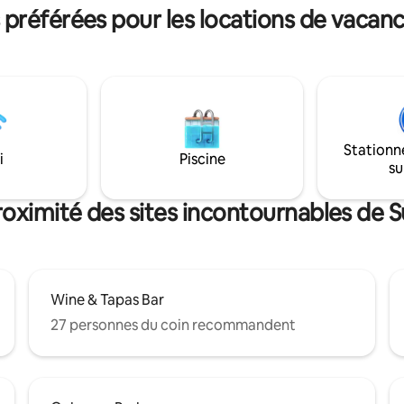
et de charme classique. Réserv
référées pour les locations de vacan
'œuvres d'art. Les
séjour dès aujourd'hui et déco
ts et les divertissements sont
par vous-même !
s à pied. Les plafonds sont de
Stationn
i
Piscine
su
roximité des sites incontournables de 
Wine & Tapas Bar
27 personnes du coin recommandent