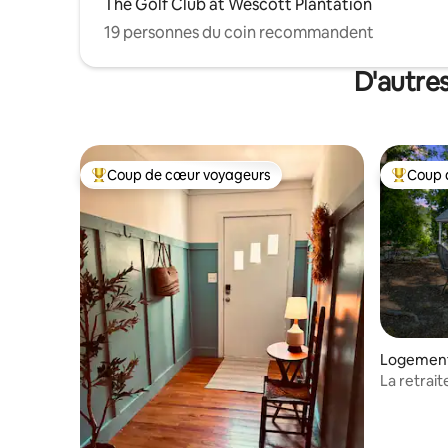
The Golf Club at Wescott Plantation
19 personnes du coin recommandent
D'autre
Coup de cœur voyageurs
Coup 
Coup de cœur voyageurs parmi les plus aimés
Coup de 
Logement
La retrai