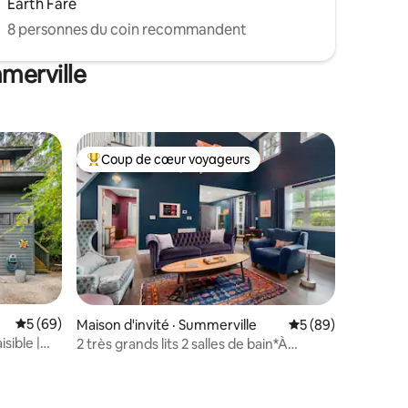
Earth Fare
8 personnes du coin recommandent
merville
Coup de cœur voyageurs
les plus aimés
Coup de cœur voyageurs parmi les plus aimés
Note moyenne de 5 sur 5, 69 commentaires
5 (69)
Maison d'invité · Summerville
Note moyenne de 5
5 (89)
res
sible |
2 très grands lits 2 salles de bain*À
distance de marche* Centre-ville de
Summerville