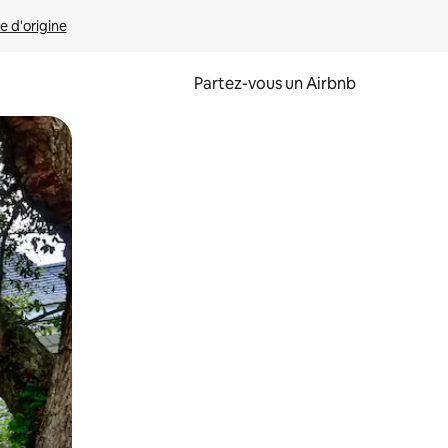
e d'origine
Partez-vous un Airbnb
et en les faisant glisser.