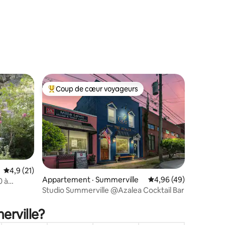
Coup de cœur voyageurs
les plus aimés
Coup de cœur voyageurs parmi les plus aimés
Note moyenne de 4,9 sur 5, 21 commentaires
4,9 (21)
res
Appartement · Summerville
Note moyenne de 4,96
4,96 (49)
0 à
Studio Summerville @Azalea Cocktail Bar
de bain
erville?