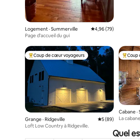
Logement · Summerville
Note moyenne de 4,96
4,96 (79)
Page d'accueil du gui
Coup de cœur voyageurs
Coup 
Coup de cœur voyageurs parmi les plus aimés
Coup de 
Cabane · 
La cabane
Grange · Ridgeville
Note moyenne de 5
5 (89)
Loft Low Country à Ridgeville.
Quel es