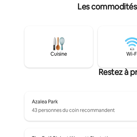
Les commodités p
en voiture du centre-ville de Charleston,
beaucoup d
de la ville historique de S'ville, des plages
restauran
et des terrains de golf. *Maintenant avec
accessible
WiFi*
9 pieds.
Cuisine
Wi-F
Restez à p
Azalea Park
43 personnes du coin recommandent