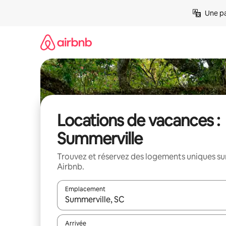
Aller
Une pa
directement
au
contenu
Locations de vacances :
Summerville
Trouvez et réservez des logements uniques su
Airbnb.
Emplacement
Quand les résultats sont affichés, parcourez-les en 
Arrivée