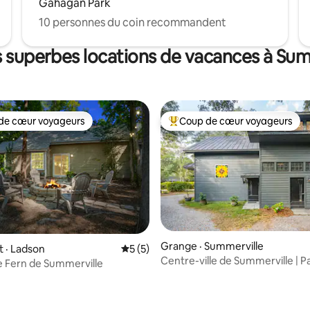
Gahagan Park
10 personnes du coin recommandent
s superbes locations de vacances à Sum
de cœur voyageurs
Coup de cœur voyageurs
cœur voyageurs parmi les plus aimés
Coup de cœur voyageurs parmi 
Grange · Summerville
 · Ladson
Note moyenne de 5 sur 5, 5 commentai
5 (5)
Centre-ville de Summerville | Pai
te Fern de Summerville
Grange Briarwood