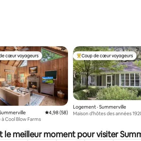
 sur 5, 79 commentaires
de cœur voyageurs
Coup de cœur voyageurs
cœur voyageurs parmi les plus aimés
Coup de cœur voyageurs parmi 
Logement · Summerville
Summerville
Note moyenne de 4,98 sur 5, 58 commentai
4,98 (58)
Maison d'hôtes des années 192
 à Cool Blow Farms
Linwood - 2 chambres/2 salles 
 sur 5, 89 commentaires
t le meilleur moment pour visiter Summ