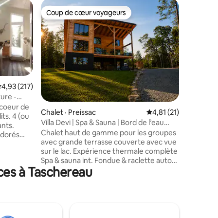
Appartem
Coup de cœur voyageurs
Coup
Coup de cœur voyageurs
Coup de
da
Le Studio
3 1/2 en 
privée, 
standard
période 
Idéalemen
centre-vi
du lac Os
ote moyenne de 4,93 sur 5, 217 commentaires
4,93 (217)
équipée, 
ure -
toilette 
 coeur de
res
Chalet · Preissac
Note moyenne de 4,8
4,81 (21)
Un dépan
its. 4 (ou
marche. U
Villa Devi | Spa & Sauna | Bord de l’eau
ants.
disponibl
Preissac
Chalet haut de gamme pour les groupes
s dorés
vous accue
avec grande terrasse couverte avec vue
rès
sur le lac. Expérience thermale complète
Spa & sauna int. Fondue & raclette autour
n et 55 de
ces à Taschereau
de la grande table en bois. Un chalet
st l'un des
conçu pour vivre une expérience
 région.
mémorable en toute saison. - 4
tes du
chambres spacieuses, grande aire
ts. Situé
ouverte avec salle multifonction.
ebelle.
(rencontre 26 places, formation, yoga,