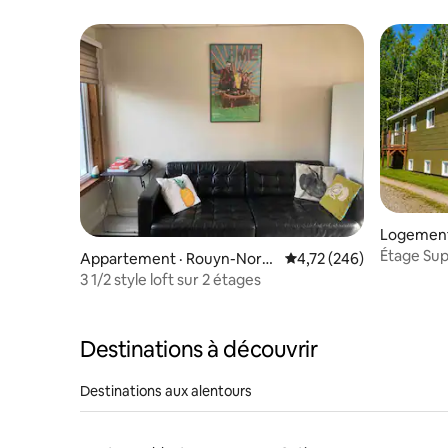
Logement
Étage Sup
Appartement · Rouyn-Nora
Note moyenne de 4,72 
4,72 (246)
nda
3 1/2 style loft sur 2 étages
Destinations à découvrir
Destinations aux alentours