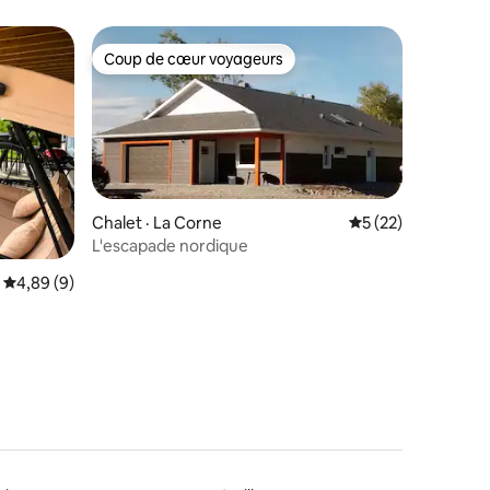
Coup de cœur voyageurs
Coup de cœur voyageurs
Chalet · La Corne
Note moyenne de 5
5 (22)
L'escapade nordique
res
Note moyenne de 4,89 sur 5, 9 commentaires
4,89 (9)