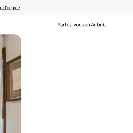
e d'origine
Partez-vous un Airbnb
et en les faisant glisser.