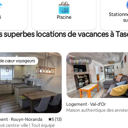
.. imparfait. Nous ferons au
r que votre séjour soit des plus
Stationn
agréables. Le clan Caron
i
Piscine
su
s superbes locations de vacances à Ta
de cœur voyageurs
Superhôte
cœur voyageurs parmi les plus aimés
Superhôte
Logement · Val-d'Or
Maison authentique des année
 sur 5, 19 commentaires
ent · Rouyn-Noranda
Note moyenne de 5 sur 5, 13 commentai
5 (13)
vé centre-ville | Tout équipé