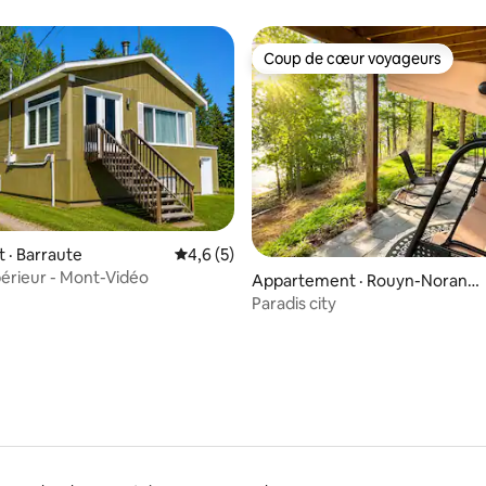
Coup de cœur voyageurs
Coup de cœur voyageurs
 · Barraute
Note moyenne de 4,6 sur 5, 5 commentai
4,6 (5)
érieur - Mont-Vidéo
sur 5, 246 commentaires
Appartement · Rouyn-Norand
a
Paradis city