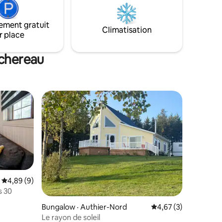
chambre+) - Accès direct au lac &
activités nautiques + quai privé. - Très
ement gratuit
grand stationnement (remorques
Climatisation
r place
acceptées)
schereau
Note moyenne de 4,89 sur 5, 9 commentaires
4,89 (9)
s 30
res
Bungalow · Authier-Nord
Note moyenne de 4,6
4,67 (3)
Le rayon de soleil