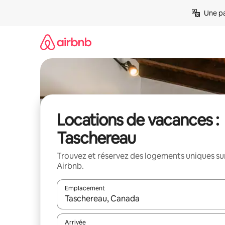
Aller
Une pa
directement
au
contenu
Locations de vacances :
Taschereau
Trouvez et réservez des logements uniques su
Airbnb.
Emplacement
Quand les résultats sont affichés, parcourez-les en 
Arrivée