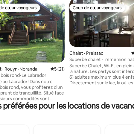
de cœur voyageurs
Coup de cœur voyageurs
cœur voyageurs parmi les plus aimés
Coup de cœur voyageurs
Chalet · Preissac
N
Superbe chalet - immersion nat
bord de l’eau
Superbe Chalet, Wi-Fi, en plein
5 sur 5, 6 commentaires
 · Rouyn-Noranda
Note moyenne de 5 sur 5, 21 commentai
5 (21)
la nature. Les partys sont interd
 bois rond-Le Labrador
6) adultes maximum plus 4 enf
Labrador! Dans notre
Directement sur le lac, là où le
bois rond, vous profiterez d'un
foisonnent. Baignade sécuritaire. P
t de tranquillité. Situé face
des grands centres. À 30 minutes de
lusieurs commodités sont
Malartic et d'Amos. 40 de Rouy
préférées pour les locations de vacan
comme des jeux. À quelques
Val-d'Or. Unique et paisible. Il e
s du Mont Kanasuta, une
plus beau chalet à louer dans la
 ski alpin est envisageable.
Débarcadère à bateau à 5 minu
e un hôtel, il s'agit de notre
chalet. Plusieurs sentiers gratui
aix où les marques de la vie
près du magnifique parc d'Aigu
es. N.B Le ménage est
CITQ: