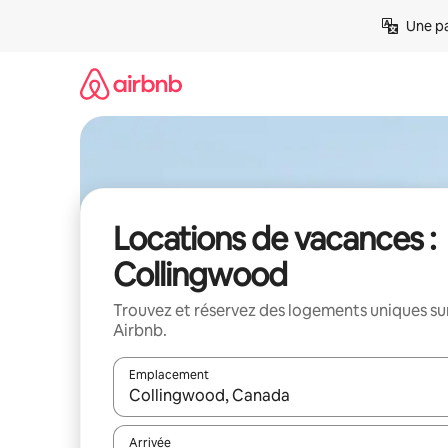
Aller
Une pa
directement
au
contenu
Locations de vacances :
Collingwood
Trouvez et réservez des logements uniques su
Airbnb.
Emplacement
Quand les résultats sont affichés, parcourez-les en 
Arrivée