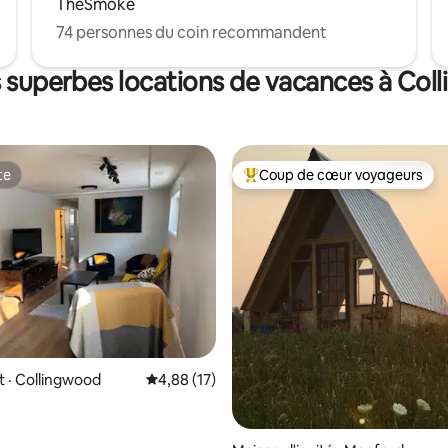
TheSmoke
74 personnes du coin recommandent
s superbes locations de vacances à Col
te
Coup de cœur voyageurs
te
Coup de cœur voyageurs parmi 
sur 5, 646 commentaires
 · Collingwood
Note moyenne de 4,88 sur 5, 17 commentai
4,88 (17)