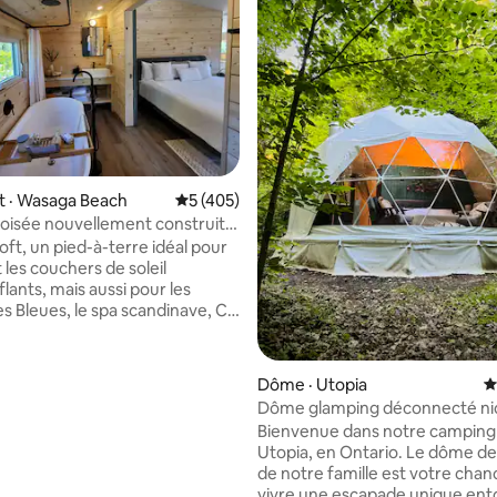
sur 5, 109 commentaires
 · Wasaga Beach
Note moyenne de 5 sur 5, 405 commentai
5 (405)
boisée nouvellement construite
scapade parfaite
ft, un pied-à-terre idéal pour
t les couchers de soleil
lants, mais aussi pour les
 Bleues, le spa scandinave, C-
e tout nouveau casino, tous à
. De nombreux bars,
ts, plage et autres choses à
Dôme · Utopia
N
ns de 5 minutes. Lieu de
Dôme glamping déconnecté ni
 idéal. Rempli de commodités
les bois
Bienvenue dans notre camping 
patio vitré, une baignoire XL
Utopia, en Ontario. Le dôme d
fe-serviettes, un lit King size,
de notre famille est votre chan
ision « The Frame », une cuisine
vivre une escapade unique ent