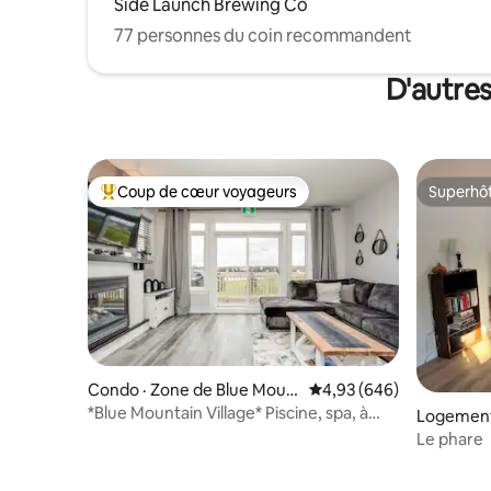
Side Launch Brewing Co
77 personnes du coin recommandent
D'autre
Coup de cœur voyageurs
Superhô
Coup de cœur voyageurs parmi les plus aimés
Superhô
Condo · Zone de Blue Moun
Note moyenne de 4,93 
4,93 (646)
tain
*Blue Mountain Village* Piscine, spa, à
Logement
deux pas de Blue
Le phare