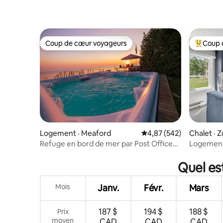
Coup de cœur voyageurs
Coup 
Coup de cœur voyageurs
Coup de 
Logement · Meaford
Note moyenne de 4,87 
4,87 (542)
Chalet · 
Refuge en bord de mer par Post Office
Logement 
Motel * SPA
Mountain 
Quel es
Mois
Janv.
Févr.
Mars
187 $
194 $
188 $
Prix
moyen
CAD
CAD
CAD