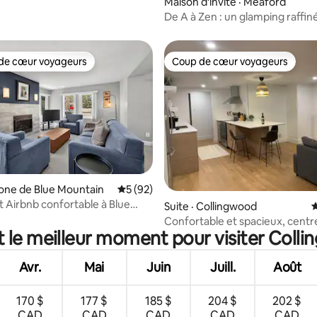
Maison d'invité · Meaford
De A à Zen : un glamping raffin
de cœur voyageurs
Coup de cœur voyageurs
cœur voyageurs parmi les plus aimés
Coup de cœur voyageurs
sur 5, 542 commentaires
Zone de Blue Mountain
Note moyenne de 5 sur 5, 92 commentai
5 (92)
Airbnb confortable à Blue
Suite · Collingwood
N
Village
Confortable et spacieux, centre
t le meilleur moment pour visiter Coll
C-Wood avec sauna
Avr.
Mai
Juin
Juill.
Août
170 $
177 $
185 $
204 $
202 $
CAD
CAD
CAD
CAD
CAD