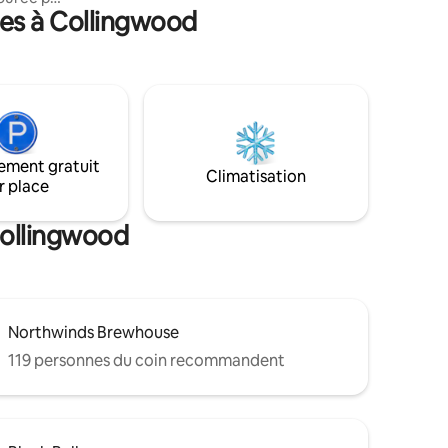
ces à Collingwood
re. Les
ssentiels
ages de
e, foyer,
re, savon
es de
ement gratuit
 Tree
Climatisation
r place
golf.
.
Collingwood
Northwinds Brewhouse
119 personnes du coin recommandent