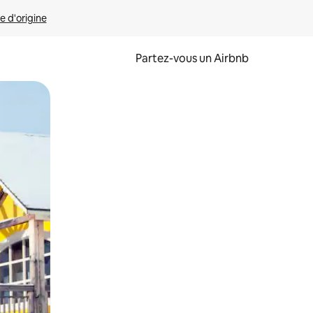
e d'origine
Partez-vous un Airbnb
et en les faisant glisser.