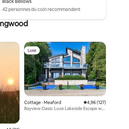
Black Bellows
42 personnes du coin recommandent
lingwood
Luxe
les plus aimés
Luxe
Cottage · Meaford
Note moyenne de 4,96 
4,96 (127)
Bayview Oasis: Luxe Lakeside Escape w/
res
Pickleball