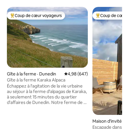
Coup de cœur voyageurs
Coup de cœur 
Coup de cœur voyageurs parmi les plus aimés
Coup de cœur voy
Gîte à la ferme · Dunedin
Note moyenne de 4,98 sur 5, 6
4,98 (647)
Gîte à la ferme Karaka Alpaca
Échappez à l'agitation de la vie urbaine
au séjour à la ferme d'alpagas de Karaka,
à seulement 15 minutes du quartier
d'affaires de Dunedin. Notre ferme de 11
acres abrite des alpagas, Buster le chat,
des chevaux et des moutons ainsi
qu'une vue imprenable sur les falaises de
Maison d'invité · 
l'océan Pacifique. Situé à moins de
Escapade dans une