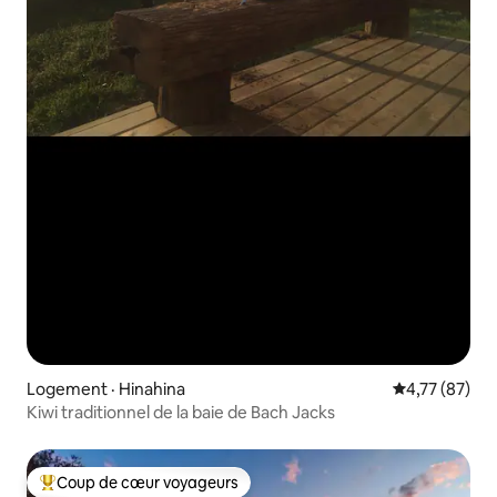
Logement · Hinahina
Note moyenne
4,77 (87)
Kiwi traditionnel de la baie de Bach Jacks
Coup de cœur voyageurs
Coup de cœur voyageurs parmi les plus aimés