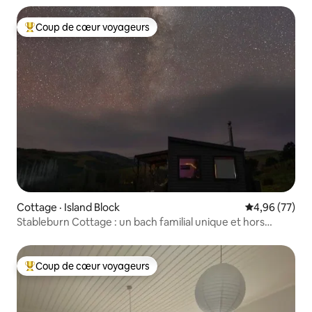
Coup de cœur voyageurs
Coup de cœur voyageurs parmi les plus aimés
Cottage · Island Block
Note moyenne
4,96 (77)
Stableburn Cottage : un bach familial unique et hors
réseau
Coup de cœur voyageurs
Coup de cœur voyageurs parmi les plus aimés