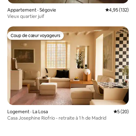
Appartement · Ségovie
Note moyenne 
4,95 (132)
Vieux quartier juif
Coup de cœur voyageurs
Coup de cœur voyageurs
Logement · La Losa
Note moye
5 (20)
Casa Josephine Riofrío - retraite à 1 h de Madrid