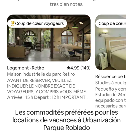
très bien notés.
Coup de cœur voyageurs
Coup de cœur vo
Coup de cœur voyageurs parmi les plus aimés
Coup de cœur vo
Logement · Retiro
Note moyenne de 4,99 sur 5, 1
4,99 (140)
Maison industrielle du parc Retiro
Résidence de tour
AVANT DE RÉSERVER, VEUILLEZ
govie
Studios à quelques
INDIQUER LE NOMBRE EXACT DE
studio double
Pequeño y cómodo
VOYAGEURS, Y COMPRIS VOUS-MÊME.
Estudio de 24mts
Arrivée : 15 h Départ : 12 h IMPORTANT :
equipado con todo
LES FÊTES SONT INTERDITES. SÉANCES
necesarios para de
PHOTO, TOURNAGE POUR DES FILMS,
Les commodités préférées pour les
la ciudad. Todos n
PUBLICITÉS, CHAÎNES YOUTUBE,
completamente eq
locations de vacances à Urbanización
VLOGS, etc. ENTIÈREMENT INTERDITS.
elementos necesar
ENREGISTREMENTS DE BASE DE
Parque Robledo
la ciudad y tener 
QUELQUE NATURE QUE CE SOIT, à