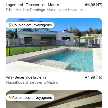
Logement · Tabanera del Monte
Note moyenne
4,98 (47)
El huerto de la Dominga. Maison pour les couples
Coup de cœur voyageurs
Coup de cœur voyageurs parmi les plus aimés
Villa · Becerril de la Sierra
Note moyenne
4,98 (46)
Magnifique chalet Sierra Madrid
Coup de cœur voyageurs
Coup de cœur voyageurs parmi les plus aimés