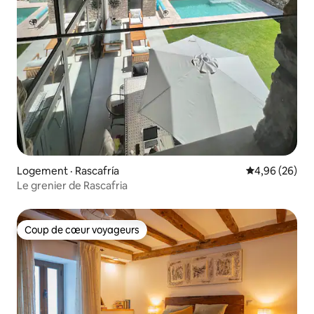
Logement · Rascafría
Note moyenne
4,96 (26)
Le grenier de Rascafria
Coup de cœur voyageurs
Coup de cœur voyageurs