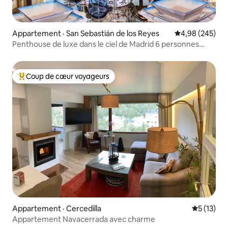
Appartement · San Sebastián de los Reyes
Note moyenne 
4,98 (245)
Penthouse de luxe dans le ciel de Madrid 6 personnes
10 min de l'aéroport
Coup de cœur voyageurs
Coup de cœur voyageurs parmi les plus aimés
Appartement · Cercedilla
Note moye
5 (13)
Appartement Navacerrada avec charme