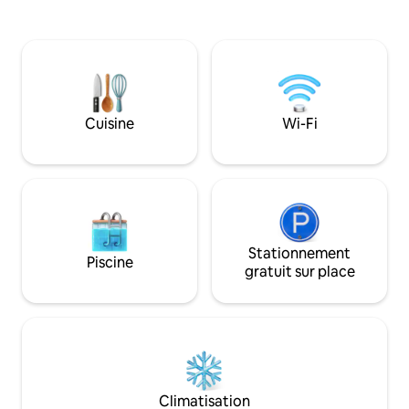
Cuenta con cama 
l'exception de ceux à usage personnel.
baño privado, Sma
RÉUNIONS DE TRAVAIL INTERDITES,
equipada con mesa, 
événements, présentations
descansar. Capaci
commerciales. La loi espagnole exige
Posibilidad de cun
que chaque voyageur fournisse ses
(solicitar informac
informations de passeport, son numéro
suerte y paciencia
de téléphone, son adresse et sa
Cuisine
Wi-Fi
signature à son arrivée.
Stationnement
Piscine
gratuit sur place
Climatisation