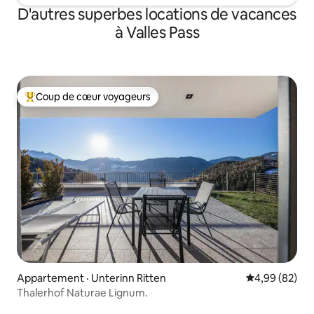
D'autres superbes locations de vacances
à Valles Pass
Coup de cœur voyageurs
Coup de cœur voyageurs parmi les plus aimés
Appartement · Unterinn Ritten
Note moyenne
4,99 (82)
Thalerhof Naturae Lignum.