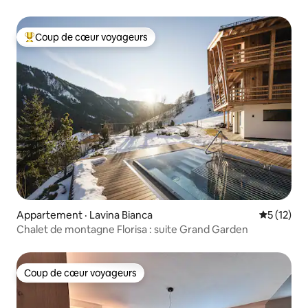
PROSECCO »
Coup de cœur voyageurs
Coup de cœur voyageurs parmi les plus aimés
Appartement · Lavina Bianca
Note moye
5 (12)
Chalet de montagne Florisa : suite Grand Garden
Coup de cœur voyageurs
Coup de cœur voyageurs