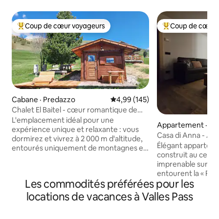
Coup de cœur voyageurs
Coup de cœur 
Coup de cœur voyageurs parmi les plus aimés
Coup de cœur voy
Cabane · Predazzo
Note moyenne de 4,99 sur 5, 1
4,99 (145)
Chalet El Baitel - cœur romantique de
l'Alpe Lusia
L'emplacement idéal pour une
Appartement · M
expérience unique et relaxante : vous
Casa di Anna - A
dormirez et vivrez à 2 000 m d'altitude,
et romantique
Élégant apparte
entourés uniquement de montagnes et
construit au centre
de silence. Dans le chalet, vous
imprenable sur le
trouverez tout le confort (bain à
entourent la « Fée 
remous, sauna, kitchenette, télévision à
Les commodités préférées pour les
offre des salles d
écran LCD) et depuis la terrasse, vous
chambres calmes, 
locations de vacances à Valles Pass
pourrez profiter de la vue imprenable
entièrement équi
sur la chaîne de Lagorai et le groupe Pale
incroyable sur la 
di San Martino. Fabriquée en bois de pin