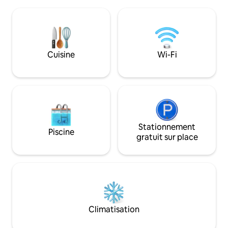
privée est dispon
parfumé, elle est meublée avec soin
le rangement de l
dans les moindres détails. Enfilez vos
skis, poussettes).
bottes de randonnée, partez à
déchargement prat
l'aventure, et à la fin, profitez du combo
directement devan
sauna/bain à remous!
laissez-passer de
Cuisine
Wi-Fi
pour le stationne
également inclus.
Stationnement
Piscine
gratuit sur place
Climatisation