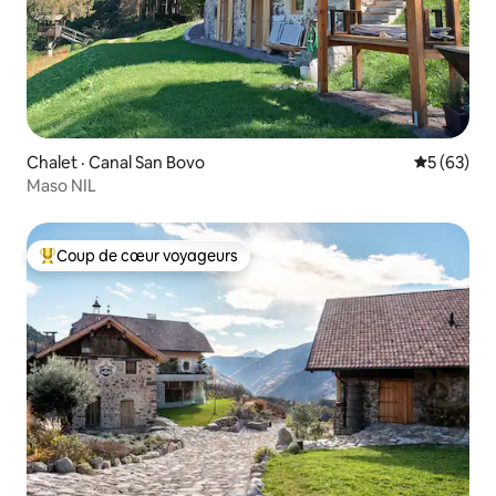
Chalet · Canal San Bovo
Note moye
5 (63)
Maso NIL
Coup de cœur voyageurs
Coup de cœur voyageurs parmi les plus aimés