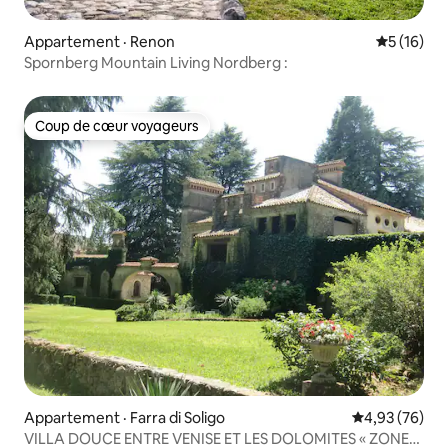
Appartement · Renon
Note moye
5 (16)
Spornberg Mountain Living Nordberg :
Coup de cœur voyageurs
Coup de cœur voyageurs
Appartement · Farra di Soligo
Note moyenne
4,93 (76)
VILLA DOUCE ENTRE VENISE ET LES DOLOMITES « ZONE