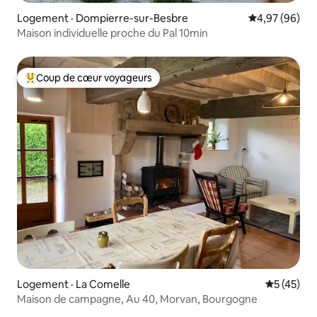
Logement · Dompierre-sur-Besbre
Note moyenne
4,97 (96)
Maison individuelle proche du Pal 10min
Coup de cœur voyageurs
Coup de cœur voyageurs parmi les plus aimés
Logement · La Comelle
Note moye
5 (45)
Maison de campagne, Au 40, Morvan, Bourgogne