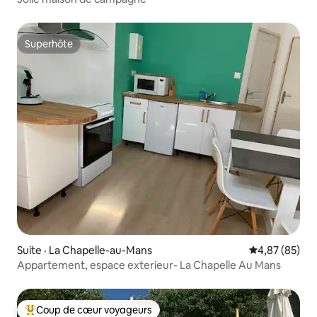
Superhôte
Superhôte
Suite · La Chapelle-au-Mans
Note moyenne
4,87 (85)
Appartement, espace exterieur- La Chapelle Au Mans
Coup de cœur voyageurs
Coup de cœur voyageurs parmi les plus aimés