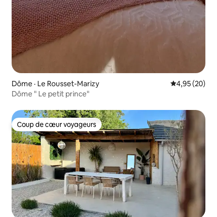
Dôme · Le Rousset-Marizy
Note moyenne
4,95 (20)
Dôme " Le petit prince"
Coup de cœur voyageurs
Coup de cœur voyageurs