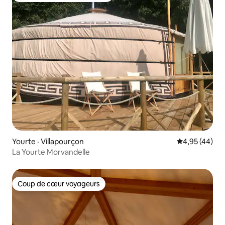
Yourte · Villapourçon
Note moyenne
4,95 (44)
La Yourte Morvandelle
Coup de cœur voyageurs
Coup de cœur voyageurs