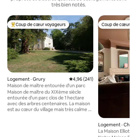
très bien notés.
Coup de cœur voyageurs
Coup de cœur vo
Coup de cœur voyageurs parmi les plus aimés
Coup de cœur vo
Logement · Grury
Note moyenne de 4,96 sur 5, 2
4,96 (241)
Maison de maître entourée d'un parc
Maison de maître du XIXème siècle
entourée d'un parc clos de 1 hectare
avec des arbres centenaires. La maison
est au cœur du village mais très calme et
possède 8 chambres, 7 salles de bains et
7 toilettes, une grande salle à manger et
Logement · Charol
deux salons. Maison entièrement
La Maison Elliot
rénovée en alliant le charme de l'ancien