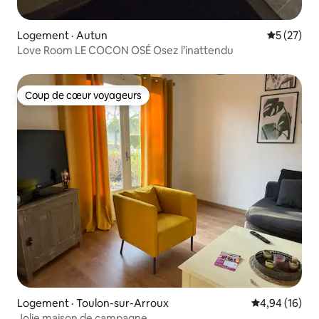
Logement · Autun
Note moye
5 (27)
Love Room LE COCON OSÉ Osez l’inattendu
Coup de cœur voyageurs
Coup de cœur voyageurs
Logement · Toulon-sur-Arroux
Note moyenne
4,94 (16)
Jolie maison de campagne