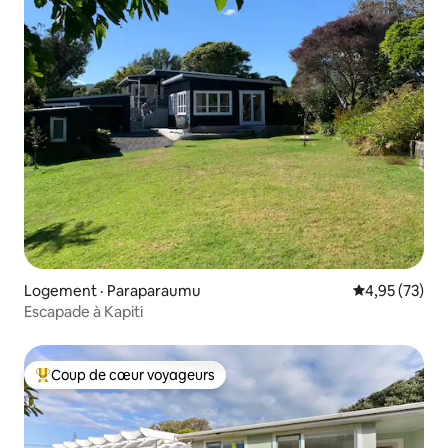
Logement · Paraparaumu
Note moyenne
4,95 (73)
Escapade à Kapiti
Coup de cœur voyageurs
Coup de cœur voyageurs parmi les plus aimés