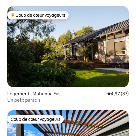
Coup de cœur voyageurs
Coup de cœur voyageurs parmi les plus aimés
Logement · Muhunoa East
Note moyenne
4,97 (37)
Un petit paradis
Coup de cœur voyageurs
Coup de cœur voyageurs