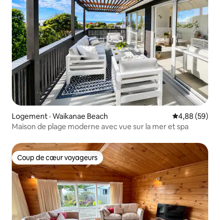
Logement · Waikanae Beach
Note moyenne
4,88 (59)
Maison de plage moderne avec vue sur la mer et spa
Coup de cœur voyageurs
Coup de cœur voyageurs