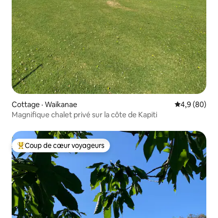
Cottage · Waikanae
Note moyenn
4,9 (80)
Magnifique chalet privé sur la côte de Kapiti
Coup de cœur voyageurs
Coup de cœur voyageurs parmi les plus aimés