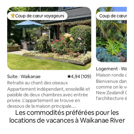
Coup de cœur voyageurs
Coup de cœur vo
Coup de cœur voyageurs parmi les plus aimés
Coup de cœur vo
Logement · Waika
Maison ronde de s
Suite · Waikanae
Note moyenne de 4,94 sur 5, 1
4,94 (109)
Bienvenue dans n
Retraite au chant des oiseaux
comme on le voit 
Appartement indépendant, ensoleillé et
New Zealand! Cet
paisible de deux chambres avec entrée
l'architecture épo
privée. L'appartement se trouve en
véritable évasion, 
dessous de la maison principale.
tropicaux luxurian
Les commodités préférées pour les
Convient aux personnes à mobilité
imprenable. Détendez-vous dans le spa,
réduite Mobilier de qualité - flux
locations de vacances à Waikanae River
prenez une douch
intérieur/extérieur vers le patio
douche extérieure
ensoleillé, salle à manger extérieure et
le jardin tropical.