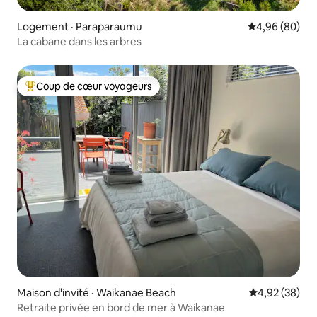
Logement · Paraparaumu
Note moyenne
4,96 (80)
La cabane dans les arbres
Coup de cœur voyageurs
Coup de cœur voyageurs parmi les plus aimés
Maison d'invité · Waikanae Beach
Note moyenne
4,92 (38)
Retraite privée en bord de mer à Waikanae