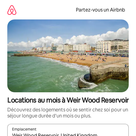
Aller
directement
Partez-vous un Airbnb
au
contenu
Locations au mois à Weir Wood Reservoir
Découvrez des logements où se sentir chez soi pour un
séjour longue durée d’un mois ou plus.
Emplacement
Quand les résultats sont affichés, parcourez-les en utilisant les 