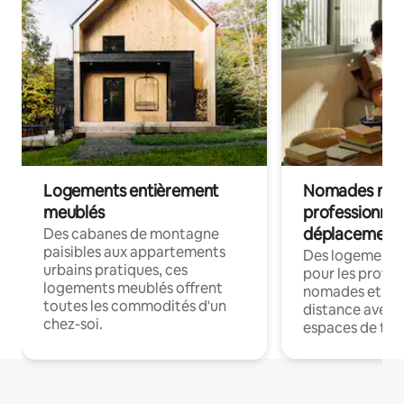
Logements entièrement
Nomades num
meublés
professionnel
déplacement
Des cabanes de montagne
paisibles aux appartements
Des logements
urbains pratiques, ces
pour les profes
logements meublés offrent
nomades et trav
toutes les commodités d'un
distance avec le
chez-soi.
espaces de trav