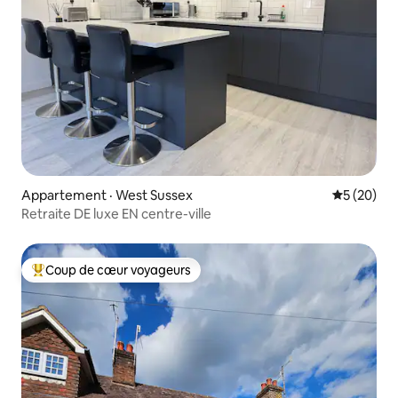
Appartement · West Sussex
Note moye
5 (20)
Retraite DE luxe EN centre-ville
Coup de cœur voyageurs
Coup de cœur voyageurs parmi les plus aimés