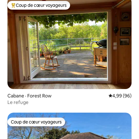
Coup de cœur voyageurs
Coup de cœur voyageurs parmi les plus aimés
Cabane · Forest Row
Note moyenne
4,99 (96)
Le refuge
Coup de cœur voyageurs
Coup de cœur voyageurs