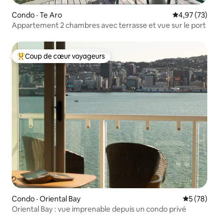
Condo · Te Aro
Note moyenne
4,97 (73)
Appartement 2 chambres avec terrasse et vue sur le port
Coup de cœur voyageurs
Coup de cœur voyageurs parmi les plus aimés
Condo · Oriental Bay
Note moye
5 (78)
Oriental Bay : vue imprenable depuis un condo privé