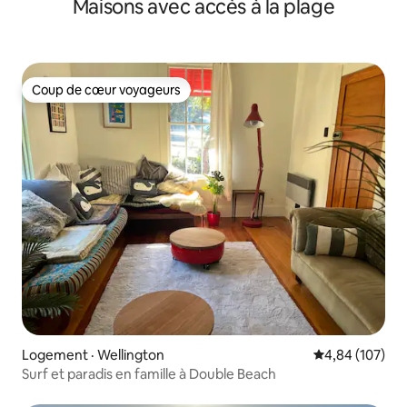
Maisons avec accès à la plage
Coup de cœur voyageurs
Coup de cœur voyageurs
Logement · Wellington
Note moyenne 
4,84 (107)
Surf et paradis en famille à Double Beach