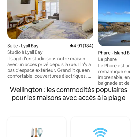
Suite · Lyall Bay
Note moyenne de 4,91 sur 5, 1
4,91 (184)
Studio à Lyall Bay
Phare · Island Bay
Il s'agit d'un studio sous notre maison
Le phare
avec un accès privé depuis la rue. Il n'y a
Le Phare est un en
pas d'espace extérieur. Grand lit queen
romantique sur la
confortable, couvertures électriques. Le
imprenable, en fa
canapé n'est pas un lit. Lave-
baignade et de chi
linge/sèche-linge et lessive fournis. La
Wellington : les commodités populaires
bassins rocheux, i
cuisine dispose de plaques chauffantes,
promenades. Avec 
pour les maisons avec accès à la plage
d'un micro-ondes et d'un petit four de
confortable et des 
comptoir. Réfrigérateur et congélateur.
privé et calme : bri
Sky TV. Robe ouverte pour le
journée ensoleillée
rangement. La salle de bain attenante
d'une tempête. Il 
dispose de toilettes, d'un lavabo, d'une
au coin de la rue 
douche, pas de baignoire.
10 minutes à pied. 
L'appartement est élégant et bien
d'Island Bay se tr