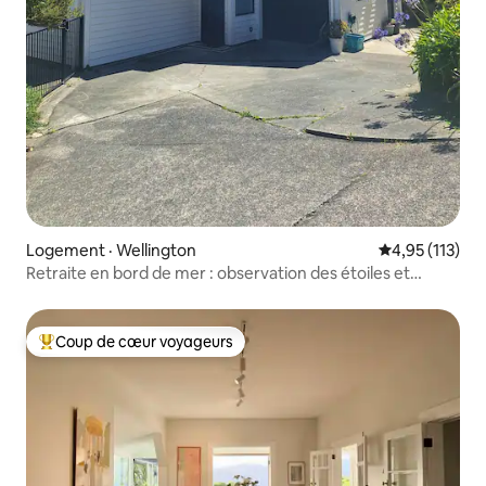
Logement · Wellington
Note moyenne 
4,95 (113)
Retraite en bord de mer : observation des étoiles et
refuge pour les propriétaires d'animaux
Coup de cœur voyageurs
Coup de cœur voyageurs parmi les plus aimés