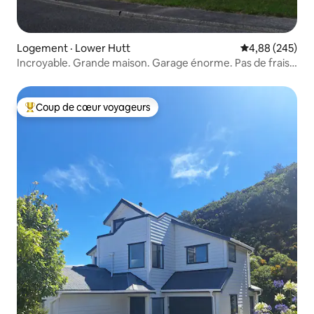
Logement · Lower Hutt
Note moyenne 
4,88 (245)
Incroyable. Grande maison. Garage énorme. Pas de frais
de ménage
Coup de cœur voyageurs
Coup de cœur voyageurs parmi les plus aimés