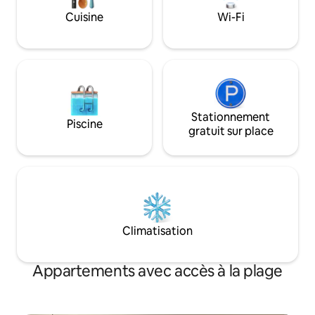
conçu, et en très bon état. Il y a de la
des bus réguliers. 
Cuisine
Wi-Fi
place pour une PETITE voiture à garer
minutes en voiture
directement à l'extérieur.
minutes du centre-
Petits chiens sur
Stationnement
Piscine
gratuit sur place
Climatisation
Appartements avec accès à la plage