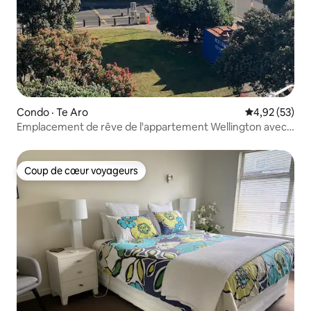
Condo · Te Aro
Note moyenne
4,92 (53)
Emplacement de rêve de l'appartement Wellington avec
stationnement
Coup de cœur voyageurs
Coup de cœur voyageurs