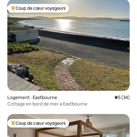
Coup de cœur voyageurs
Coup de cœur voyageurs parmi les plus aimés
Logement · Eastbourne
Note moye
5 (34)
Cottage en bord de mer à Eastbourne
Coup de cœur voyageurs
Coup de cœur voyageurs parmi les plus aimés