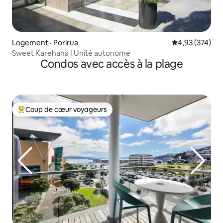
Logement · Porirua
Note moyenne 
4,93 (374)
Sweet Karehana | Unité autonome
Condos avec accès à la plage
Coup de cœur voyageurs
Coup de cœur voyageurs parmi les plus aimés