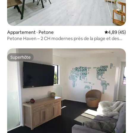
Appartement · Petone
Note moyenne
4,89 (45)
Petone Haven – 2 CH modernes près de la plage et des
commerces
Superhôte
Superhôte