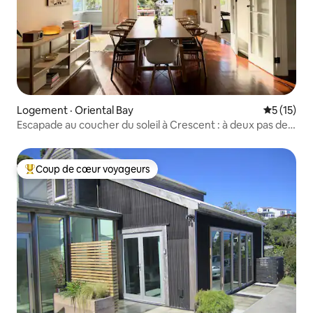
Logement · Oriental Bay
Note moye
5 (15)
Escapade au coucher du soleil à Crescent : à deux pas de
la ville
Coup de cœur voyageurs
Coup de cœur voyageurs parmi les plus aimés