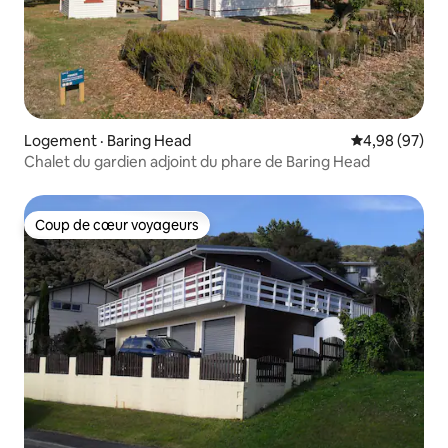
Logement · Baring Head
Note moyenne
4,98 (97)
Chalet du gardien adjoint du phare de Baring Head
Coup de cœur voyageurs
Coup de cœur voyageurs