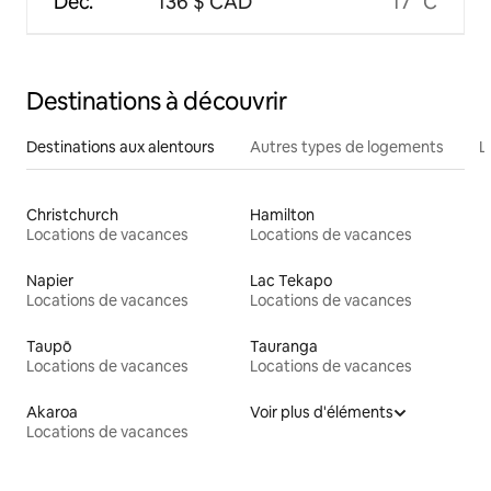
Déc.
136 $ CAD
17 °C
Destinations à découvrir
Destinations aux alentours
Autres types de logements
L
Christchurch
Hamilton
Locations de vacances
Locations de vacances
Napier
Lac Tekapo
Locations de vacances
Locations de vacances
Taupō
Tauranga
Locations de vacances
Locations de vacances
Akaroa
Voir plus d'éléments
Locations de vacances