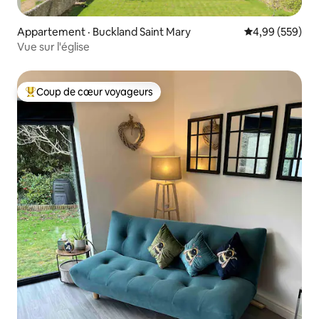
Appartement · Buckland Saint Mary
Note moyenne 
4,99 (559)
Vue sur l'église
Coup de cœur voyageurs
Coup de cœur voyageurs parmi les plus aimés