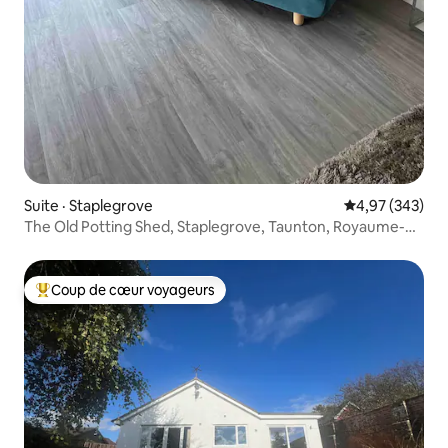
Suite · Staplegrove
Note moyenne 
4,97 (343)
The Old Potting Shed, Staplegrove, Taunton, Royaume-
Uni
Coup de cœur voyageurs
Coup de cœur voyageurs parmi les plus aimés