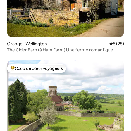
Grange · Wellington
Note moye
5 (28)
The Cider Barn (à Ham Farm) Une ferme romantique
Coup de cœur voyageurs
Coup de cœur voyageurs parmi les plus aimés