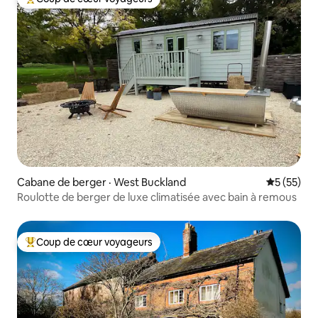
Coup de cœur voyageurs parmi les plus aimés
Cabane de berger · West Buckland
Note moye
5 (55)
Roulotte de berger de luxe climatisée avec bain à remous
Coup de cœur voyageurs
Coup de cœur voyageurs parmi les plus aimés