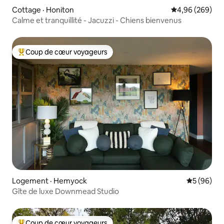
Cottage · Honiton
Note moyenne 
4,96 (269)
Calme et tranquillité - Jacuzzi - Chiens bienvenus
Coup de cœur voyageurs
Coup de cœur voyageurs parmi les plus aimés
Logement · Hemyock
Note moye
5 (96)
Gîte de luxe Downmead Studio
Coup de cœur voyageurs