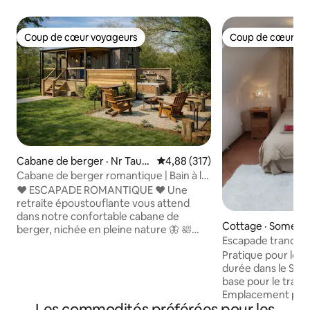
Coup de cœur voyageurs
Coup de cœur vo
Coup de cœur voyageurs
Coup de cœur vo
Cabane de berger · Nr Taun
Note moyenne de 4,88 sur 5, 3
4,88 (317)
ton
Cabane de berger romantique | Bain à la
lumière des étoiles
❤️ ESCAPADE ROMANTIQUE ❤️ Une
retraite époustouflante vous attend
dans notre confortable cabane de
Cottage · Somers
berger, nichée en pleine nature 🦋 🛀
Escapade tranquill
Profitez d'un bain dans la baignoire
- près de Wellingt
Pratique pour les 
double extérieure sous les étoiles 🥂
durée dans le Sud-Ouest 
Faites une courte promenade le long de
base pour le travail
la rivière jusqu’au fantastique pub local
Emplacement paisib
« The White Horse Inn » 🔥 Toast des
Les commodités préférées pour les
moins de 5 minutes
guimauves gratuites sur le brasero