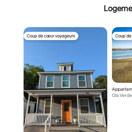
Logemen
Coup de cœur voyageurs
Coup de
Coup de cœur voyageurs
Coup de
Apparteme
each
Ola Verde