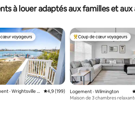
ts à louer adaptés aux familles et aux
 cœur voyageurs
Coup de cœur voyageurs
 cœur voyageurs
Coup de cœur voyageurs parmi 
nt · Wrightsville B
Note moyenne de 4,9 sur 5, 199 commentai
4,9 (199)
Logement · Wilmington
N
Maison de 3 chambres relaxant
la plage et de l'aéroport !