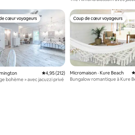
de jeux
de cœur voyageurs
Coup de cœur voyageurs
cœur voyageurs parmi les plus aimés
Coup de cœur voyageurs
sur 5, 140 commentaires
Micromaison · Kure Beach
N
ilmington
Note moyenne de 4,95 sur 5, 212 commentai
4,95 (212)
Bungalow romantique à Kure B
age bohème » avec jacuzzi privé
nouveau jacuzzi !