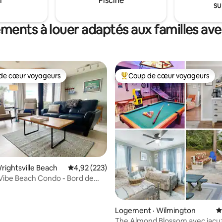
i
Piscine
su
ments à louer adaptés aux familles ave
de cœur voyageurs
Coup de cœur voyageurs
cœur voyageurs parmi les plus aimés
Coup de cœur voyageurs parmi 
rightsville Beach
Note moyenne de 4,92 sur 5, 223 commentai
4,92 (223)
sur 5, 211 commentaires
a Vibe Beach Condo - Bord de
étente
Logement · Wilmington
N
The Almond Blossom avec jacuzzi et salle