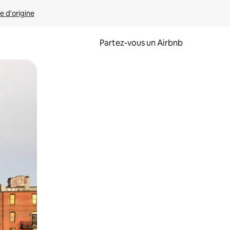
e d'origine
Partez-vous un Airbnb
et en les faisant glisser.