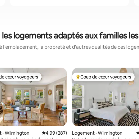
 les logements adaptés aux familles le
 l'emplacement, la propreté et d'autres qualités de ces loge
de cœur voyageurs
Coup de cœur voyageurs
cœur voyageurs parmi les plus aimés
Coup de cœur voyageurs parmi 
 · Wilmington
Note moyenne de 4,99 sur 5, 287 commentai
4,99 (287)
Logement · Wilmington
N