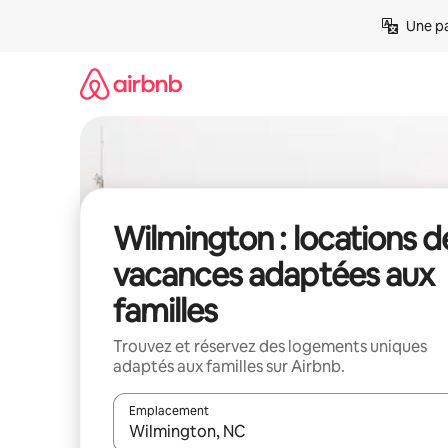
Aller
Une pa
directement
au
contenu
Wilmington : locations d
vacances adaptées aux
familles
Trouvez et réservez des logements uniques
adaptés aux familles sur Airbnb.
Emplacement
Quand les résultats sont affichés, parcourez-les en 