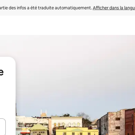
rtie des infos a été traduite automatiquement. 
Afficher dans la langu
e
utilisant les flèches vers le haut et vers le bas, ou en appuyant dessus 