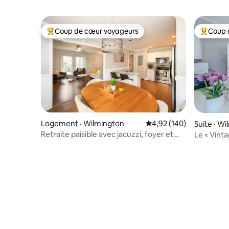
Coup de cœur voyageurs
Coup 
Coup de cœur voyageurs parmi les plus aimés
Coup de 
Logement · Wilmington
Note moyenne de 4,92 
4,92 (140)
Suite · W
Retraite paisible avec jacuzzi, foyer et
Le « Vint
intimité