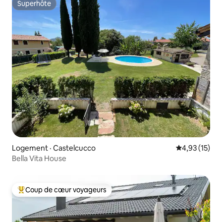
Superhôte
Superhôte
Logement · Castelcucco
Note moyenne
4,93 (15)
Bella Vita House
Coup de cœur voyageurs
Coup de cœur voyageurs parmi les plus aimés