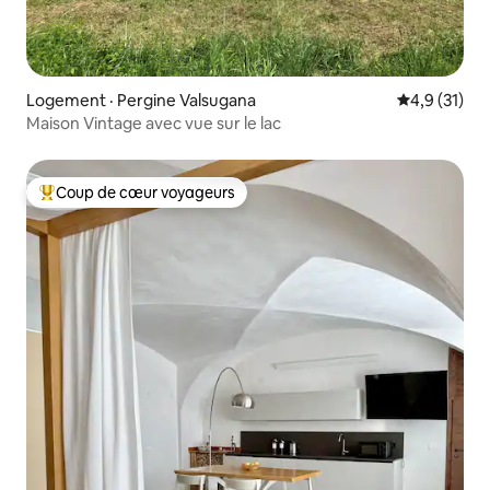
Logement · Pergine Valsugana
Note moyenn
4,9 (31)
Maison Vintage avec vue sur le lac
Coup de cœur voyageurs
Coup de cœur voyageurs parmi les plus aimés