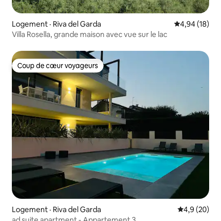
Logement · Riva del Garda
Note moyenne
4,94 (18)
Villa Rosella, grande maison avec vue sur le lac
Coup de cœur voyageurs
Coup de cœur voyageurs
Logement · Riva del Garda
Note moyenn
4,9 (20)
ad suite apartment - Appartement 3