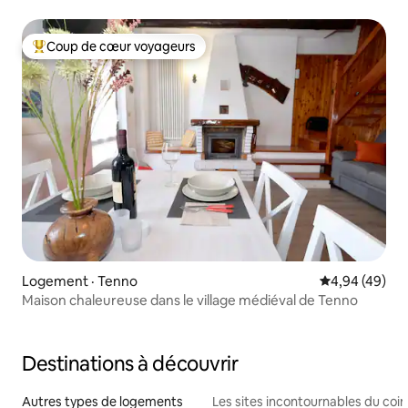
Coup de cœur voyageurs
Coup de cœur voyageurs parmi les plus aimés
Logement · Tenno
Note moyenne
4,94 (49)
Maison chaleureuse dans le village médiéval de Tenno
Destinations à découvrir
Autres types de logements
Les sites incontournables du coin