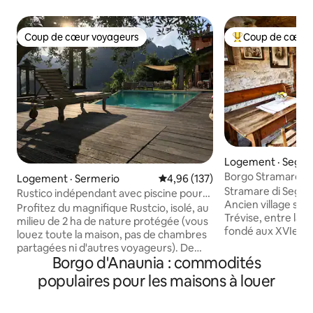
Coup de cœur voyageurs
Coup de cœur 
Coup de cœur voyageurs
Coup de cœur voy
Logement · Segus
Borgo Stramare en
Logement · Sermerio
Note moyenne de 4,96 sur 5, 1
4,96 (137)
Segusino
Stramare di Segusi
Rustico indépendant avec piscine pour
Ancien village sur 
jusqu'à 8 personnes
Profitez du magnifique Rustcio, isolé, au
Trévise, entre la P
milieu de 2 ha de nature protégée (vous
fondé aux XVIe-XVI
louez toute la maison, pas de chambres
charbonniers d'Istr
partagées ni d'autres voyageurs). De
et le bois. Au ce
Borgo d'Anaunia : commodités
plus, la piscine à débordement de 50 m²
possibilités : 10 mi
est à votre usage exclusif! 4 chambres,
populaires pour les maisons à louer
Valdobbiadene/col
3 salles de bain, une cuisine privée et un
patrimoine UNESC
grand portique. Vous pouvez vous
d'Asolo/Maser/Pos