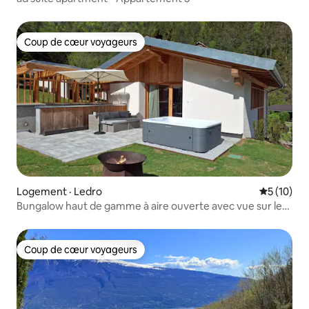
Coup de cœur voyageurs
Coup de cœur voyageurs
Logement · Ledro
Note moye
5 (10)
Bungalow haut de gamme à aire ouverte avec vue sur le
jardin
Coup de cœur voyageurs
Coup de cœur voyageurs