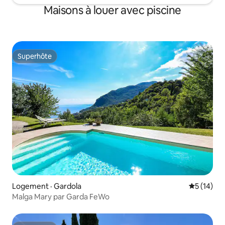
Maisons à louer avec piscine
Superhôte
Superhôte
Logement · Gardola
Note moye
5 (14)
Malga Mary par Garda FeWo