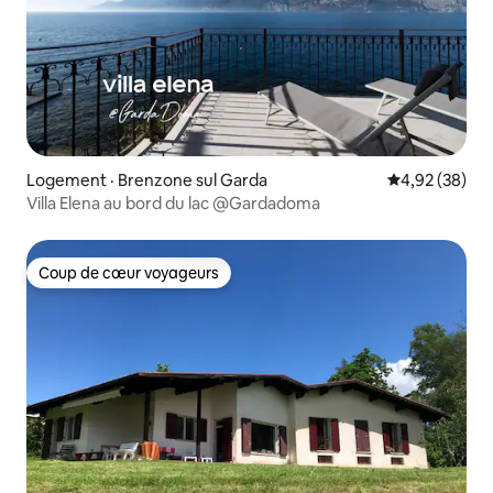
Logement · Brenzone sul Garda
Note moyenne
4,92 (38)
Villa Elena au bord du lac @Gardadoma
Coup de cœur voyageurs
Coup de cœur voyageurs