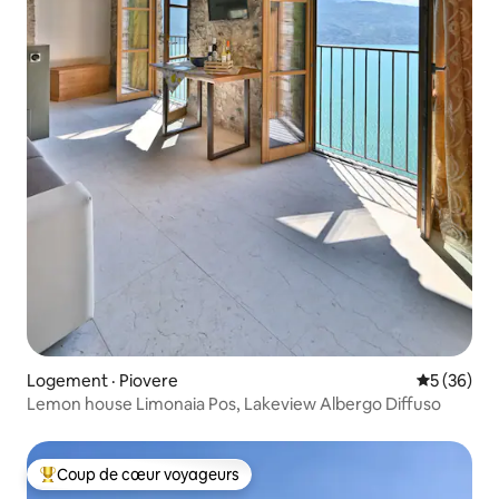
Logement · Piovere
Note moye
5 (36)
Lemon house Limonaia Pos, Lakeview Albergo Diffuso
Coup de cœur voyageurs
Coup de cœur voyageurs parmi les plus aimés