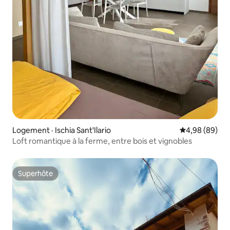
Logement · Ischia Sant'Ilario
Note moyenne
4,98 (89)
Loft romantique à la ferme, entre bois et vignobles
Superhôte
Superhôte