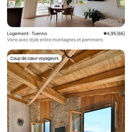
Logement · Tuenno
Note moyenne
4,95 (66)
Vivre avec style entre montagnes et pommiers
Coup de cœur voyageurs
Coup de cœur voyageurs