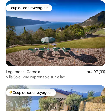
Coup de cœur voyageurs
Coup de cœur voyageurs
Logement · Gardola
Note moyenne
4,97 (33)
Villa Sole. Vue imprenable sur le lac
Coup de cœur voyageurs
Coup de cœur voyageurs parmi les plus aimés