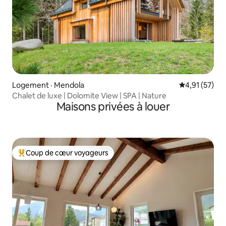
Logement · Mendola
Note moyenne
4,91 (57)
Chalet de luxe | Dolomite View | SPA | Nature
Maisons privées à louer
Coup de cœur voyageurs
Coup de cœur voyageurs parmi les plus aimés