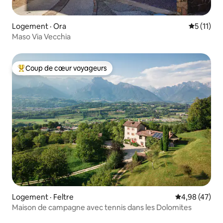
Logement · Ora
Note moye
5 (11)
Maso Via Vecchia
Coup de cœur voyageurs
Coup de cœur voyageurs parmi les plus aimés
Logement · Feltre
Note moyenne
4,98 (47)
Maison de campagne avec tennis dans les Dolomites