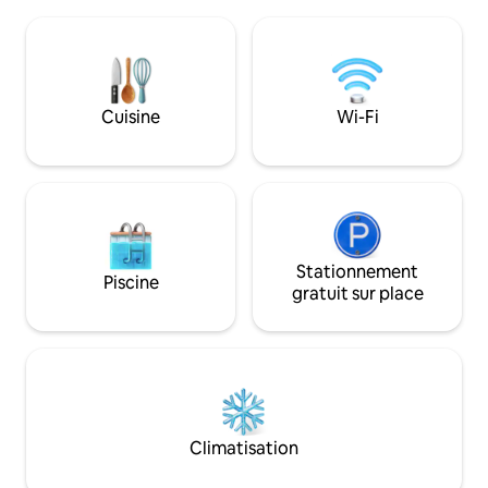
rendre à l'authentique et ancien village
une heure de Veni
italien de Sermerio en moins de
Pendant des années,
5 minutes à pied et au lac en moins de
habitant, aujourd
20 minutes. Avant de réserver, veuillez
romantiquement i
lire attentivement les informations de
verdure, relaxants
sécurité concernant la piscine dans la
Cuisine
Wi-Fi
milieu de la nature
section « Votre hébergement » et dans
l’œnogastronomie 
les « Règles de la maison et de la
piscine ».
Stationnement
Piscine
gratuit sur place
Climatisation