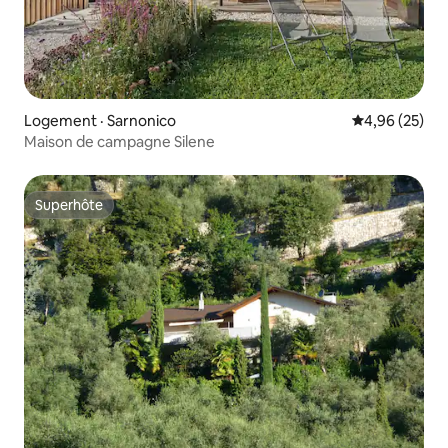
Logement · Sarnonico
Note moyenne
4,96 (25)
Maison de campagne Silene
Superhôte
Superhôte