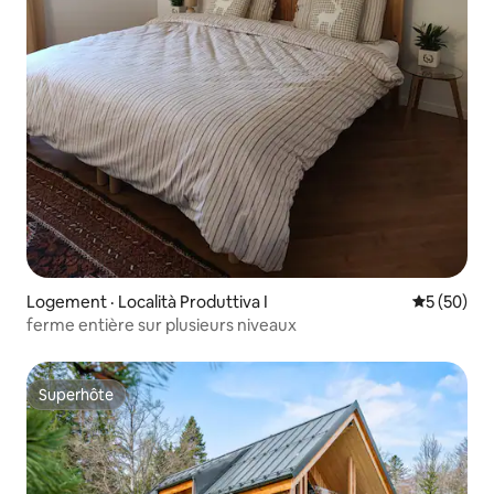
Logement · Località Produttiva I
Note moye
5 (50)
ferme entière sur plusieurs niveaux
Superhôte
Superhôte