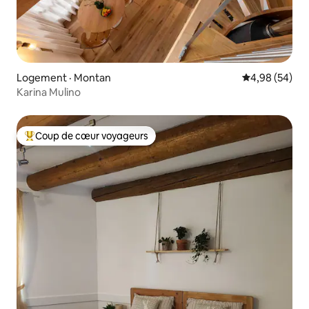
Logement · Montan
Note moyenne
4,98 (54)
Karina Mulino
Coup de cœur voyageurs
Coup de cœur voyageurs parmi les plus aimés