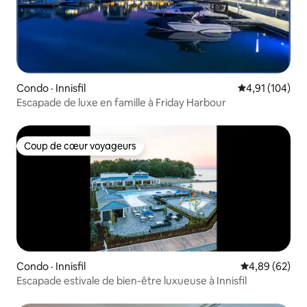
Condo · Innisfil
Note moyenne 
4,91 (104)
Escapade de luxe en famille à Friday Harbour
Coup de cœur voyageurs
Coup de cœur voyageurs
Condo · Innisfil
Note moyenne
4,89 (62)
Escapade estivale de bien-être luxueuse à Innisfil