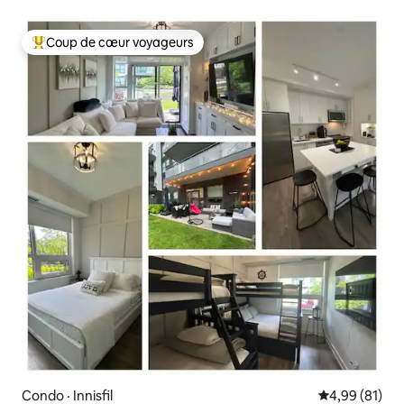
cuisine complète
Coup de cœur voyageurs
Coup de cœur voyageurs parmi les plus aimés
Condo · Innisfil
Note moyenne
4,99 (81)