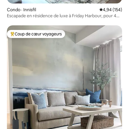
Condo · Innisfil
Note moyenne 
4,94 (154)
Escapade en résidence de luxe à Friday Harbour, pour 4
personnes
Coup de cœur voyageurs
Coup de cœur voyageurs parmi les plus aimés