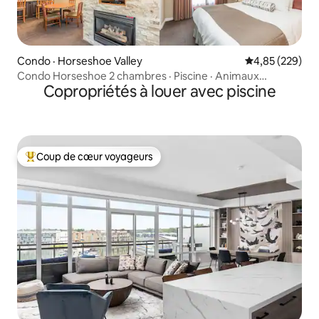
Condo · Horseshoe Valley
Note moyenne 
4,85 (229)
Condo Horseshoe 2 chambres · Piscine · Animaux
Copropriétés à louer avec piscine
acceptés
Coup de cœur voyageurs
Coup de cœur voyageurs parmi les plus aimés