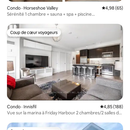
Condo · Horseshoe Valley
Note moyenne
4,98 (65)
Sérénité 1 chambre + sauna + spa + piscine
intérieure/extérieure
Coup de cœur voyageurs
Coup de cœur voyageurs
Condo · Innisfil
Note moyenne 
4,85 (188)
Vue sur la marina à Friday Harbour 2 chambres/2 salles de
bain Option piscine