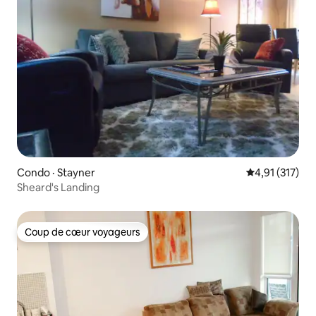
Condo · Stayner
Note moyenne 
4,91 (317)
Sheard's Landing
Coup de cœur voyageurs
Coup de cœur voyageurs