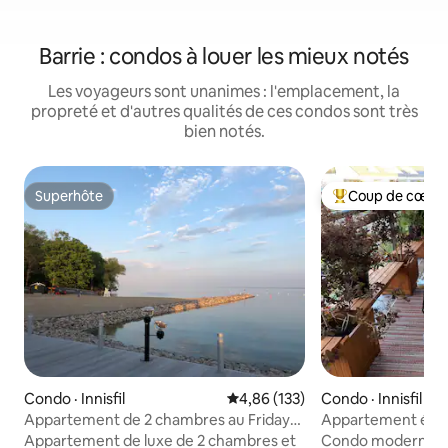
Barrie : condos à louer les mieux notés
Les voyageurs sont unanimes : l'emplacement, la
propreté et d'autres qualités de ces condos sont très
bien notés.
Superhôte
Coup de cœur 
Superhôte
Coup de cœur voy
Condo · Innisfil
Note moyenne de 4,86 sur 5, 1
4,86 (133)
Condo · Innisfil
Appartement de 2 chambres au Friday
Appartement élég
Harbour Resort
escapade, vie dan
Appartement de luxe de 2 chambres et
Condo moderne, l