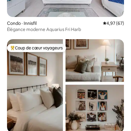
Condo · Innisfil
Note moyenne
4,97 (67)
Élégance moderne Aquarius Fri Harb
Coup de cœur voyageurs
Coup de cœur voyageurs parmi les plus aimés