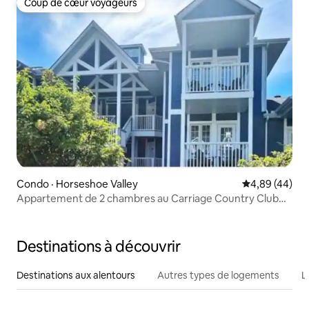
Coup de cœur voyageurs
Coup de cœur voyageurs
Condo · Horseshoe Valley
Note moyenne
4,89 (44)
Appartement de 2 chambres au Carriage Country Club
Resort
Destinations à découvrir
Destinations aux alentours
Autres types de logements
L