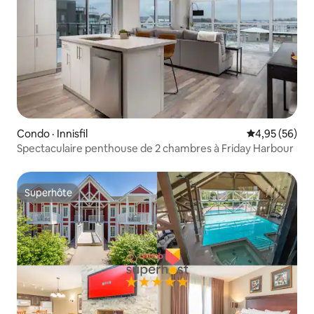
Condo · Innisfil
Note moyenne
4,95 (56)
Spectaculaire penthouse de 2 chambres à Friday Harbour
Superhôte
Superhôte