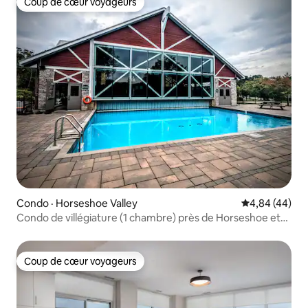
Coup de cœur voyageurs
Coup de cœur voyageurs
Condo · Horseshoe Valley
Note moyenne
4,84 (44)
Condo de villégiature (1 chambre) près de Horseshoe et
Spa
Coup de cœur voyageurs
Coup de cœur voyageurs