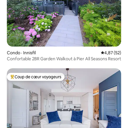
Condo · Innisfil
Note moyenne
4,87 (52)
Confortable 2BR Garden Walkout à Pier All Seasons Resort
Coup de cœur voyageurs
Coup de cœur voyageurs parmi les plus aimés