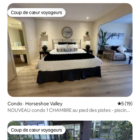
Coup de cœur voyageurs
Coup de cœur voyageurs
Condo · Horseshoe Valley
Note moye
5 (19)
NOUVEAU condo 1 CHAMBRE au pied des pistes - piscine,
gym, sauna
Coup de cœur voyageurs
Coup de cœur voyageurs