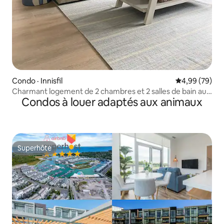
Condo · Innisfil
Note moyenne
4,99 (79)
Charmant logement de 2 chambres et 2 salles de bain au
Condos à louer adaptés aux animaux
Friday Harbour Resort
Superhôte
Superhôte