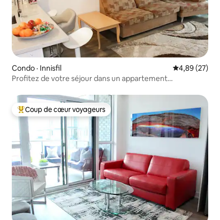
Condo · Innisfil
Note moyenne
4,89 (27)
Profitez de votre séjour dans un appartement
confortable d'une chambre !
Coup de cœur voyageurs
Coup de cœur voyageurs parmi les plus aimés