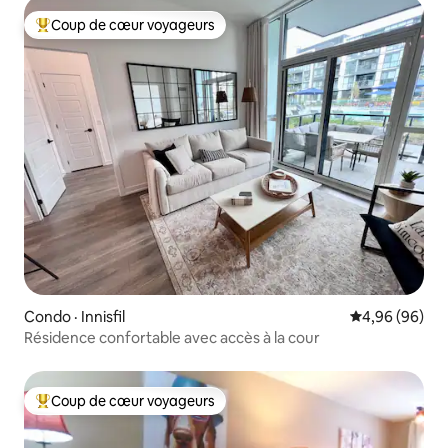
Coup de cœur voyageurs
Coup de cœur voyageurs parmi les plus aimés
Condo · Innisfil
Note moyenne
4,96 (96)
Résidence confortable avec accès à la cour
Coup de cœur voyageurs
Coup de cœur voyageurs parmi les plus aimés