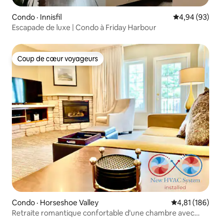
Condo · Innisfil
Note moyenne
4,94 (93)
Escapade de luxe | Condo à Friday Harbour
Coup de cœur voyageurs
Coup de cœur voyageurs
Condo · Horseshoe Valley
Note moyenne 
4,81 (186)
Retraite romantique confortable d'une chambre avec