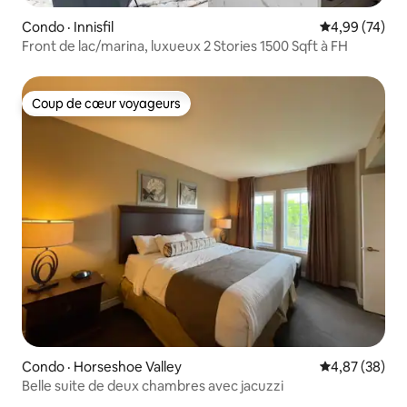
Condo · Innisfil
Note moyenne
4,99 (74)
Front de lac/marina, luxueux 2 Stories 1500 Sqft à FH
Coup de cœur voyageurs
Coup de cœur voyageurs
Condo · Horseshoe Valley
Note moyenne
4,87 (38)
Belle suite de deux chambres avec jacuzzi