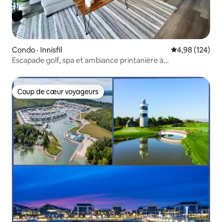
Condo · Innisfil
Note moyenne 
4,98 (124)
Escapade golf, spa et ambiance printanière à
Friday Harbour
Coup de cœur voyageurs
Coup de cœur voyageurs