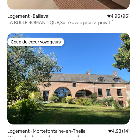
Logement · Bailleval
Note moyenne
4,96 (96)
LA BULLE ROMANTIQUE,Suite avec jacuzzi privatif
Coup de cœur voyageurs
Coup de cœur voyageurs
Logement · Mortefontaine-en-Thelle
Note moyenne
4,93 (14)