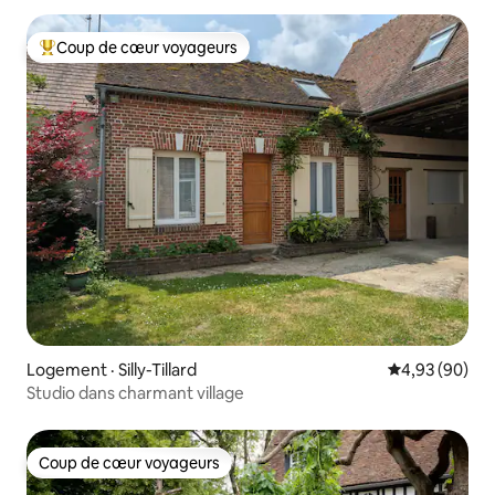
Coup de cœur voyageurs
Coup de cœur voyageurs parmi les plus aimés
Logement · Silly-Tillard
Note moyenne
4,93 (90)
Studio dans charmant village
Coup de cœur voyageurs
Coup de cœur voyageurs