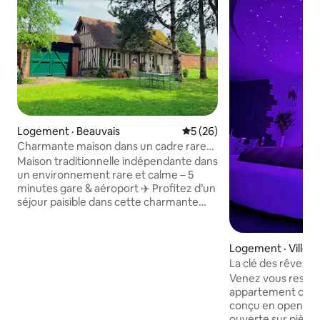
Logement · Beauvais
Note moyenne de 5 sur 5, 
5 (26)
Charmante maison dans un cadre rare
et calme
Maison traditionnelle indépendante dans
un environnement rare et calme – 5
minutes gare & aéroport ✈️ Profitez d’un
séjour paisible dans cette charmante
maison individuelle équipée de 25 m²,
située au cœur d’un quartier unique de
Beauvais. Idéalement localisée : • À 5
Logement · Villers
minutes en voiture de la gare • À 7
lemy
La clé des rêves
minutes de l’aéroport Paris-Beauvais •
Venez vous ressou
Accès rapide au centre-ville et aux axes
appartement de 
principaux ✔ Maison totalement
conçu en open-Spa
indépendante ✔ Stationnement gratuit
ouverte sur pièce 