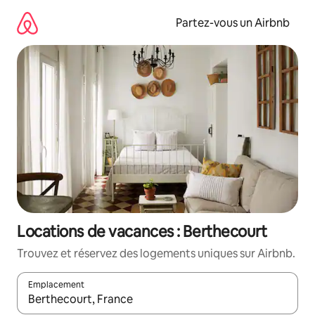
Aller
directement
Partez-vous un Airbnb
au
contenu
Locations de vacances : Berthecourt
Trouvez et réservez des logements uniques sur Airbnb.
Emplacement
Quand les résultats sont affichés, parcourez-les en utilisant les 