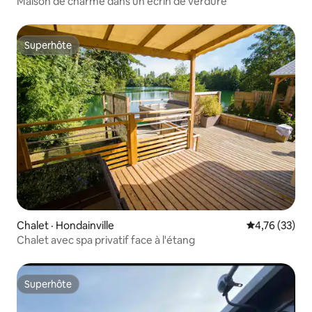
Maison de charme dans un écrin de verdure
Superhôte
Superhôte
Chalet · Hondainville
Note moyenne
4,76 (33)
Chalet avec spa privatif face à l'étang
Superhôte
Superhôte