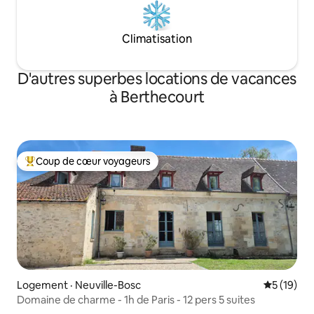
Climatisation
D'autres superbes locations de vacances
à Berthecourt
Coup de cœur voyageurs
Coup de cœur voyageurs parmi les plus aimés
Logement · Neuville-Bosc
Note moye
5 (19)
Domaine de charme - 1h de Paris - 12 pers 5 suites