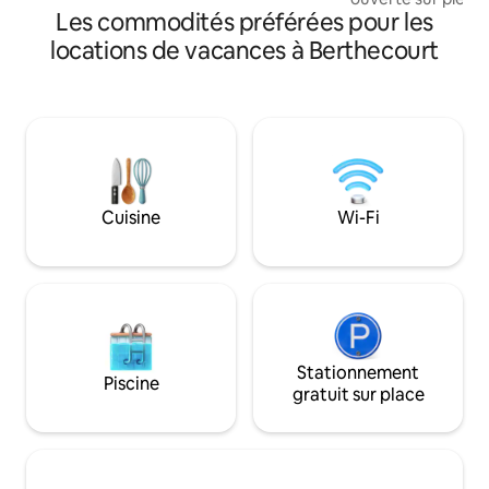
sur place ✔ Environnement calme et
Les commodités préférées pour les
éventuellement d
sécurisé
champagne dans 
locations de vacances à Berthecourt
endormez vous sous
Profitez également
un petit bol d air 
votre petit déjeune
Tout pour se retr
en solo le temps d’
hésitez pas a nou
demandes divers
Cuisine
Wi-Fi
Stationnement
Piscine
gratuit sur place