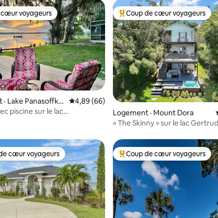
 cœur voyageurs
Coup de cœur voyageurs
 cœur voyageurs
Coup de cœur voyageurs parmi 
 sur 5, 40 commentaires
 · Lake Panasoffke
Note moyenne de 4,89 sur 5, 66 commentai
4,89 (66)
c piscine sur le lac
Logement · Mount Dora
ee - Boho Fish Camp
« The Skinny » sur le lac Gertru
bord du lac!
de cœur voyageurs
Coup de cœur voyageurs
cœur voyageurs parmi les plus aimés
Coup de cœur voyageurs parmi 