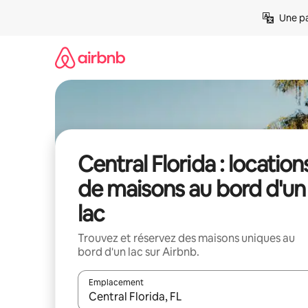
Aller
Une pa
directement
au
contenu
Central Florida : location
de maisons au bord d'un
lac
Trouvez et réservez des maisons uniques au
bord d'un lac sur Airbnb.
Emplacement
Quand les résultats sont affichés, parcourez-les en 