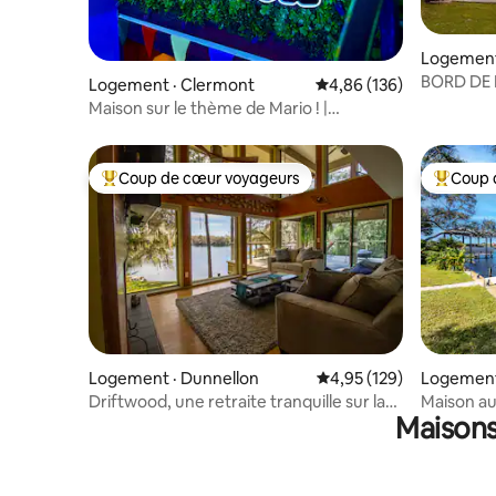
Logement
BORD DE L'
Logement · Clermont
Note moyenne de 4,86 
4,86 (136)
VUE SUR L
Maison sur le thème de Mario ! |
Disney
Disney 30 min | Piscine + lac
Coup de cœur voyageurs
Coup 
Coup de cœur voyageurs parmi les plus aimés
Coup de 
Logement · Dunnellon
Note moyenne de 4,95 
4,95 (129)
Logement
Driftwood, une retraite tranquille sur la
Maison au
Maisons
rivière Rainbow
avec vue 