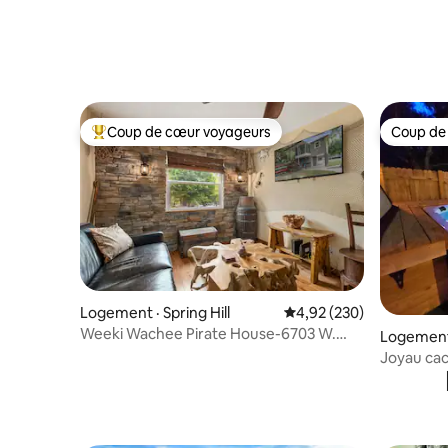
Coup de cœur voyageurs
Coup de
Coup de cœur voyageurs parmi les plus aimés
Coup de
Logement · Spring Hill
Note moyenne de 4,92 
4,92 (230)
Weeki Wachee Pirate House-6703 W.
Logement
Richard Dr.
Joyau cac
Jacuzzi/