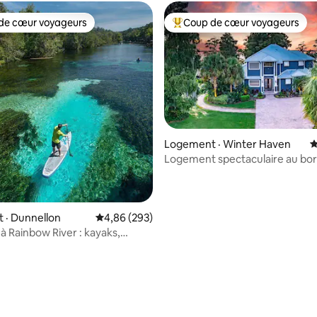
de cœur voyageurs
Coup de cœur voyageurs
cœur voyageurs parmi les plus aimés
Coup de cœur voyageurs parmi 
Logement · Winter Haven
N
sur 5, 156 commentaires
Logement spectaculaire au bor
à Winter Haven
 · Dunnellon
Note moyenne de 4,86 sur 5, 293 commentai
4,86 (293)
à Rainbow River : kayaks,
 voiturette de golf