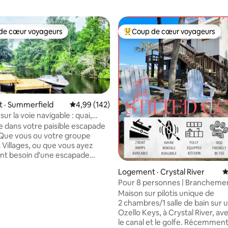
de cœur voyageurs
Coup de cœur voyageurs
cœur voyageurs parmi les plus aimés
Coup de cœur voyageurs parmi 
 · Summerfield
Note moyenne de 4,99 sur 5, 142 commentai
4,99 (142)
ur la voie navigable : quai,
 planche de SUP
 dans votre paisible escapade
. Que vous ou votre groupe
sur 5, 159 commentaires
es Villages, ou que vous ayez
nt besoin d'une escapade
our vous ressourcer, c'est
Logement · Crystal River
N
déal!Il y en a pour tous les
Pour 8 personnes | Brancheme
ites de la planche à pagaie ou
VR | Sur le canal | 2 rampes pou
Maison sur pilotis unique de
(équipement fourni) sur le
2 chambres/1 salle de bain sur u
e canal menant à l'un ou l'autre
Ozello Keys, à Crystal River, av
 Savourez votre café du matin
le canal et le golfe. Récemmen
ocktail du soir en pleine nature