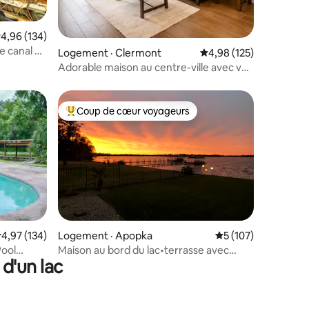
res
ote moyenne de 4,96 sur 5, 134 commentaires
4,96 (134)
e canal +
Logement · Clermont
Note moyenne de 4,98 
4,98 (125)
Adorable maison au centre-ville avec vue
sur le lac 1105
Coup de cœur voyageurs
les plus aimés
Coup de cœur voyageurs parmi les plus aimés
res
ote moyenne de 4,97 sur 5, 134 commentaires
4,97 (134)
Logement · Apopka
Note moyenne de 5 
5 (107)
Pool
Maison au bord du lac•terrasse avec
d'un lac
moustiquaire, quai•Séjours de longue
durée acceptés