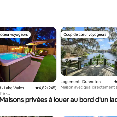
 cœur voyageurs
Coup de cœur voyageurs
 cœur voyageurs
Coup de cœur voyageurs
sur 5, 230 commentaires
Logement · Dunnellon
N
Maison avec quai directement 
 · Lake Wales
Note moyenne de 4,82 sur 5, 245 commentai
4,82 (245)
l'Allochochee/Rainbow River
hé -
Maisons privées à louer au bord d'un la
Foyer/Hamac/Espace barbecue