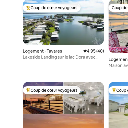
Coup de cœur voyageurs
Coup de
Coup de cœur voyageurs parmi les plus aimés
Coup de
Logement · Tavares
Note moyenne de 4,95
4,95 (40)
Lakeside Landing sur le lac Dora avec
Logement
quai
e
Maison ave
Panasoffk
Coup de cœur voyageurs
Coup 
Coup de cœur voyageurs parmi les plus aimés
Coup de 