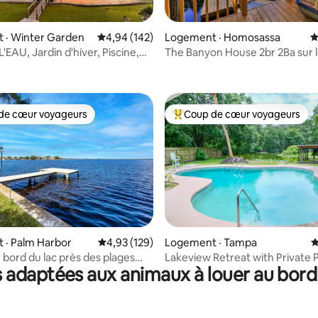
 · Winter Garden
Note moyenne de 4,94 sur 5, 142 commentai
4,94 (142)
Logement · Homosassa
N
EAU, Jardin d'hiver, Piscine,
The Banyon House 2br 2Ba sur l
sur 5, 136 commentaires
A MER, Quai, Faune, Près de
Kayaks
de cœur voyageurs
Coup de cœur voyageurs
cœur voyageurs parmi les plus aimés
Coup de cœur voyageurs parmi 
sur 5, 129 commentaires
 · Palm Harbor
Note moyenne de 4,93 sur 5, 129 commentai
4,93 (129)
Logement · Tampa
N
 bord du lac près des plages
Lakeview Retreat with Private 
 adaptées aux animaux à louer au bord 
sur l'eau, animaux acceptés
Perfect Getaway