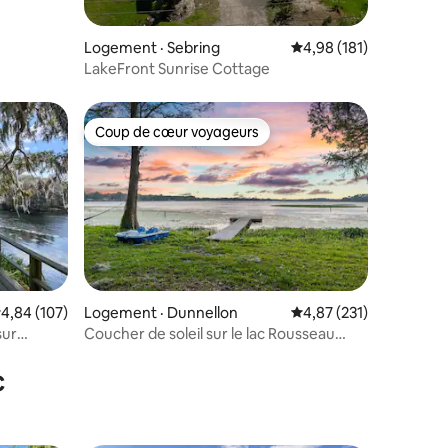
Logement · Sebring
Note moyenne de 4,98
4,98 (181)
LakeFront Sunrise Cottage
Coup de cœur voyageurs
Coup de cœur voyageurs
ote moyenne de 4,84 sur 5, 107 commentaires
4,84 (107)
Logement · Dunnellon
Note moyenne de 4,87
4,87 (231)
sur
Coucher de soleil sur le lac Rousseau
res
depuis le porche grillagé + foyer
c