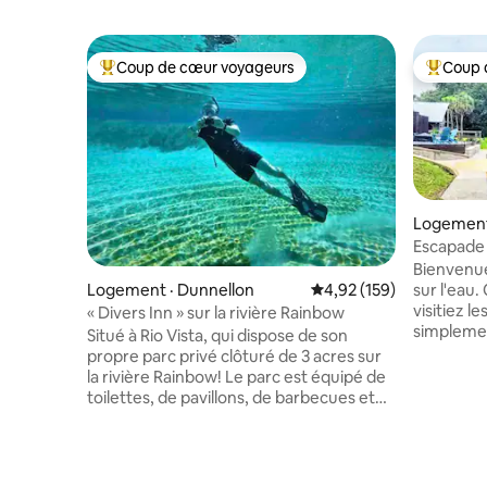
Coup de cœur voyageurs
Coup 
Coup de cœur voyageurs parmi les plus aimés
Coup de 
Logement
Escapade s
kayaks et
Bienvenue
sur l'eau
Logement · Dunnellon
Note moyenne de 4,92 
4,92 (159)
visitiez l
« Divers Inn » sur la rivière Rainbow
simpleme
Situé à Rio Vista, qui dispose de son
paisible p
propre parc privé clôturé de 3 acres sur
l'endroit i
la rivière Rainbow! Le parc est équipé de
goûts ! Fa
toilettes, de pavillons, de barbecues et
du kayak 
d’une rampe de mise à l’eau – alors
magnifiqu
APPORTEZ VOTRE BATEAU! Détendez-
des lacs.
vous au bord de la rivière dans le parc
ou votre c
privé où vous pourrez pêcher et nager.