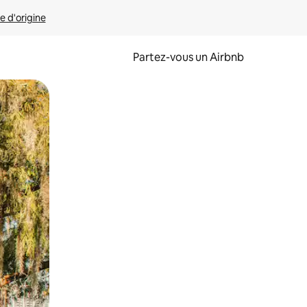
e d'origine
Partez-vous un Airbnb
et en les faisant glisser.