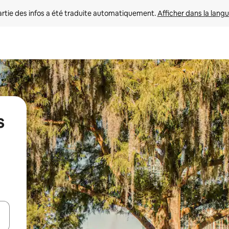
rtie des infos a été traduite automatiquement. 
Afficher dans la langu
s
utilisant les flèches vers le haut et vers le bas, ou en appuyant dessus 