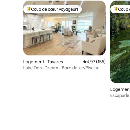
Coup de cœur voyageurs
Coup 
Coup de cœur voyageurs parmi les plus aimés
Coup de 
Logement · Tavares
Note moyenne de 4,97 
4,97 (156)
Lake Dora Dream - Bord de lac/Piscine
Logement
Escapade 
bouées et