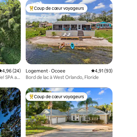
Coup de cœur voyageurs
les plus aimés
Coup de cœur voyageurs parmi les plus aimés
res
Note moyenne de 4,96 sur 5, 24 commentaires
4,96 (24)
Logement · Ocoee
Note moyenne de 4,91
4,91 (93)
de! SPA au
Bord de lac à West Orlando, Floride
Coup de cœur voyageurs
les plus aimés
Coup de cœur voyageurs parmi les plus aimés